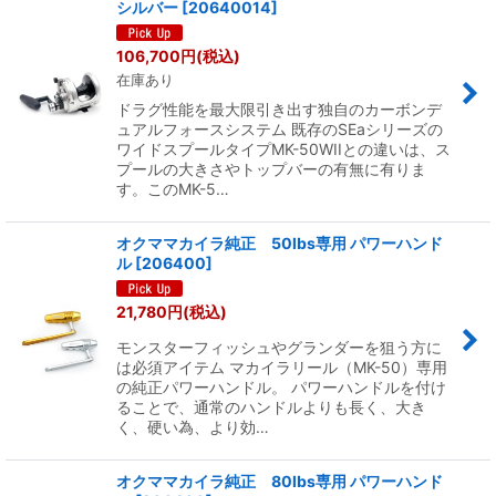
シルバー
[
20640014
]
106,700
円
(税込)
在庫あり
ドラグ性能を最大限引き出す独自のカーボンデ
ュアルフォースシステム 既存のSEaシリーズの
ワイドスプールタイプMK-50WIIとの違いは、ス
プールの大きさやトップバーの有無に有りま
す。このMK-5…
オクママカイラ純正 50lbs専用 パワーハンド
ル
[
206400
]
21,780
円
(税込)
モンスターフィッシュやグランダーを狙う方に
は必須アイテム マカイラリール（MK-50）専用
の純正パワーハンドル。 パワーハンドルを付け
ることで、通常のハンドルよりも長く、大き
く、硬い為、より効…
オクママカイラ純正 80lbs専用 パワーハンド