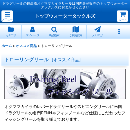
ドラグリールの最高峰オクママカイラリールは国内最多販売のトップウォーター
タックルズにおまかせください
トップウォータータックルズ
メニュー
カート
カテゴリ
マイページ
商品検索
ご利用案内
メルマガ
ホーム
>
オススメ商品
>
トローリングリール
トローリングリール
[
オススメ商品
]
オクママカイラのレバードラグリールやスピニングリールに米国
ドラグリールの名門PENNやフィンノールなど仕様にこだわったフ
ィッシングリールを取り揃えております。