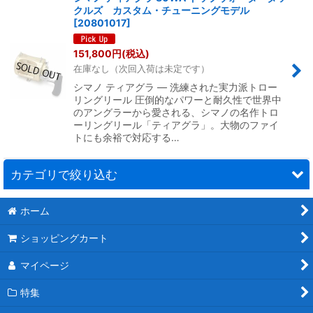
クルズ カスタム・チューニングモデル
[
20801017
]
151,800
円
(税込)
在庫なし（次回入荷は未定です）
シマノ ティアグラ ― 洗練された実力派トロー
リングリール 圧倒的なパワーと耐久性で世界中
のアングラーから愛される、シマノの名作トロ
ーリングリール「ティアグラ」。大物のファイ
トにも余裕で対応する…
カテゴリで絞り込む
ホーム
トローリングリール (全商品)
ショッピングカート
オクマ マカイラ ドラグリール
マイページ
オクマ マカイラ スピニングリール
特集
シマノ ドラグリール