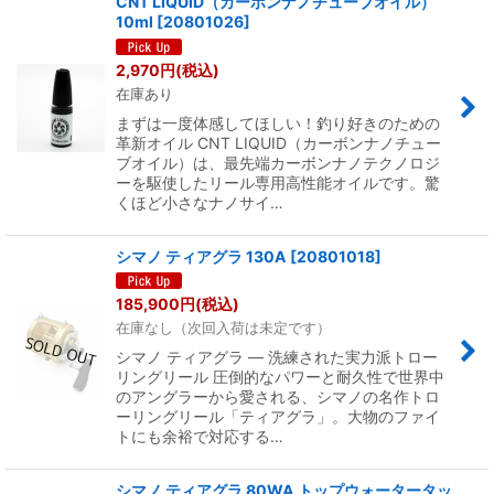
CNT LIQUID（カーボンナノチューブオイル）
10ml
[
20801026
]
2,970
円
(税込)
在庫あり
まずは一度体感してほしい！釣り好きのための
革新オイル CNT LIQUID（カーボンナノチュー
ブオイル）は、最先端カーボンナノテクノロジ
ーを駆使したリール専用高性能オイルです。驚
くほど小さなナノサイ…
シマノ ティアグラ 130A
[
20801018
]
185,900
円
(税込)
在庫なし（次回入荷は未定です）
シマノ ティアグラ ― 洗練された実力派トロー
リングリール 圧倒的なパワーと耐久性で世界中
のアングラーから愛される、シマノの名作トロ
ーリングリール「ティアグラ」。大物のファイ
トにも余裕で対応する…
シマノ ティアグラ 80WA トップウォータータッ