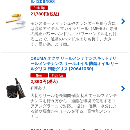
ル
[
206400
]
21,780
円
(税込)
モンスターフィッシュやグランダーを狙う方に
は必須アイテム マカイラリール（MK-80）専用
の純正パワーハンドル。 パワーハンドルを付け
ることで、通常のハンドルよりも長く、大き
く、硬い為、より効…
OKUMA オクマ リールメンテナンスキット / リ
ールメンテナンス リールオイル 防錆オイル リー
ルグリス 潤滑グリス
[
20641059
]
2,860
円
(税込)
在庫あり
大切なリールを長期間保護 初めてセルフメンテ
ナンスを行う方から、過酷な環境で使用するコ
アアングラーまで対応。 塩分・湿気・水分によ
る錆や腐食からリールを守る、高性能メンテ
ナ…