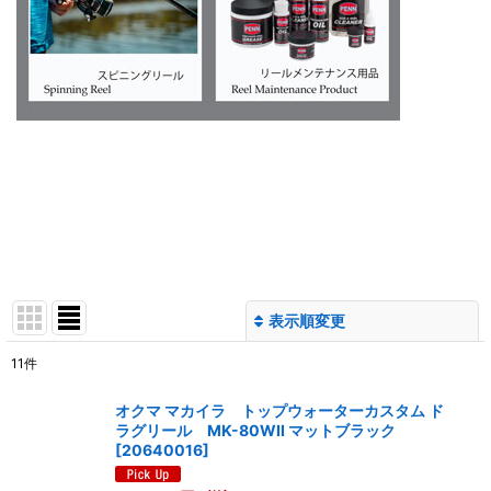
表示順変更
閉じる
11
件
サブカテゴリ
:
オクマ マカイラ トップウォーターカスタム ド
ラグリール MK-80WII マットブラック
[
20640016
]
表示数
: