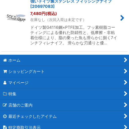
強いドイツ製ステンレス フィッシングナイフ
[
20697083
]
7,480
円
(税込)
在庫なし（次回入荷は未定です）
ドイツ製G4116鋼×PTFE加工。フッ素樹脂コー
ティングによる優れた防錆性と、低摩擦・非粘
着仕様により、脂の乗った魚も滑らかに捌く7イ
ンチフィレナイフ。 滑らかな刃通りと優…
ホーム
ショッピングカート
マイページ
特集
店舗のご案内
最近チェックしたアイテム
特定商取引法表示