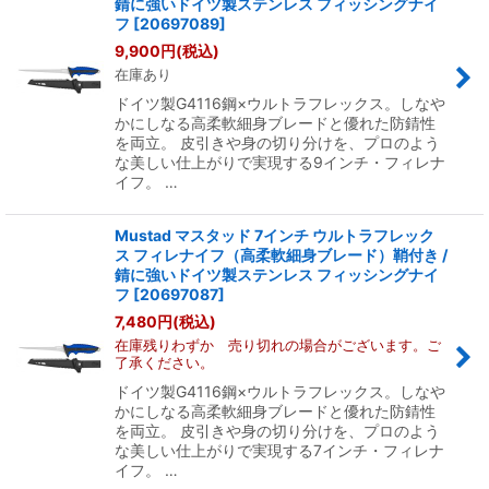
錆に強いドイツ製ステンレス フィッシングナイ
フ
[
20697089
]
9,900
円
(税込)
在庫あり
ドイツ製G4116鋼×ウルトラフレックス。しなや
かにしなる高柔軟細身ブレードと優れた防錆性
を両立。 皮引きや身の切り分けを、プロのよう
な美しい仕上がりで実現する9インチ・フィレナ
イフ。 …
Mustad マスタッド 7インチ ウルトラフレック
ス フィレナイフ（高柔軟細身ブレード）鞘付き /
錆に強いドイツ製ステンレス フィッシングナイ
フ
[
20697087
]
7,480
円
(税込)
在庫残りわずか 売り切れの場合がございます。ご
了承ください。
ドイツ製G4116鋼×ウルトラフレックス。しなや
かにしなる高柔軟細身ブレードと優れた防錆性
を両立。 皮引きや身の切り分けを、プロのよう
な美しい仕上がりで実現する7インチ・フィレナ
イフ。 …