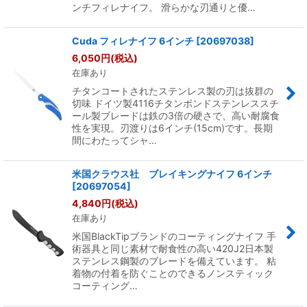
ンチフィレナイフ。 滑らかな刃通りと優…
Cuda フィレナイフ 6インチ
[
20697038
]
6,050
円
(税込)
在庫あり
チタンコートされたステンレス製の刃は抜群の
切味 ドイツ製4116チタンボンドステンレススチ
ール製ブレードは鉄の3倍の硬さで、高い耐腐食
性を実現。刃渡りは6インチ(15cm)です。長期
間にわたってシャ…
米国クラウス社 ブレイキングナイフ 6インチ
[
20697054
]
4,840
円
(税込)
在庫あり
米国BlackTipブランドのコーティングナイフ 手
術器具と同じ素材で耐食性の高い420J2日本製
ステンレス鋼製のブレードを備えています。 粘
着物の付着を防ぐことのできるノンスティック
コーティング…