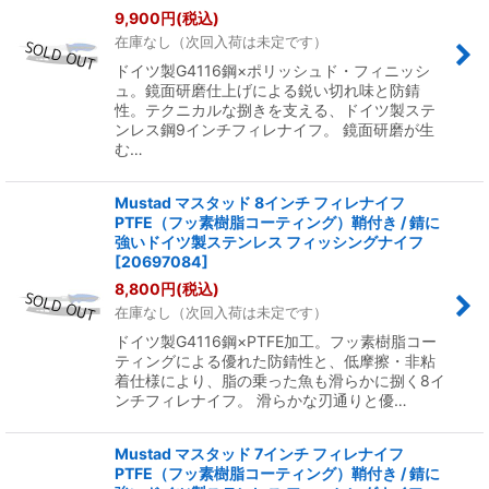
9,900
円
(税込)
在庫なし（次回入荷は未定です）
ドイツ製G4116鋼×ポリッシュド・フィニッシ
ュ。鏡面研磨仕上げによる鋭い切れ味と防錆
性。テクニカルな捌きを支える、ドイツ製ステ
ンレス鋼9インチフィレナイフ。 鏡面研磨が生
む…
Mustad マスタッド 8インチ フィレナイフ
PTFE（フッ素樹脂コーティング）鞘付き / 錆に
強いドイツ製ステンレス フィッシングナイフ
[
20697084
]
8,800
円
(税込)
在庫なし（次回入荷は未定です）
ドイツ製G4116鋼×PTFE加工。フッ素樹脂コー
ティングによる優れた防錆性と、低摩擦・非粘
着仕様により、脂の乗った魚も滑らかに捌く8イ
ンチフィレナイフ。 滑らかな刃通りと優…
Mustad マスタッド 7インチ フィレナイフ
PTFE（フッ素樹脂コーティング）鞘付き / 錆に