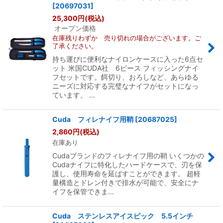
[
20697031
]
25,300
円
(税込)
オープン価格
在庫残りわずか 売り切れの場合がございます。ご
了承ください。
持ち運びに便利なナイロンケースに入った6点セ
ット 米国CUDA社 6ピース フィッシングナイ
フセットです。餌切り、おろしなど、あらゆる
ニーズに対応する完璧なナイフがセットになっ
ています。 …
Cuda フィレナイフ用鞘
[
20687025
]
2,860
円
(税込)
在庫あり
Cudaブランドのフィレナイフ用の鞘 いくつかの
Cudaナイフに特化したハードケースで、刃を保
護し、使用寿命を延ばすことができます。 超軽
量構造とドレン付きで排水が可能で、安全にナ
イフを保管できま…
Cuda ステンレスアイスピック 5.5インチ