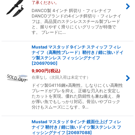
了承ください。
DANCO製 4インチ 餌切り・フィレナイフ
DANCOブランドの4インチ餌切り・フィレナイ
フは、高品質のステンレススチール製ブレード
と、握りやすく滑りにくいグリップが特徴で
す。 ブレードに…
Mustad マスタッド 9インチ スティッフ フィレ
ナイフ（高剛性ブレード）鞘付き / 錆に強いドイ
ツ製ステンレス フィッシングナイフ
[
20697090
]
9,900
円
(税込)
在庫なし（次回入荷は未定です）
ドイツ製G4116鋼×高剛性。しなりにくい高剛性
ブレードがブレを抑え、正確な刃入れと安定し
たカットを実現。優れた防錆性も兼ね備え、身
が厚い魚でもしっかり対応。骨沿いやブロック
分けもスムーズにこなす、9…
Mustad マスタッド 9インチ 鏡面仕上げ フィレ
ナイフ 鞘付き / 錆に強いドイツ製ステンレス フ
ィッシングナイフ
[
20697088
]