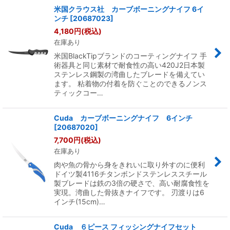
米国クラウス社 カーブボーニングナイフ 6イ
ンチ
[
20687023
]
4,180
円
(税込)
在庫あり
米国BlackTipブランドのコーティングナイフ 手
術器具と同じ素材で耐食性の高い420J2日本製
ステンレス鋼製の湾曲したブレードを備えてい
ます。 粘着物の付着を防ぐことのできるノンス
ティックコー…
Cuda カーブボーニングナイフ 6インチ
[
20687020
]
7,700
円
(税込)
在庫あり
肉や魚の骨から身をきれいに取り外すのに便利
ドイツ製4116チタンボンドステンレススチール
製ブレードは鉄の3倍の硬さで、高い耐腐食性を
実現。湾曲した骨抜きナイフです。 刃渡りは6
インチ(15cm)…
Cuda ６ピース フィッシングナイフセット