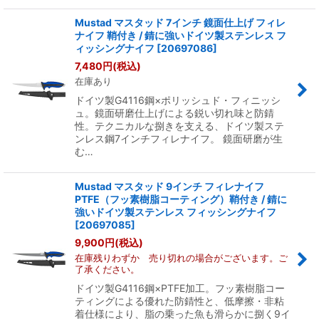
Mustad マスタッド 7インチ 鏡面仕上げ フィレ
ナイフ 鞘付き / 錆に強いドイツ製ステンレス フ
ィッシングナイフ
[
20697086
]
7,480
円
(税込)
在庫あり
ドイツ製G4116鋼×ポリッシュド・フィニッシ
ュ。鏡面研磨仕上げによる鋭い切れ味と防錆
性。テクニカルな捌きを支える、ドイツ製ステ
ンレス鋼7インチフィレナイフ。 鏡面研磨が生
む…
Mustad マスタッド 9インチ フィレナイフ
PTFE（フッ素樹脂コーティング）鞘付き / 錆に
強いドイツ製ステンレス フィッシングナイフ
[
20697085
]
9,900
円
(税込)
在庫残りわずか 売り切れの場合がございます。ご
了承ください。
ドイツ製G4116鋼×PTFE加工。フッ素樹脂コー
ティングによる優れた防錆性と、低摩擦・非粘
着仕様により、脂の乗った魚も滑らかに捌く9イ