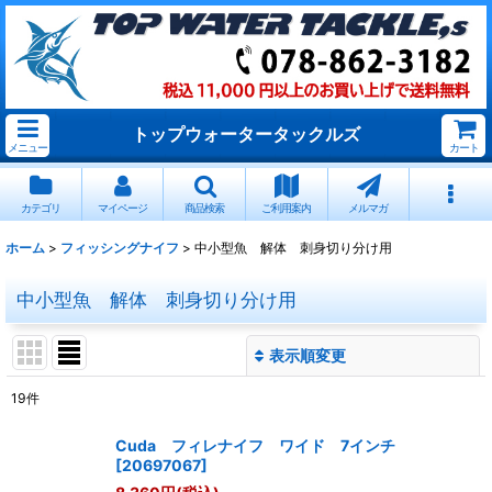
トップウォータータックルズ
メニュー
カート
カテゴリ
マイページ
商品検索
ご利用案内
メルマガ
ホーム
>
フィッシングナイフ
>
中小型魚 解体 刺身切り分け用
中小型魚 解体 刺身切り分け用
表示順変更
閉じる
19
件
表示数
:
Cuda フィレナイフ ワイド 7インチ
[
20697067
]
並び順
: