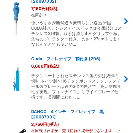
[
20697032
]
7,150
円
(税込)
在庫あり
使いやすさが断然違う素晴らしい逸品 米国
CUDA社ステンレスアイスピックは金属部分はス
テンレス316製。取手は滑り止めグリップ仕様。
先端のプロテクター付き。長さ：27cm手によく
なじんでとても使いや…
Cuda フィレナイフ 鞘付き
[
206
]
6,600
円
(税込)
チタンコートされたステンレス製の刃は抜群の
切味 ドイツ製4116チタンボンドステンレススチ
ール製ブレードは鉄の3倍の硬さで、高い耐腐食
性を実現。フィレナイフよりワイドブレード仕
様です。長期間にわたっ…
DANCO 4インチ フィレナイフ 黒
[
20687031
]
2,750
円
(税込)
在庫残りわずか 売り切れの場合がございます。ご