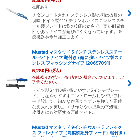
8,360
円
(税込)
在庫あり
絞り込む
チタンコートされたステンレス製の刃は抜群の
切味 ドイツ製4116チタンボンドステンレススチ
ール製ブレードは鉄の3倍の硬さで、高い耐腐食
性がありナイフが錆びにくくなっています。医
療機器や食品加工によく…
Mustad マスタッド 5インチ ステンレススチー
ル ベイトナイフ 鞘付き / 錆に強いドイツ製ステ
ンレス フィッシングナイフ
[
20697091
]
5,280
円
(税込)
在庫残りわずか 売り切れの場合がございます。ご
了承ください。
ドイツ製G4116鋼×扱いやすい5インチブレー
ド。しなやかすぎずコントロールしやすいブレ
ード設計で、細かな作業でもブレを抑えた正確
な刃入れを実現。エサ作りや小型魚の下処理、
皮引きにも対応する万能ベイト…
Mustad マスタッド 9インチ ウルトラフレック
ス フィレナイフ（高柔軟細身ブレード）鞘付き /