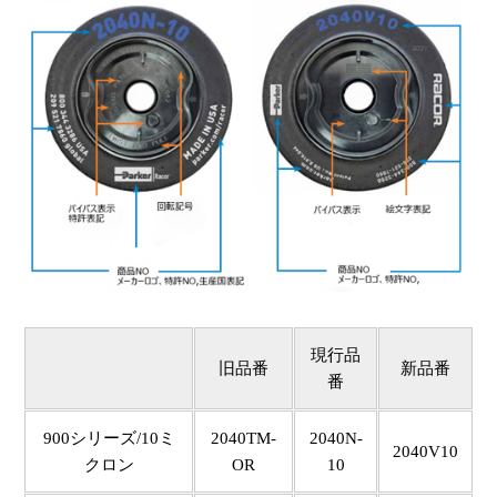
現行品
旧品番
新品番
番
900シリーズ/10ミ
2040TM-
2040N-
2040V10
クロン
OR
10