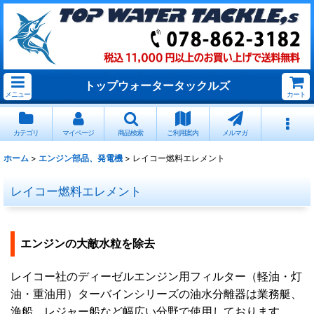
トップウォータータックルズ
メニュー
カート
カテゴリ
マイページ
商品検索
ご利用案内
メルマガ
ホーム
>
エンジン部品、発電機
>
レイコー燃料エレメント
レイコー燃料エレメント
エンジンの大敵水粒を除去
レイコー社のディーゼルエンジン用フィルター（軽油・灯
油・重油用）ターバインシリーズの油水分離器は業務艇、
漁船、レジャー船など幅広い分野で使用しております。