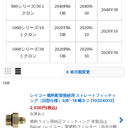
900シリーズ/30ミ
2040PM-
2040N-
2040V30
クロン
OR
30
1000シリーズ/10
2020TM-
2020N-
2020V10
ミクロン
OR
10
1000シリーズ/30
2020PM-
2020N-
2020V30
ミクロン
OR
30
表示順変更
閉じる
15
件
表示数
:
レイコー 燃料配管接続用 ストレートフィッティ
ング（旧型仕様）3/8"-18 雌ネジ
[
10324012
]
並び順
:
2,530
円
(税込)
在庫あり
絞り込む
燃料ライン用純正フィッティング 本製品は、
Racor（レイコー）製燃料フィルター（油水分離