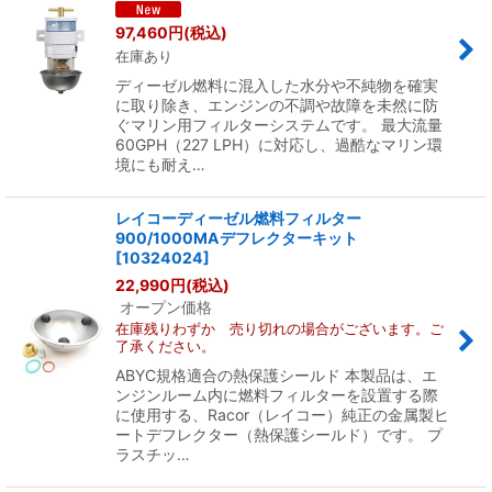
97,460
円
(税込)
在庫あり
ディーゼル燃料に混入した水分や不純物を確実
に取り除き、エンジンの不調や故障を未然に防
ぐマリン用フィルターシステムです。 最大流量
60GPH（227 LPH）に対応し、過酷なマリン環
境にも耐え…
レイコーディーゼル燃料フィルター
900/1000MAデフレクターキット
[
10324024
]
22,990
円
(税込)
オープン価格
在庫残りわずか 売り切れの場合がございます。ご
了承ください。
ABYC規格適合の熱保護シールド 本製品は、エ
ンジンルーム内に燃料フィルターを設置する際
に使用する、Racor（レイコー）純正の金属製ヒ
ートデフレクター（熱保護シールド）です。 プ
ラスチッ…