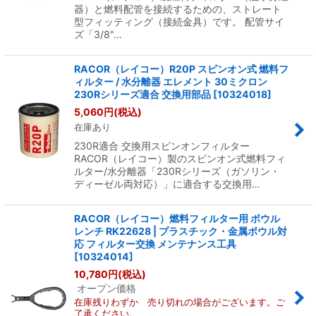
器）と燃料配管を接続するための、ストレート
型フィッティング（接続金具）です。 配管サイ
ズ「3/8"…
RACOR（レイコー）R20P スピンオン式 燃料フ
ィルター / 水分離器 エレメント 30ミクロン
230Rシリーズ適合 交換用部品
[
10324018
]
5,060
円
(税込)
在庫あり
230R適合 交換用スピンオンフィルター
RACOR（レイコー）製のスピンオン式燃料フィ
ルター/水分離器「230Rシリーズ（ガソリン・
ディーゼル両対応）」に適合する交換用…
RACOR（レイコー）燃料フィルター用 ボウル
レンチ RK22628 | プラスチック・金属ボウル対
応 フィルター交換 メンテナンス工具
[
10324014
]
10,780
円
(税込)
オープン価格
在庫残りわずか 売り切れの場合がございます。ご
了承ください。