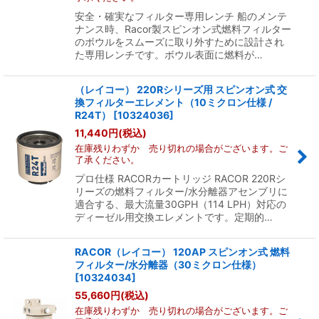
安全・確実なフィルター専用レンチ 船のメンテ
ナンス時、Racor製スピンオン式燃料フィルター
のボウルをスムーズに取り外すために設計され
た専用レンチです。ボウル表面に燃料が…
（レイコー） 220Rシリーズ用 スピンオン式 交
換フィルターエレメント（10ミクロン仕様 /
R24T）
[
10324036
]
11,440
円
(税込)
在庫残りわずか 売り切れの場合がございます。ご
了承ください。
プロ仕様 RACORカートリッジ RACOR 220Rシ
リーズの燃料フィルター/水分離器アセンブリに
適合する、最大流量30GPH（114 LPH）対応の
ディーゼル用交換エレメントです。定期的…
RACOR（レイコー） 120AP スピンオン式 燃料
フィルター/水分離器（30ミクロン仕様）
[
10324034
]
55,660
円
(税込)
在庫残りわずか 売り切れの場合がございます。ご