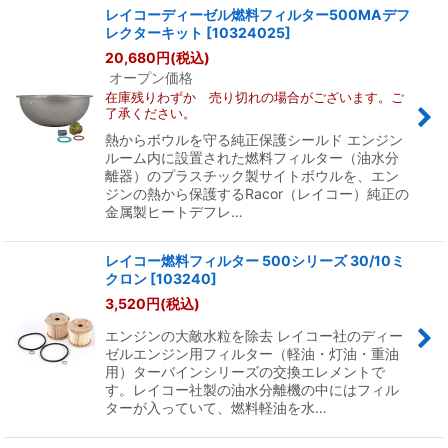
レイコーディーゼル燃料フィルター500MAデフ
レクターキット
[
10324025
]
20,680
円
(税込)
オープン価格
在庫残りわずか 売り切れの場合がございます。ご
了承ください。
熱からボウルを守る純正保護シールド エンジン
ルーム内に設置された燃料フィルター（油水分
離器）のプラスチック製サイトボウルを、エン
ジンの熱から保護するRacor（レイコー）純正の
金属製ヒートデフレ…
レイコー燃料フィルター 500シリーズ 30/10ミ
クロン
[
103240
]
3,520
円
(税込)
エンジンの大敵水粒を除去 レイコー社のディー
ゼルエンジン用フィルター（軽油・灯油・重油
用）ターバインシリーズの交換エレメントで
す。レイコー社製の油水分離機の中にはフィル
ターが入っていて、燃料軽油を水…