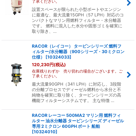
了承ください。
設置スペースが限られた小型ボートやエンジン
に最適な、最大流量15GPH（57 LPH）対応のコ
ンパクトなマリン用燃料フィルター・水分離器
です。 燃料に混入した水分や固形ゴミを確実に
取り除き、…
RACOR（レイコー） タービンシリーズ 燃料フ
ィルター/水分離器（900シリーズ・30ミクロン
仕様）
[
10324033
]
120,230
円
(税込)
在庫残りわずか 売り切れの場合がございます。ご
了承ください。
最大流量90GPH（341 LPH）に対応し、3段階
の分離プロセスでディーゼル燃料から水分と不
純物を確実に取り除く、タービンシリーズの高
機能フィルターシステムです。 主な特徴 …
RACOR レーコー 500MA2 マリン用 燃料フィ
ルター 油水分離器 タービンシリーズ ディーゼル
専用 2ミクロン 60GPH ボート 船舶
[
10324010
]