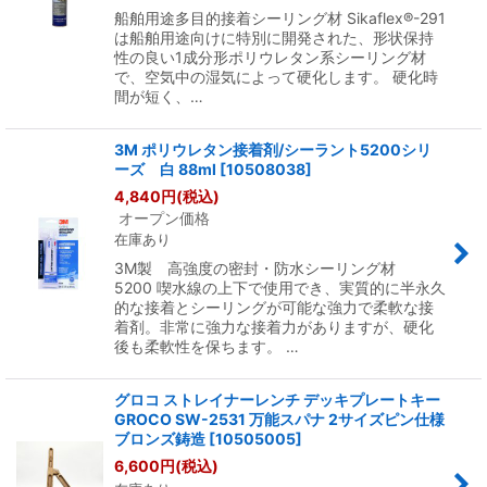
船舶用途多目的接着シーリング材 Sikaflex®-291
は船舶用途向けに特別に開発された、形状保持
性の良い1成分形ポリウレタン系シーリング材
で、空気中の湿気によって硬化します。 硬化時
間が短く、…
3M ポリウレタン接着剤/シーラント5200シリ
ーズ 白 88ml
[
10508038
]
4,840
円
(税込)
オープン価格
在庫あり
3M製 高強度の密封・防水シーリング材
5200 喫水線の上下で使用でき、実質的に半永久
的な接着とシーリングが可能な強力で柔軟な接
着剤。非常に強力な接着力がありますが、硬化
後も柔軟性を保ちます。 …
グロコ ストレイナーレンチ デッキプレートキー
GROCO SW-2531 万能スパナ 2サイズピン仕様
ブロンズ鋳造
[
10505005
]
6,600
円
(税込)