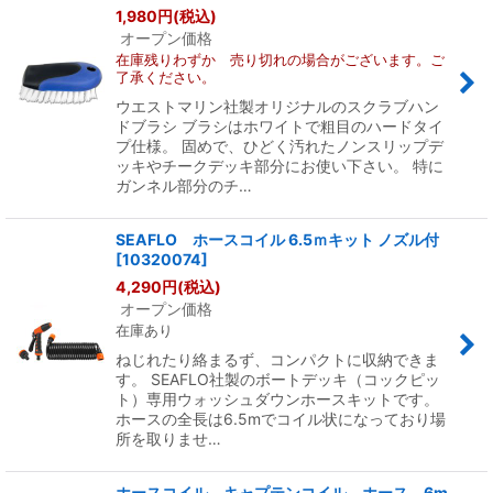
1,980
円
(税込)
オープン価格
在庫残りわずか 売り切れの場合がございます。ご
了承ください。
ウエストマリン社製オリジナルのスクラブハン
ドブラシ ブラシはホワイトで粗目のハードタイ
プ仕様。 固めで、ひどく汚れたノンスリップデ
ッキやチークデッキ部分にお使い下さい。 特に
ガンネル部分のチ…
SEAFLO ホースコイル 6.5ｍキット ノズル付
[
10320074
]
4,290
円
(税込)
オープン価格
在庫あり
ねじれたり絡まるず、コンパクトに収納できま
す。 SEAFLO社製のボートデッキ（コックピッ
ト）専用ウォッシュダウンホースキットです。
ホースの全長は6.5mでコイル状になっており場
所を取りませ…
ホースコイル キャプテンコイル ホース 6m