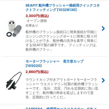
SEAFIT 船外機フラッシャー接続用クイックコネ
クトフィッティング
[
10328130
]
3,300
円
(税込)
オープン価格
在庫あり
船外機のフラッシュ接続口に簡単接続が可能に
エンジンのフラッシングポートに簡単に取り付
けることができ、船外機の洗浄を素早く簡単に
するSEAFIT製の継手です。 フィッティングは、
船外機のフラッ…
モーターフラッシャー 長方形カップ
[
105020
]
2,860
円
(税込)
ラウンドカップ付きアウトボードモーターフラ
ッシャー ウエストマリン社製の船外機フラッシ
ャーです。 塩分、沈泥、汚れを定期的に洗い流
すことで、船外機の寿命を延ばしますので是
非、定期的に行ってくだ…
GARDENA 修理用ホースコネクター 5/8 イ