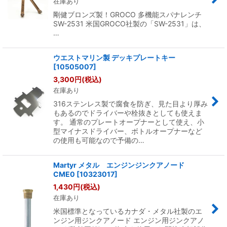
在庫あり
剛健ブロンズ製！GROCO 多機能スパナレンチ
SW-2531 米国GROCO社製の「SW-2531」は、
…
ウエストマリン製 デッキプレートキー
[
10505007
]
3,300
円
(税込)
在庫あり
316ステンレス製で腐食を防ぎ、見た目より厚み
もあるのでドライバーや栓抜きとしても使えま
す。 通常のプレートオープナーとして使え、小
型マイナスドライバー、ボトルオープナーなど
の使用も可能なので予備の…
Martyr メタル エンジンジンクアノード
CME0
[
10323017
]
1,430
円
(税込)
在庫あり
米国標準となっているカナダ・メタル社製のエ
ンジン用ジンクアノード エンジン用ジンクアノ