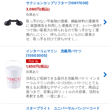
サクションカップリフター
[
10617039
]
3,080
円
(税込)
在庫あり
取っ手のない平板物の運搬、鋼鈑材料の運搬等
に 吸盤構造を利用した運搬具です。レバー操作1
つで強い吸着力が得られるので取っ手がなく運
搬のしにくい、持ち上げにくいものに吸着さ
せ、取っ手を付けて持ちやすく…
インターコムマリン 洗艇用バケツ
[
10503005
]
1,650
円
(税込)
在庫あり
洗剤など収納できる蓋付き洗艇用バケツ インタ
ーコムマリンの赤いロゴが白いバケツにとても
映えるお洒落なデザインのバケツです。商品は
蓋つきで、容量は20リットルの大容量。洗剤を
希釈する際、一度に多く…
スターブライト ユニバーサル バンジーコード