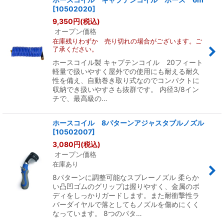
[
10502020
]
9,350
円
(税込)
オープン価格
在庫残りわずか 売り切れの場合がございます。ご
了承ください。
ホースコイル製 キャプテンコイル 20フィート
軽量で扱いやすく屋外での使用にも耐える耐久
性を備え、自動巻き取り式なのでコンパクトに
収納でき扱いやすさも抜群です。 内径3/8イン
チで、最高級の…
ホースコイル 8パターンアジャスタブルノズル
[
10502007
]
3,080
円
(税込)
オープン価格
在庫あり
8パターンに調整可能なスプレーノズル 柔らか
い凸凹ゴムのグリップは握りやすく、金属のボ
ディをしっかりガードします。また耐衝撃性ラ
バーダイヤルで落としてもノズルを傷めにくく
なっています。 8つのパタ…