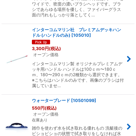
ワイドで、密度の濃いブラシヘッドです。ブラ
シであらゆる場所を優しく、ファイバーグラス
面の汚れもしっかり落としてく…
インターコムマリン社 プレミアムデッキハン
ドル (ハンドルのみ)
[
105010
]
3,300
円
(税込)
オープン価格
インターコムマリン製 オリジナルプレミアムデ
ッキ用ハンドル ハンドルは100ｃｍ〜180ｃ
ｍ、180〜290ｃｍの2種類から選択できます。
※こちらはハンドルのみです、画像のブラシは付
属していませ…
ウォーターブレード
[
10501099
]
550
円
(税込)
オープン価格
在庫あり
雑巾を使わず水を拭き取れる優れもの 洗艇後の
ビショビショの状態で拭き取りをしなければ水