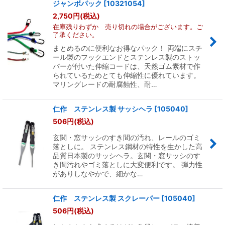
ジャンボパック
[
10321054
]
2,750
円
(税込)
在庫残りわずか 売り切れの場合がございます。ご
了承ください。
まとめるのに便利なお得なパック！ 両端にスチ
ール製のフックエンドとステンレス製のストッ
パーが付いた伸縮コードは、天然ゴム素材で作
られているためとても伸縮性に優れています。
マリングレードの耐腐蝕性、耐…
仁作 ステンレス製 サッシヘラ
[
105040
]
506
円
(税込)
玄関・窓サッシのすき間の汚れ、レールのゴミ
落としに。 ステンレス鋼材の特性を生かした高
品質日本製のサッシヘラ。玄関・窓サッシのす
き間汚れやゴミ落としに大変便利です。 弾力性
がありしなやかで、細かな…
仁作 ステンレス製 スクレーパー
[
105040
]
506
円
(税込)