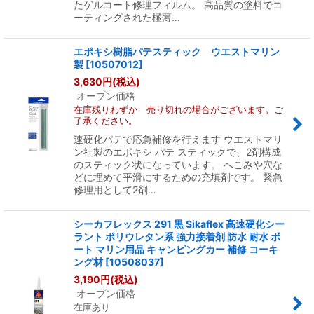
たゲルコート修理フィルム。 高品質の塗料でコ
ーティングされた極薄…
エポキシ樹脂パテスティック ウエストマリン
製
[
10507012
]
3,630
円
(税込)
オープン価格
在庫残りわずか 売り切れの場合がございます。ご
了承ください。
速硬化パテで応急補修を行えます ウエストマリ
ン社製のエポキシ パテ スティックで、2剤構成
のスティック状になっています。 へこみや穴な
どに埋めて平滑にするための充填剤です。 緊急
修理用として2剤…
シーカフレックス 291 黒 Sikaflex 高速硬化シー
ラント ポリウレタン系 強力接着剤 防水 耐水 ボ
ート マリン用品 キャンピングカー 補修 コーキ
ング材
[
10508037
]
3,190
円
(税込)
オープン価格
在庫あり