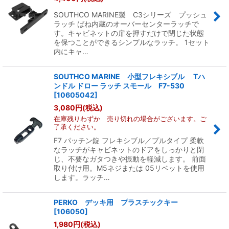
SOUTHCO MARINE製 C3シリーズ プッシュ
ラッチ ばね内蔵のオーバーセンターラッチで
す。キャビネットの扉を押すだけで閉じた状態
を保つことができるシンプルなラッチ。 1セット
内にキャ…
SOUTHCO MARINE 小型フレキシブル Tハ
ンドル ドロー ラッチ スモール F7-530
[
10605042
]
3,080
円
(税込)
在庫残りわずか 売り切れの場合がございます。ご
了承ください。
F7 パッチン錠 フレキシブル／プルタイプ 柔軟
なラッチがキャビネットのドアをしっかりと閉
じ、不要なガタつきや振動を軽減します。 前面
取り付け用。M5ネジまたは 05リベットを使用
します。ラッチ…
PERKO デッキ用 プラスチックキー
[
106050
]
1,980
円
(税込)