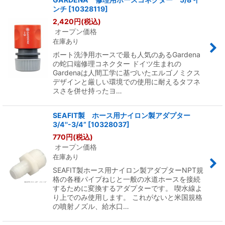
ンチ
[
10328119
]
2,420
円
(税込)
オープン価格
在庫あり
ボート洗浄用ホースで最も人気のあるGardena
の蛇口端修理コネクター ドイツ生まれの
Gardenaは人間工学に基づいたエルゴノミクス
デザインと厳しい環境での使用に耐えるタフネ
スさを併せ持ったヨ…
SEAFIT製 ホース用ナイロン製アダプター
3/4''-3/4”
[
10328037
]
770
円
(税込)
オープン価格
在庫あり
SEAFIT製ホース用ナイロン製アダプターNPT規
格の各種パイプねじと一般の水道ホースを接続
するために変換するアダプターです。 喫水線よ
り上でのみ使用します。 これがないと米国規格
の噴射ノズル、給水口…