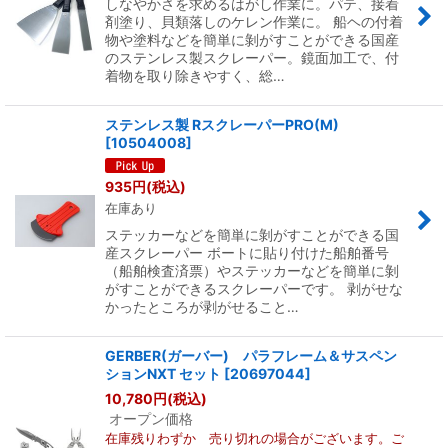
しなやかさを求めるはがし作業に。パテ、接着
剤塗り、貝類落しのケレン作業に。 船ヘの付着
物や塗料などを簡単に剝がすことができる国産
のステンレス製スクレーパー。鏡面加工で、付
着物を取り除きやすく、総…
ステンレス製 RスクレーパーPRO(M)
[
10504008
]
935
円
(税込)
在庫あり
ステッカーなどを簡単に剝がすことができる国
産スクレーパー ボートに貼り付けた船舶番号
（船舶検査済票）やステッカーなどを簡単に剝
がすことができるスクレーパーです。 剥がせな
かったところが剥がせること…
GERBER(ガーバー) パラフレーム＆サスペン
ションNXT セット
[
20697044
]
10,780
円
(税込)
オープン価格
在庫残りわずか 売り切れの場合がございます。ご