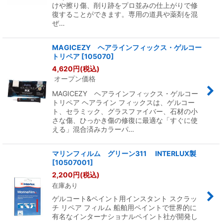
けや擦り傷、削り跡をプロ並みの仕上がりで修
復することができます。専用の道具や薬剤を混
ぜ…
MAGICEZY ヘアラインフィックス・ゲルコー
トリペア
[
105070
]
4,620
円
(税込)
オープン価格
MAGICEZY ヘアラインフィックス・ゲルコー
トリペア ヘアライン フィックスは、ゲルコー
ト、セラミック、グラスファイバー、石材の小
さな傷、ひっかき傷の修復に最適な「すぐに使
える」混合済みカラーパ…
マリンフィルム グリーン311 INTERLUX製
[
10507001
]
2,200
円
(税込)
在庫あり
ゲルコート&ペイント用インスタント スクラッ
チ リペア フィルム 船舶用ペイントで世界的に
有名なインターナショナルペイント社が開発し