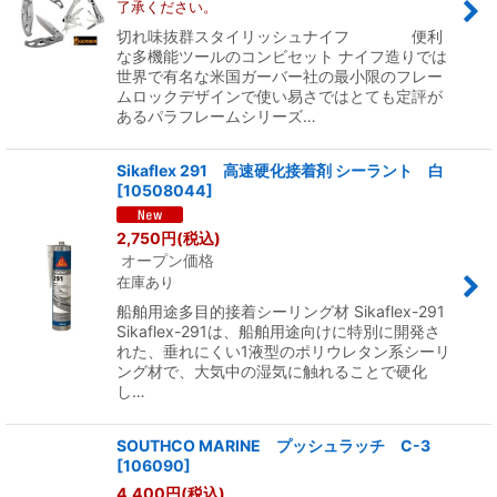
了承ください。
切れ味抜群スタイリッシュナイフ 便利
な多機能ツールのコンビセット ナイフ造りでは
世界で有名な米国ガーバー社の最小限のフレー
ムロックデザインで使い易さではとても定評が
あるパラフレームシリーズ…
Sikaflex 291 高速硬化接着剤 シーラント 白
[
10508044
]
2,750
円
(税込)
オープン価格
在庫あり
船舶用途多目的接着シーリング材 Sikaflex-291
Sikaflex-291は、船舶用途向けに特別に開発さ
れた、垂れにくい1液型のポリウレタン系シーリ
ング材で、大気中の湿気に触れることで硬化
し…
SOUTHCO MARINE プッシュラッチ C-3
[
106090
]
4,400
円
(税込)