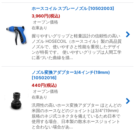
ホースコイル スプレーノズル
[
10502003
]
3,960
円
(税込)
オープン価格
在庫あり
握りやすいグリップと軽量設計の信頼性の高い
ノズル HOSECOIL（ホースコイル）製の高品質
ノズルで、使いやすさと性能を重視したデザイ
ンが特長です。 使いやすいグリップは人間工学
に基づいた曲線を描…
ノズル変換アダプター3/4インチ(19mm)
[
10502016
]
440
円
(税込)
オープン価格
在庫あり
汎用性の高いホース変換アダプター ほとんどの
米国のホースなどのジョイントは3/4"(19mm)
規格のネジ式コネクタを備えているため日本で
使用する場合、日本製の散水ホースジョイント
と合わない場合があ…