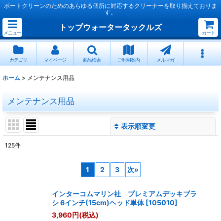
ボートクリーンのためのあらゆる個所に対応するクリーナーを取り揃えておりま
す。
トップウォータータックルズ
メニュー
カート
カテゴリ
マイページ
商品検索
ご利用案内
メルマガ
ホーム
>
メンテナンス用品
メンテナンス用品
表示順変更
閉じる
125
件
サブカテゴリ
:
1
2
3
次
»
表示数
:
インターコムマリン社 プレミアムデッキブラ
シ 6インチ(15cm)ヘッド単体
[
105010
]
3,960
円
(税込)
並び順
: