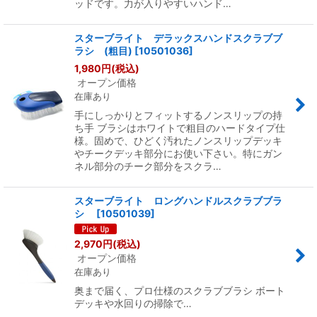
ッドです。力が入りやすいハンド…
スターブライト デラックスハンドスクラブブ
ラシ (粗目)
[
10501036
]
1,980
円
(税込)
オープン価格
在庫あり
手にしっかりとフィットするノンスリップの持
ち手 ブラシはホワイトで粗目のハードタイプ仕
様。固めで、ひどく汚れたノンスリップデッキ
やチークデッキ部分にお使い下さい。特にガン
ネル部分のチーク部分をスクラ…
スターブライト ロングハンドルスクラブブラ
シ
[
10501039
]
2,970
円
(税込)
オープン価格
在庫あり
奥まで届く、プロ仕様のスクラブブラシ ボート
デッキや水回りの掃除で…