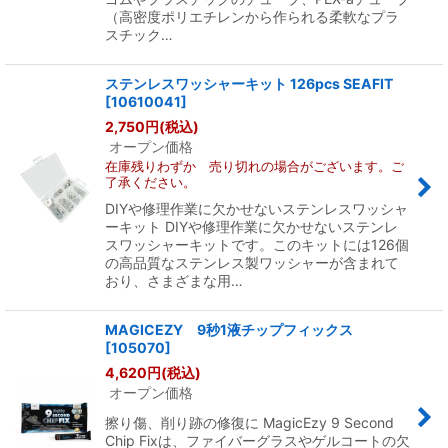
（高密度ポリエチレンから作られる柔軟なプラ
スチック…
ステンレスワッシャーキット 126pcs SEAFIT
[
10610041
]
2,750
円
(税込)
オープン価格
在庫残りわずか 売り切れの場合がございます。ご
了承ください。
DIYや修理作業に欠かせないステンレスワッシャ
ーキット DIYや修理作業に欠かせないステンレ
スワッシャーキットです。このキットには126個
の高品質なステンレス製ワッシャーが含まれて
おり、さまざまな用…
MAGICEZY 9秒1液チップフィックス
[
105070
]
4,620
円
(税込)
オープン価格
擦り傷、削り跡の修復に MagicEzy 9 Second
Chip Fixは、ファイバーグラスやゲルコートの欠