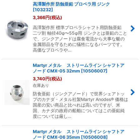
高澤製作所 防蝕亜鉛 プロペラ用 ジンク
[
103232
]
3,366
円
(税込)
高澤製作所 標準プロペラシャフト用防蝕亜鉛
二ツ割 軸径40φ〜55φ用 ジンクとは亜鉛のこと
で、ジンクアノードは腐食電流から大事な艇の
金属部品を守るために犠牲になるパーツです。
高価なプロペラや…
Martyr メタル ストリームライン シャフトア
ノード CMX-05 32mm
[
10506007
]
3,740
円
(税込)
在庫あり
防食亜鉛（ジンクアノード）で世界シェアトッ
プのカナダ・メタル社製Martyr Anodes® 価格は
国産の安い商品と比べれば高いのですが、米
国、カナダの政府の船舶についてはこの亜鉛純
度については厳し…
Martyr メタル ストリームライン シャフトア
ノード CMX-06 35mm
[
10506008
]