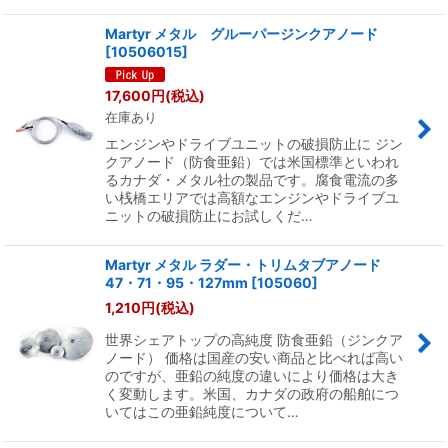
Martyr メタル グルーパージンクアノード
[
10506015
]
17,600
円
(税込)
在庫あり
エンジンやドライブユニットの破損防止に ジン
クアノード（防食亜鉛）では米国標準といわれ
るカナダ・メタル社の製品です。腐食電流の多
い桟橋エリアでは高額なエンジンやドライブユ
ニットの破損防止にお試しくだ…
Martyr メタル ラダー・トリムタブアノード
47・71・95・127mm
[
105060
]
1,210
円
(税込)
世界シェアトップの高純度 防食亜鉛（ジンクア
ノード） 価格は国産の安い商品と比べれば高い
のですが、亜鉛の純度の違いにより価格は大き
く変動します。米国、カナダの政府の船舶につ
いてはこの亜鉛純度について…