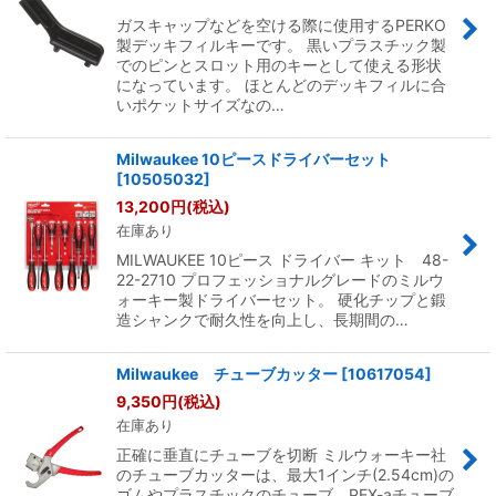
ガスキャップなどを空ける際に使用するPERKO
製デッキフィルキーです。 黒いプラスチック製
でのピンとスロット用のキーとして使える形状
になっています。 ほとんどのデッキフィルに合
いポケットサイズなの…
Milwaukee 10ピースドライバーセット
[
10505032
]
13,200
円
(税込)
在庫あり
MILWAUKEE 10ピース ドライバー キット 48-
22-2710 プロフェッショナルグレードのミルウ
ォーキー製ドライバーセット。 硬化チップと鍛
造シャンクで耐久性を向上し、長期間の…
Milwaukee チューブカッター
[
10617054
]
9,350
円
(税込)
在庫あり
正確に垂直にチューブを切断 ミルウォーキー社
のチューブカッターは、最大1インチ(2.54cm)の
ゴムやプラスチックのチューブ、PEX-aチューブ