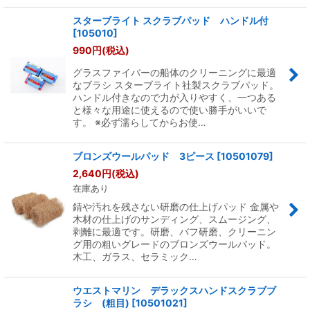
スターブライト スクラブパッド ハンドル付
[
105010
]
990
円
(税込)
グラスファイバーの船体のクリーニングに最適
なブラシ スターブライト社製スクラブパッド。
ハンドル付きなので力が入りやすく、一つある
と様々な用途に使えるので使い勝手がいいで
す。 ※必ず濡らしてからお使…
ブロンズウールパッド 3ピース
[
10501079
]
2,640
円
(税込)
在庫あり
錆や汚れを残さない研磨の仕上げパッド 金属や
木材の仕上げのサンディング、スムージング、
剥離に最適です。研磨、バフ研磨、クリーニン
グ用の粗いグレードのブロンズウールパッド。
木工、ガラス、セラミック…
ウエストマリン デラックスハンドスクラブブ
ラシ (粗目)
[
10501021
]