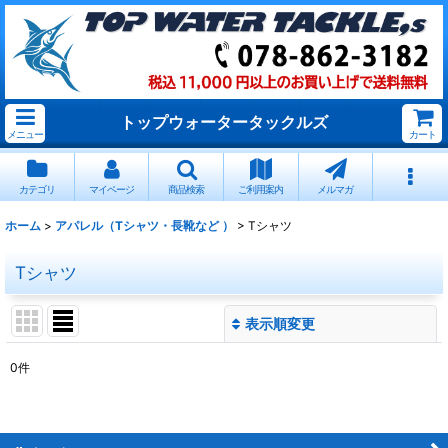
トップウォータータックルズ
メニュー
カート
カテゴリ
マイページ
商品検索
ご利用案内
メルマガ
ホーム
>
アパレル（Tシャツ・長靴など ）
>
Tシャツ
Tシャツ
表示順変更
閉じる
0
件
表示数
:
並び順
: