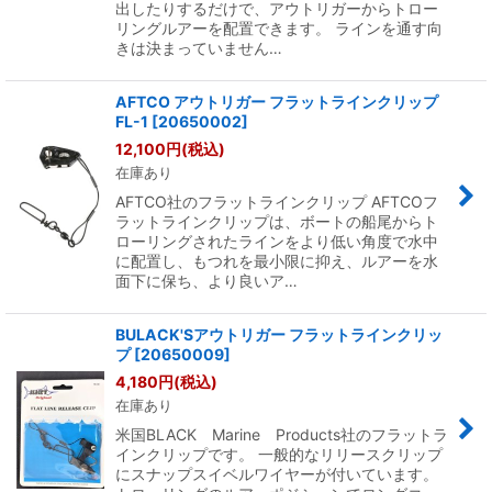
出したりするだけで、アウトリガーからトロー
リングルアーを配置できます。 ラインを通す向
きは決まっていません…
AFTCO アウトリガー フラットラインクリップ
FL-1
[
20650002
]
12,100
円
(税込)
在庫あり
AFTCO社のフラットラインクリップ AFTCOフ
ラットラインクリップは、ボートの船尾からト
ローリングされたラインをより低い角度で水中
に配置し、もつれを最小限に抑え、ルアーを水
面下に保ち、より良いア…
BULACK'Sアウトリガー フラットラインクリッ
プ
[
20650009
]
4,180
円
(税込)
在庫あり
米国BLACK Marine Products社のフラットラ
インクリップです。 一般的なリリースクリップ
にスナップスイベルワイヤーが付いています。