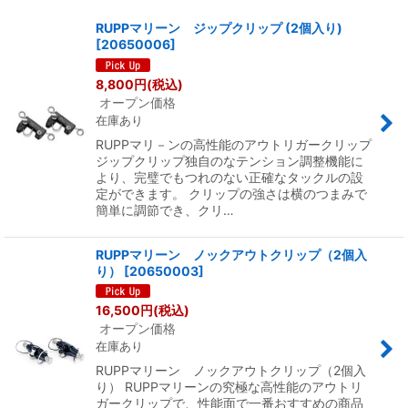
表示数
:
RUPPマリーン ジップクリップ (2個入り)
[
20650006
]
並び順
:
8,800
円
(税込)
オープン価格
絞り込む
在庫あり
RUPPマリ－ンの高性能のアウトリガークリップ
ジップクリップ独自のなテンション調整機能に
より、完璧でもつれのない正確なタックルの設
定ができます。 クリップの強さは横のつまみで
簡単に調節でき、クリ…
RUPPマリーン ノックアウトクリップ（2個入
り）
[
20650003
]
16,500
円
(税込)
オープン価格
在庫あり
RUPPマリーン ノックアウトクリップ（2個入
り） RUPPマリーンの究極な高性能のアウトリ
ガークリップで、性能面で一番おすすめの商品