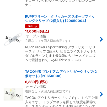
トローリングのルアーポジションでロングコー
ナ…
RUPPマリーン クリッカーズ スポーツフィッ
シングクリップ (2個入り)
[
20650004
]
11,000
円
(税込)
オープン価格
在庫なし（次回入荷は未定です）
RUPP Klickers Sportfishing アウトリガー リリ
ース クリップ 2個入り ビミニツイストノットと
ダブルラインを通す最先端のリリースメカニズ
ムで設計されているRUPPマリ－ンの…
TACO社製 プレミアム アウトリガークリップ(2
個セット)
[
20650008
]
6,380
円
(税込)
オープン価格
在庫なし（次回入荷は未定です）
TACOのアウトリガークリップです。１ペア２個
入りです。 トップのネジを回して強度を調節で
き、スタンダードタイプより使いやすくなって