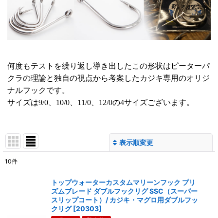
何度もテストを繰り返し導き出したこの形状はピーターパ
クラの理論と独自の視点から考案したカジキ専用のオリジ
ナルフックです。
サイズは9/0、10/0、11/0、12/0の4サイズございます。
表示順変更
閉じる
10
件
表示数
:
トップウォーターカスタムマリーンフック プリ
ズムブレード ダブルフックリグ SSC（スーパー
並び順
:
スリップコート）/ カジキ・マグロ用ダブルフッ
クリグ
[
20303
]