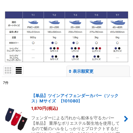
表示順変更
閉じる
7
件
表示数
:
【単品】ツインアイフェンダーカバー（ソック
ス）Mサイズ
[
101080
]
並び順
:
1,870
円
(税込)
フェンダーによる汚れから船体を守るカバー
絞り込む
【単品】 重厚なポリエステル製生地を使用して
るので艇のハルをしっかりとプロテクトするだ