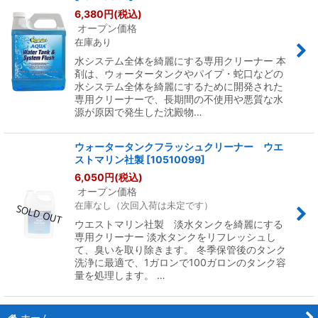
並び順
:
6,380
円
(税込)
オープン価格
在庫あり
絞り込む
水システム全体を綺麗にする専用クリーナー 本
剤は、ウォータータンクやパイプ・蛇口などの
水システム全体を綺麗にするために開発された
専用クリーナーで、長期間の不使用や悪質な水
源が原因で発生した沈殿物…
ウォータータンクフラッシュクリーナー ウエ
ストマリン社製
[
10510099
]
6,050
円
(税込)
オープン価格
在庫なし（次回入荷は未定です）
ウエストマリン社製 淡水タンクを綺麗にする
専用クリーナー 淡水タンクをリフレッシュし
て、臭いを取り除きます。 冬季保管後のタンク
洗浄に最適で、1ガロンで100ガロンのタンク容
量を処理します。 …
ホーム