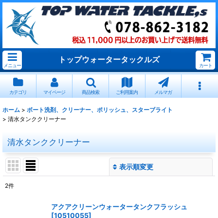
トップウォータータックルズ
メニュー
カート
カテゴリ
マイページ
商品検索
ご利用案内
メルマガ
ホーム
>
ボート洗剤、クリーナー、ポリッシュ、スターブライト
>
清水タンククリーナー
清水タンククリーナー
表示順変更
閉じる
2
件
表示数
:
アクアクリーンウォータータンクフラッシュ
[
10510055
]