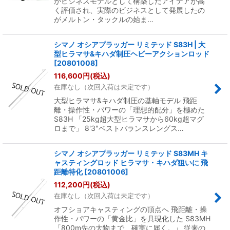
がビジネスモデルとして構築したアイデアが高
く評価され、実際のビジネスとして発展したの
がメルトン・タックルの始ま…
シマノ オシアプラッガー リミテッド S83H | 大
型ヒラマサ&キハダ制圧ヘビーアクションロッド
[
20801008
]
116,600
円
(税込)
在庫なし（次回入荷は未定です）
大型ヒラマサ&キハダ制圧の基軸モデル 飛距
離・操作性・パワーの「理想的配分」を極めた
S83H 「25kg超大型ヒラマサから60kg超マグ
ロまで」 8'3"ベストバランスレングス…
シマノ オシアプラッガー リミテッド S83MH キ
ャスティングロッド ヒラマサ・キハダ狙いに 飛
距離特化
[
20801006
]
112,200
円
(税込)
在庫なし（次回入荷は未定です）
オフショアキャスティングの頂点へ 飛距離・操
作性・パワーの「黄金比」を具現化した S83MH
「800m先の大物まで、確実に届く。」 従来の