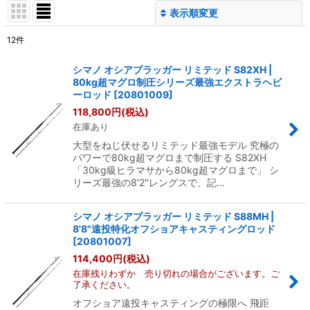
表示順変更
閉じる
12
件
表示数
:
シマノ オシアプラッガー リミテッド S82XH |
80kg超マグロ制圧シリーズ最強エクストラヘビ
並び順
:
ーロッド
[
20801009
]
118,800
円
(税込)
在庫あり
絞り込む
大型をねじ伏せるリミテッド最強モデル 究極の
パワーで80kg超マグロまで制圧する S82XH
「30kg級ヒラマサから80kg超マグロまで」 シ
リーズ最強の8'2"レングスで、記…
シマノ オシアプラッガー リミテッド S88MH |
8'8"遠投特化オフショアキャスティングロッド
[
20801007
]
114,400
円
(税込)
在庫残りわずか 売り切れの場合がございます。ご
了承ください。
オフショア遠投キャスティングの極限へ 飛距