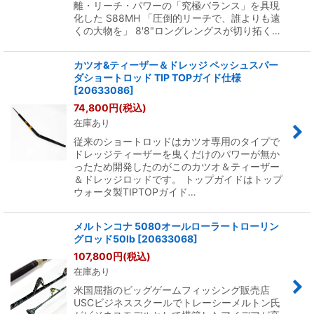
離・リーチ・パワーの「究極バランス」を具現
化した S88MH 「圧倒的リーチで、誰よりも遠
くの大物を」 8'8"ロングレングスが切り拓く…
カツオ&ティーザー＆ドレッジ ペッシュスパー
ダショートロッド TIP TOPガイド仕様
[
20633086
]
74,800
円
(税込)
在庫あり
従来のショートロッドはカツオ専用のタイプで
ドレッジティーザーを曳くだけのパワーが無か
ったため開発したのがこのカツオ＆ティーザー
＆ドレッジロッドです。 トップガイドはトップ
ウォータ製TIPTOPガイド…
メルトンコナ 5080オールローラートローリン
グロッド50lb
[
20633068
]
107,800
円
(税込)
在庫あり
米国屈指のビッグゲームフィッシング販売店
USCビジネススクールでトレーシーメルトン氏