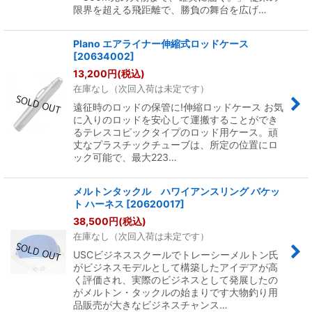
限界を超える飛距離で、勝負の舞台を広げ…
Plano エアライナー伸縮式ロッドケース
[
20634002
]
13,200
円
(税込)
在庫なし（次回入荷は未定です）
遠征時のロッドの保管に!伸縮ロッドケース お気
に入りのロッドを安心して運搬することができ
るテレスコピックタイプのロッド用ケース。頑
丈なプラスチックチューブは、所定の位置にロ
ック可能で、最大223…
メルトンタックル ハワイアンスリング バケッ
ト ハーネス
[
20620017
]
38,500
円
(税込)
在庫なし（次回入荷は未定です）
USCビジネススクールでトレーシーメルトン氏
がビジネスモデルとして構築したアイデアが高
く評価され、実際のビジネスとして発展したの
がメルトン・タックルの始まりです大物釣り用
品販売が大きなビジネスチャンス…