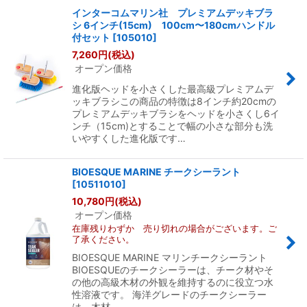
インターコムマリン社 プレミアムデッキブラ
シ 6インチ(15cm) 100cm〜180cmハンドル
付セット
[
105010
]
7,260
円
(税込)
オープン価格
進化版ヘッドを小さくした最高級プレミアムデ
ッキブラシこの商品の特徴は8インチ約20cmの
プレミアムデッキブラシをヘッドを小さくし6イ
ンチ（15cm)とすることで幅の小さな部分も洗
いやすくした進化版です…
BIOESQUE MARINE チークシーラント
[
10511010
]
10,780
円
(税込)
オープン価格
在庫残りわずか 売り切れの場合がございます。ご
了承ください。
BIOESQUE MARINE マリンチークシーラント
BIOESQUEのチークシーラーは、チーク材やそ
の他の高級木材の外観を維持するのに役立つ水
性溶液です。 海洋グレードのチークシーラー
は、木材…