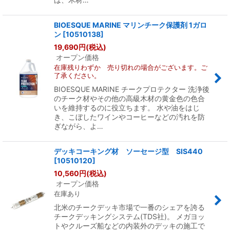
BIOESQUE MARINE マリンチーク保護剤 1ガロ
ン
[
10510138
]
19,690
円
(税込)
オープン価格
在庫残りわずか 売り切れの場合がございます。ご
了承ください。
BIOESQUE MARINE チークプロテクター 洗浄後
のチーク材やその他の高級木材の黄金色の色合
いを維持するのに役立ちます。 水や油をはじ
き、こぼしたワインやコーヒーなどの汚れを防
ぎながら、よ…
デッキコーキング材 ソーセージ型 SIS440
[
10510120
]
10,560
円
(税込)
オープン価格
在庫あり
北米のチークデッキ市場で一番のシェアを誇る
チークデッキングシステム(TDS社)。 メガヨッ
トやクルーズ船などの内装外のデッキの施工で