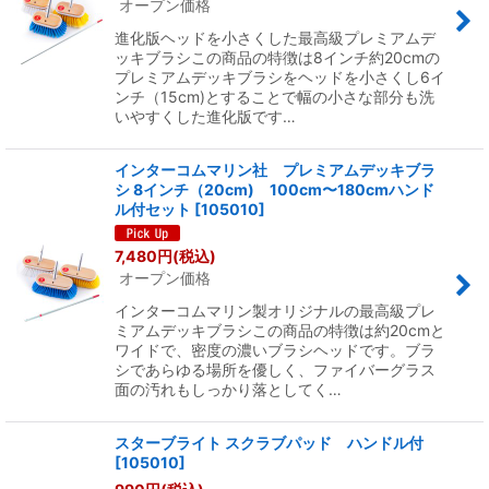
オープン価格
進化版ヘッドを小さくした最高級プレミアムデ
ッキブラシこの商品の特徴は8インチ約20cmの
プレミアムデッキブラシをヘッドを小さくし6イ
ンチ（15cm)とすることで幅の小さな部分も洗
いやすくした進化版です…
インターコムマリン社 プレミアムデッキブラ
シ 8インチ（20cm) 100cm〜180cmハンド
ル付セット
[
105010
]
7,480
円
(税込)
オープン価格
インターコムマリン製オリジナルの最高級プレ
ミアムデッキブラシこの商品の特徴は約20cmと
ワイドで、密度の濃いブラシヘッドです。ブラ
シであらゆる場所を優しく、ファイバーグラス
面の汚れもしっかり落としてく…
スターブライト スクラブパッド ハンドル付
[
105010
]