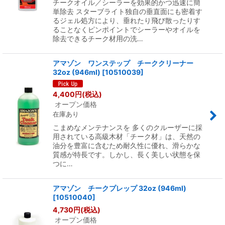
チークオイル／シーラーを効果的かつ迅速に簡
単除去 スターブライト独自の垂直面にも密着す
るジェル処方により、垂れたり飛び散ったりす
ることなくピンポイントでシーラーやオイルを
除去できるチーク材用の洗…
アマゾン ワンステップ チーククリーナー
32oz (946ml)
[
10510039
]
4,400
円
(税込)
オープン価格
在庫あり
こまめなメンテナンスを 多くのクルーザーに採
用されている高級木材「チーク材」は、天然の
油分を豊富に含むため耐久性に優れ、滑らかな
質感が特長です。しかし、長く美しい状態を保
つに…
アマゾン チークプレップ 32oz (946ml)
[
10510040
]
4,730
円
(税込)
オープン価格