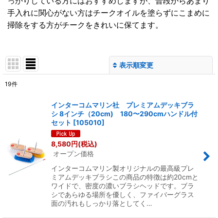
っかりしている方にはおすすめしますが、普段からあまり
手入れに関心がない方はチークオイルを塗らずにこまめに
掃除をする方がチークをきれいに保てます。
表示順変更
閉じる
19
件
表示数
:
インターコムマリン社 プレミアムデッキブラ
シ 8インチ（20cm) 180〜290cmハンドル付
並び順
:
セット
[
105010
]
8,580
円
(税込)
絞り込む
オープン価格
インターコムマリン製オリジナルの最高級プレ
ミアムデッキブラシこの商品の特徴は約20cmと
ワイドで、密度の濃いブラシヘッドです。ブラ
シであらゆる場所を優しく、ファイバーグラス
面の汚れもしっかり落としてく…