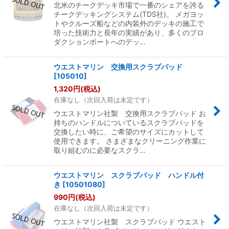
北米のチークデッキ市場で一番のシェアを誇る
チークデッキングシステム(TDS社)。 メガヨッ
トやクルーズ船などの内装外のデッキの施工で
培った技術力と長年の実績があり、多くのプロ
ダクションボートへのデッ…
ウエストマリン 交換用スクラブパッド
[
105010
]
1,320
円
(税込)
在庫なし（次回入荷は未定です）
ウエストマリン社製 交換用スクラブパッド お
持ちのハンドルについているスクラブパッドを
交換したい時に、ご希望のサイズにカットして
使用できます。 さまざまなクリーニング作業に
取り組むのに必要なスクラ…
ウエストマリン スクラブパッド ハンドル付
き
[
10501080
]
990
円
(税込)
在庫なし（次回入荷は未定です）
ウエストマリン社製 スクラブパッド ウエスト