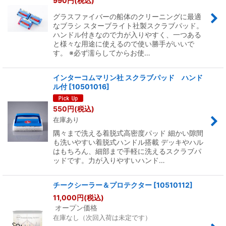
990
円
(税込)
グラスファイバーの船体のクリーニングに最適
なブラシ スターブライト社製スクラブパッド。
ハンドル付きなので力が入りやすく、一つある
と様々な用途に使えるので使い勝手がいいで
す。 ※必ず濡らしてからお使…
インターコムマリン社 スクラブパッド ハンド
ル付
[
10501016
]
550
円
(税込)
在庫あり
隅々まで洗える着脱式高密度パッド 細かい隙間
も洗いやすい着脱式ハンドル搭載 デッキやハル
はもちろん、細部まで手軽に洗えるスクラブパ
ッドです。力が入りやすいハンド…
チークシーラー＆プロテクター
[
10510112
]
11,000
円
(税込)
オープン価格
在庫なし（次回入荷は未定です）