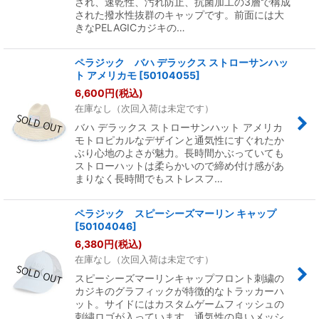
され、速乾性、汚れ防止、抗菌加工の3層で構成
された撥水性抜群のキャップです。前面には大
きなPELAGICカジキの…
ペラジック バハ デラックス ストローサンハッ
ト アメリカモ
[
50104055
]
6,600
円
(税込)
在庫なし（次回入荷は未定です）
バハ デラックス ストローサンハット アメリカ
モトロピカルなデザインと通気性にすぐれたか
ぶり心地のよさが魅力。長時間かぶっていても
ストローハットは柔らかいので締め付け感があ
まりなく長時間でもストレスフ…
ペラジック スピーシーズマーリン キャップ
[
50104046
]
6,380
円
(税込)
在庫なし（次回入荷は未定です）
スピーシーズマーリンキャップフロント刺繍の
カジキのグラフィックが特徴的なトラッカーハ
ット。サイドにはカスタムゲームフィッシュの
刺繍ロゴが入っています。通気性の良いメッシ