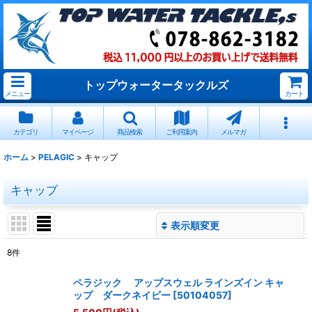
トップウォータータックルズ
メニュー
カート
カテゴリ
マイページ
商品検索
ご利用案内
メルマガ
ホーム
>
PELAGIC
>
キャップ
キャップ
表示順変更
閉じる
8
件
表示数
:
ペラジック アップスウェル ラインズイン キャ
ップ ダークネイビー
[
50104057
]
並び順
: