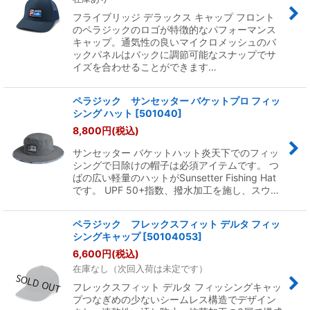
フライブリッジ デラックス キャップ フロント
のペラジックのロゴが特徴的なパフォーマンス
キャップ。通気性の良いマイクロメッシュのバ
ックパネルはバックに調節可能なスナップでサ
イズを合わせることができます…
ペラジック サンセッター バケットプロ フィッ
シング ハット
[
501040
]
8,800
円
(税込)
サンセッター バケットハット炎天下でのフィッ
シングで日除けの帽子は必須アイテムです。 つ
ばの広い軽量のハットがSunsetter Fishing Hat
です。 UPF 50+指数、撥水加工を施し、スウ…
ペラジック フレックスフィット デルタ フィッ
シングキャップ
[
50104053
]
6,600
円
(税込)
在庫なし（次回入荷は未定です）
フレックスフィット デルタ フィッシングキャッ
プつなぎめの少ないシームレス構造でデザイン