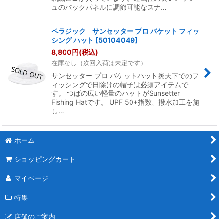
ュのバックパネルに調節可能なスナ…
ペラジック サンセッター プロ バケット フィッ
シング ハット
[
50104049
]
8,800
円
(税込)
在庫なし（次回入荷は未定です）
サンセッター プロ バケットハット炎天下でのフ
ィッシングで日除けの帽子は必須アイテムで
す。 つばの広い軽量のハットがSunsetter
Fishing Hatです。 UPF 50+指数、撥水加工を施
し…
ホーム
ショッピングカート
マイページ
特集
店舗のご案内