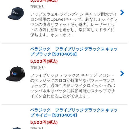
5,500
円
(税込)
在庫あり
絞り込む
アップスウェル ラインズイン キャップ耐水ナイ
ロン採用のUpswellキャップ。芯なしミッドクラ
ウンの快適なフィット感が魅力。レーザーカッ
トの通気孔が熱を逃がし、常に涼しくドライに
保ちます。オン・オフ…
ペラジック フライブリッジ デラックス キャッ
プ ブラック
[
50104056
]
5,500
円
(税込)
在庫あり
フライブリッジ デラックス キャップ フロント
のペラジックのロゴが特徴的なパフォーマンス
キャップ。通気性の良いマイクロメッシュのバ
ックパネルはバックに調節可能なスナップでサ
イズを合わせることができます…
ペラジック フライブリッジ デラックス キャッ
プ ネイビー
[
50104054
]
5,500
円
(税込)
在庫あり