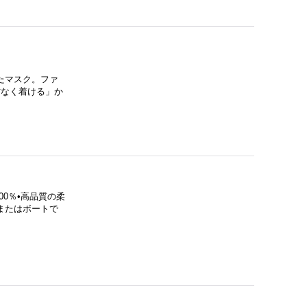
たマスク。ファ
方なく着ける」か
00％•高品質の柔
またはボートで