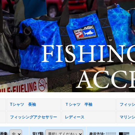
Tシャツ 長袖
Ｔシャツ 半袖
フィッ
フィッシングアクセサリー
レディース
マリン
画像
:
並び順
:
表示方法
: