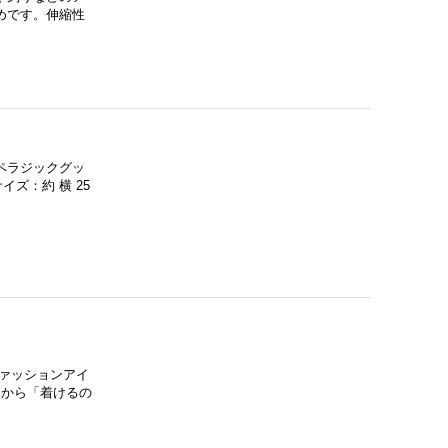
めです。伸縮性
ペラジックグッ
イズ：約 横 25
ァッションアイ
」から「着けるの