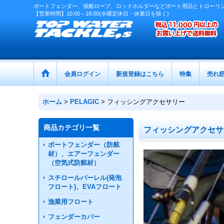
ボートフェンダー、係船ロープ、ロッドホルダーなどボート用品とトローリ
【営業時間】10:00～18:00(水曜定休日・休業日を除く)
会員ログイン
新規登録はこちら
特集
売れ
ホーム
>
PELAGIC
>
フィッシングアクセサリー
商品カテゴリ一覧
フィッシングアクセサ
ボートフェンダー（防舷
材）、エアーフェンダー
（空気式防舷材）
スチロールバーレル(発泡
フロート)、EVAフロート
漁業用フロート
フェンダーカバー