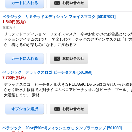
ペラジック リミテッドエディション フェイスマスク
[
50107001
]
1,540円
(税込)
在庫あり
リミテッドエディション フェイスマスク 今やお出かけの必需品となっ
ッションアイテムの1つとして楽しむペラジックのデザインマスクは「仕
ら「着けるのが楽しみになる」に変わるマ…
ペラジック デラックスロゴ ビーチタオル
[
501060
]
7,700円
(税込)
デラックスロゴ ビーチタオル大きなPELAGIC Deluxeロゴがはいった綿1
らかく吸水力抜群で大判サイズのベロアビーチタオルはビーチ、プール、
大活躍します。 素材…
ペラジック 20oz(590ml)フィッシュカモ タンブラーカップ
[
501060
]