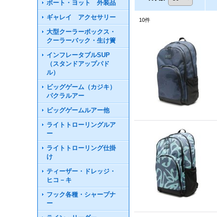
ボート・ヨット 外装品
ギャレイ アクセサリー
10
件
大型クーラーボックス・
クーラーバック・生け簀
インフレータブルSUP
（スタンドアップパド
ル）
ビッグゲーム（カジキ）
パクラルアー
ビッグゲームルアー他
ライトトローリングルア
ー
ライトトローリング仕掛
け
ティーザー・ドレッジ・
ヒコ－キ
フック各種・シャープナ
ー