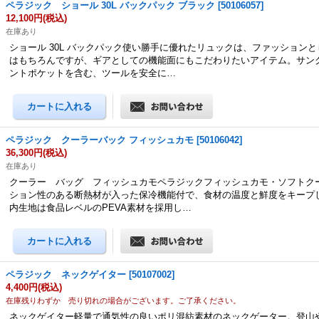
ペラジック ショール 30L バックパック ブラック
[
50106057
]
12,100円
(税込)
在庫あり
ショール 30L バックパック使い勝手に優れたリュックは、ファッション
はもちろんですが、ギアとしての機能面にもこだわりたいアイテム。サン
ントポケットを含む、ツールを安全に…
ペラジック クーラーバック フィッシュカモ
[
50106042
]
36,300円
(税込)
在庫あり
クーラー バッグ フィッシュカモペラジックフィッシュカモ・ソフトク
ション性のある断熱材が入った保冷機能付で、食材の温度と鮮度をキープ
内生地は食品レベルのPEVA素材を採用し…
ペラジック ネックゲイター
[
50107002
]
4,400円
(税込)
在庫残りわずか 売り切れの場合がございます。ご了承ください。
ネックゲイター軽量で通気性の良いポリ混紡素材のネックゲーター。登山