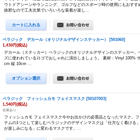
ウトドアシーンやランニング、ゴルフなどのスポーツ時の使用にもおすす
抜群なので工夫次第でいろいろな装着が楽し…
ペラジック デカール（オリジナルデザインステッカー）
[
501060
]
1,430円
(税込)
デカール（ステッカー）ペラジックのオリジナルデザインのステッカー。
ズに使われているロゴでおしゃれに演出しましょう。 素材：Vinyl 100% サ
cm 縦 10cm …
ペラジック フィッシュカモ フェイスマスク
[
50107003
]
1,540円
(税込)
在庫あり
フィッシュカモ フェイスマスク今やお出かけの必需品となったマスク。フ
テムの1つとして楽しむペラジックのデザインマスクは「仕方なく着ける
が楽しみになる」に変わるマスクです。…