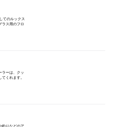
としてのルックス
グラス用のフロ
ーラーは、クッ
してくれます。
や釣りなどのア