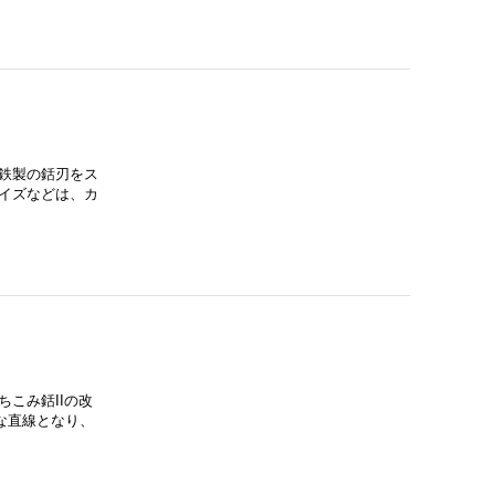
鉄製の銛刃をス
イズなどは、カ
こみ銛IIの改
な直線となり、