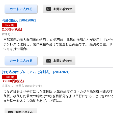
与那国銛刃
[
20612002
]
2,530円
(税込)
在庫あり
与那国島の海人御用達の銛刃 この銛刃は、此処の漁師さんが使用していた
テンレスに改良し、製作依頼を受けて製造した商品です。 銛刃の自重、サ
ジキを打つ場合に…
打ち込み銛 プレミアム（分割式）
[
20612021
]
33,000円
(税込)
在庫なし（次回入荷は未定です）
つなぎ目をより平行にした改良版 人気商品マグロ・カジキ漁師御用達の打ち
良版。改良した最大の特徴はつなぎ目部分をより平行にすることできれい
また銛先を太くし強度をあげ、正確に…