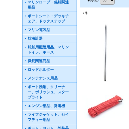
表示数
:
マリンロープ・係船関連
用品
7
件
ボートシート・デッキチ
ェア、ドックステップ
マリン電装品
航海計器
船舶用配管用品、マリン
トイレ、ホース
操舵関連商品
ロッドホルダー
メンテナンス用品
ボート洗剤、クリーナ
ー、ポリッシュ、スター
ブライト
エンジン部品、発電機
ライフジャケット、セイ
フティー用品
ボート・ヨット 外装品