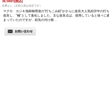
38,500円
(税込)
在庫なし（次回入荷は未定です）
マグロ カジキ漁師御用達の”打ちこみ銛”がさらに改良大人気好評中の打
改良し、"極"として進化しました。主な改良点は、使用していると徐々に
まっていたのですが、銛先の付け根…