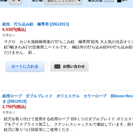
画像
:
並び順
:
表示方法
:
銛先 打ち込み銛 極専用
[
20612013
]
6,930円
(税込)
在庫あり
マグロ カジキ漁師御用達の”打ちこみ銛 極専用”銛先 大人気の当店オリ
銛"極(きわみ)"の交換用ニードルです。 極以外の打ち込み銛IIや打ち込み
だけません。 銛…
銛用ロープ ダブルブレイド ポリエステル カラーロープ 径6mm×9m
き
[
20612019
]
2,750円
(税込)
在庫あり
銛刃を取り付けて使用する銛用ロープ 径6ミリのダブルブレイド ポリエ
プをアイスプライス加工し、ステンレスシャックルで連結しています。銛
銛刃に取りつけ回収等にご使用くださ…