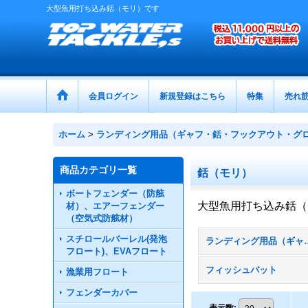
大型魚用打ち込み銛（モリ）です
会員ログイン
新規登録はこちら
特集
売れ
ホーム
>
ランディング用品（ギャフ・銛・フックアウト・グ
商品カテゴリ一覧
銛（モリ）
ボートフェンダー（防舷
大型魚用打ち込み銛（
材）、エアーフェンダー
（空気式防舷材）
スチロールバーレル(発泡
ランディング用品（ギャフ・銛・
フロート)、EVAフロート
フィッシュバット
漁業用フロート
フェンダーカバー