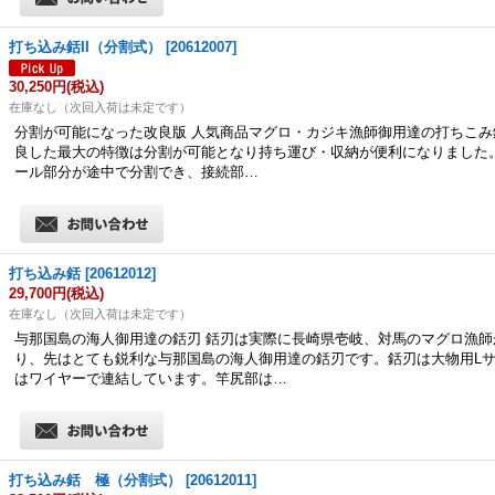
打ち込み銛II（分割式）
[
20612007
]
30,250円
(税込)
在庫なし（次回入荷は未定です）
分割が可能になった改良版 人気商品マグロ・カジキ漁師御用達の打ちこみ
良した最大の特徴は分割が可能となり持ち運び・収納が便利になりました。
ール部分が途中で分割でき、接続部…
打ち込み銛
[
20612012
]
29,700円
(税込)
在庫なし（次回入荷は未定です）
与那国島の海人御用達の銛刃 銛刃は実際に長崎県壱岐、対馬のマグロ漁師
り、先はとても鋭利な与那国島の海人御用達の銛刃です。銛刃は大物用L
はワイヤーで連結しています。竿尻部は…
打ち込み銛 極（分割式）
[
20612011
]