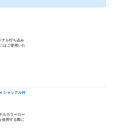
ジナル打ち込み
銛にはご使用いた
m シャックル付
ステルカラーロー
を使用する際に