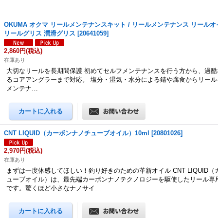
OKUMA オクマ リールメンテナンスキット / リールメンテナンス リール
リールグリス 潤滑グリス
[
20641059
]
2,860円
(税込)
在庫あり
大切なリールを長期間保護 初めてセルフメンテナンスを行う方から、過酷
るコアアングラーまで対応。 塩分・湿気・水分による錆や腐食からリール
メンテナ…
CNT LIQUID（カーボンナノチューブオイル）10ml
[
20801026
]
2,970円
(税込)
在庫あり
まずは一度体感してほしい！釣り好きのための革新オイル CNT LIQUID
ューブオイル）は、最先端カーボンナノテクノロジーを駆使したリール専
です。驚くほど小さなナノサイ…