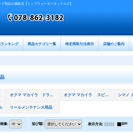
ング用品の通販店【トップウォータータックルズ】
筋ランキング
商品カテゴリ一覧
特定商取引法表示
店舗のご案内
品
商品)
オクマ マカイラ ドラグリール
オクマ マカイラ スピニングリール
シマノ 
ル
リールメンテナンス用品
画像
:
並び順
:
表示方法
: