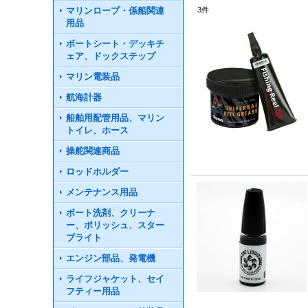
マリンロープ・係船関連
3
件
用品
ボートシート・デッキチ
ェア、ドックステップ
マリン電装品
航海計器
船舶用配管用品、マリン
トイレ、ホース
操舵関連商品
ロッドホルダー
メンテナンス用品
ボート洗剤、クリーナ
ー、ポリッシュ、スター
ブライト
エンジン部品、発電機
ライフジャケット、セイ
フティー用品