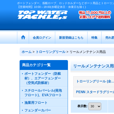
ボートフェンダー、係船ロープ、ロッドホルダーなどボート用品とトローリ
【営業時間】10:00～18:00(水曜定休日・休業日を除く)
会員ログイン
新規登録はこちら
特集
売れ
ホーム
>
トローリングリール
>
リールメンテナンス用品
商品カテゴリ一覧
リールメンテナンス用
ボートフェンダー（防舷
材）、エアーフェンダー
トローリングリール (全
（空気式防舷材）
スチロールバーレル(発泡
PENN スタードラグリー
フロート)、EVAフロート
漁業用フロート
表示数
:
フェンダーカバー