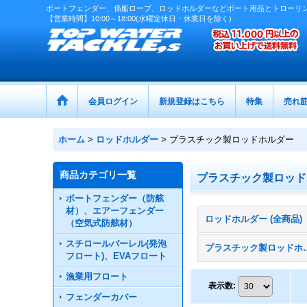
ボートフェンダー、係船ロープ、ロッドホルダーなどボート用品とトローリ
【営業時間】10:00～18:00(水曜定休日・休業日を除く)
会員ログイン
新規登録はこちら
特集
売れ
ホーム
>
ロッドホルダー
>
プラスチック製ロッドホルダー
商品カテゴリ一覧
プラスチック製ロッド
ボートフェンダー（防舷
材）、エアーフェンダー
ロッドホルダー (全商品)
（空気式防舷材）
スチロールバーレル(発泡
プラスチック
フロート)、EVAフロート
漁業用フロート
表示数
:
フェンダーカバー