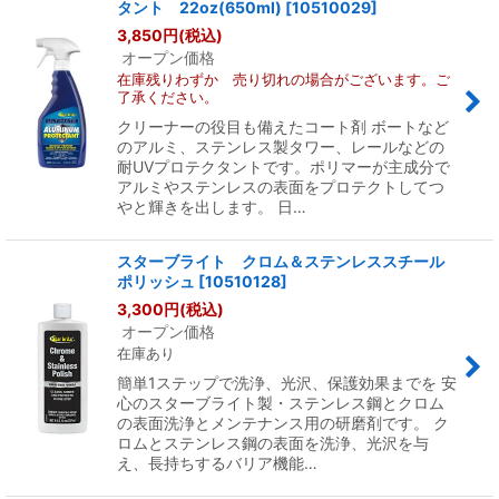
タント 22oz(650ml)
[
10510029
]
3,850
円
(税込)
オープン価格
在庫残りわずか 売り切れの場合がございます。ご
了承ください。
クリーナーの役目も備えたコート剤 ボートなど
のアルミ、ステンレス製タワー、レールなどの
耐UVプロテクタントです。ポリマーが主成分で
アルミやステンレスの表面をプロテクトしてつ
やと輝きを出します。 日…
スターブライト クロム＆ステンレススチール
ポリッシュ
[
10510128
]
3,300
円
(税込)
オープン価格
在庫あり
簡単1ステップで洗浄、光沢、保護効果までを 安
心のスターブライト製・ステンレス鋼とクロム
の表面洗浄とメンテナンス用の研磨剤です。 ク
ロムとステンレス鋼の表面を洗浄、光沢を与
え、長持ちするバリア機能…