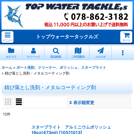
トップウォータータックルズ
メニュー
カート
カテゴリ
マイページ
商品検索
ご利用案内
メルマガ
ホーム
>
ボート洗剤、クリーナー、ポリッシュ、スターブライト
>
錆び落とし洗剤・メタルコーティング剤
錆び落とし洗剤・メタルコーティング剤
表示順変更
閉じる
12
件
表示数
:
スターブライト アルミニウムポリッシュ
16oz(473ml)
[
10511013
]