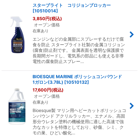
スターブライト コリジョンブロッカー
[
10510014
]
3,850
円
(税込)
オープン価格
在庫あり
エンジンなどの金属部にスプレーするだけで腐
食を防止 スターブライト社製の金属コリジョン
(腐食)防止剤です。 金属表面を透明な保護膜で
長期間ガードし、電気系の部品にも使える非導
電性の腐食防止スプレー…
BIOESQUE MARINE ポリッシュコンパウンド
1ガロン(3.78L)
[
10510132
]
17,600
円
(税込)
オープン価格
在庫あり
Bioesque製 マリン用ヘビーカットポリッシュコ
ンパウンド アクリルラッカー、エナメル、高固
形分ウレタン塗料の機械使用に適した高速で強
力なカットを特徴としており、砂傷、シミ、ク
モの巣、ひどい酸化…