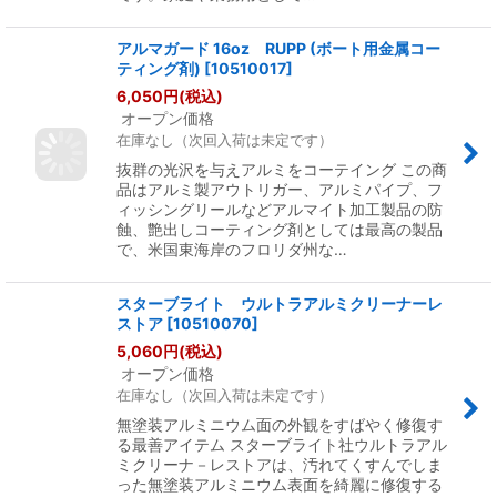
アルマガード 16oz RUPP (ボート用金属コー
ティング剤)
[
10510017
]
6,050
円
(税込)
オープン価格
在庫なし（次回入荷は未定です）
抜群の光沢を与えアルミをコーテイング この商
品はアルミ製アウトリガー、アルミパイプ、フ
ィッシングリールなどアルマイト加工製品の防
蝕、艶出しコーティング剤としては最高の製品
で、米国東海岸のフロリダ州な…
スターブライト ウルトラアルミクリーナーレ
ストア
[
10510070
]
5,060
円
(税込)
オープン価格
在庫なし（次回入荷は未定です）
無塗装アルミニウム面の外観をすばやく修復す
る最善アイテム スターブライト社ウルトラアル
ミクリーナ－レストアは、汚れてくすんでしま
った無塗装アルミニウム表面を綺麗に修復する