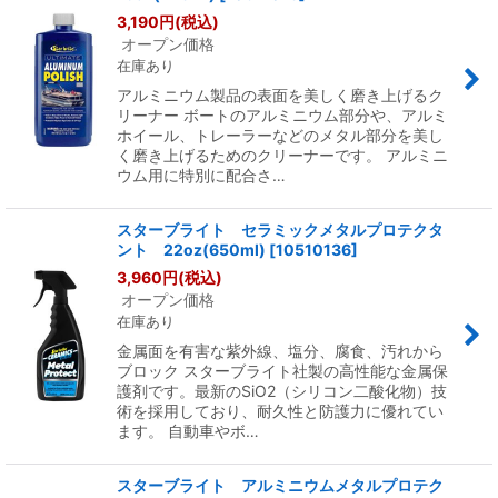
並び順
:
3,190
円
(税込)
オープン価格
在庫あり
絞り込む
アルミニウム製品の表面を美しく磨き上げるク
リーナー ボートのアルミニウム部分や、アルミ
ホイール、トレーラーなどのメタル部分を美し
く磨き上げるためのクリーナーです。 アルミニ
ウム用に特別に配合さ…
スターブライト セラミックメタルプロテクタ
ント 22oz(650ml)
[
10510136
]
3,960
円
(税込)
オープン価格
在庫あり
金属面を有害な紫外線、塩分、腐食、汚れから
ブロック スターブライト社製の高性能な金属保
護剤です。最新のSiO2（シリコン二酸化物）技
術を採用しており、耐久性と防護力に優れてい
ます。 自動車やボ…
スターブライト アルミニウムメタルプロテク