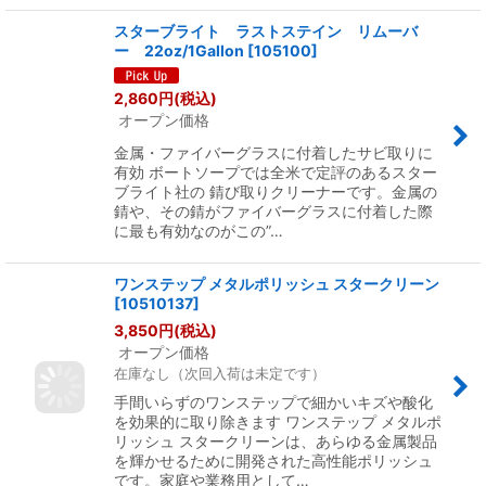
スターブライト ラストステイン リムーバ
ー 22oz/1Gallon
[
105100
]
2,860
円
(税込)
オープン価格
金属・ファイバーグラスに付着したサビ取りに
有効 ボートソープでは全米で定評のあるスター
ブライト社の 錆び取りクリーナーです。金属の
錆や、その錆がファイバーグラスに付着した際
に最も有効なのがこの”…
ワンステップ メタルポリッシュ スタークリーン
[
10510137
]
3,850
円
(税込)
オープン価格
在庫なし（次回入荷は未定です）
手間いらずのワンステップで細かいキズや酸化
を効果的に取り除きます ワンステップ メタルポ
リッシュ スタークリーンは、あらゆる金属製品
を輝かせるために開発された高性能ポリッシュ
です。家庭や業務用として…