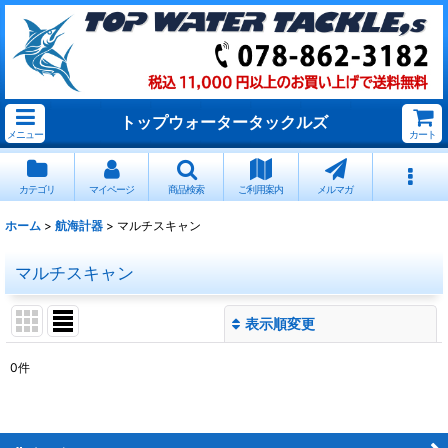
トップウォータータックルズ
メニュー
カート
カテゴリ
マイページ
商品検索
ご利用案内
メルマガ
ホーム
>
航海計器
>
マルチスキャン
マルチスキャン
表示順変更
閉じる
0
件
表示数
:
並び順
: