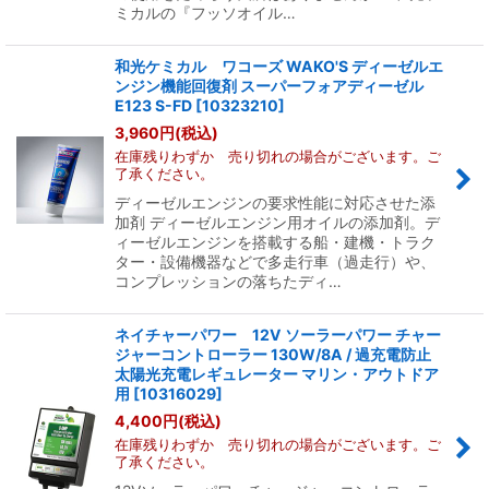
ミカルの『フッソオイル…
和光ケミカル ワコーズ WAKO'S ディーゼルエ
ンジン機能回復剤 スーパーフォアディーゼル
E123 S-FD
[
10323210
]
3,960
円
(税込)
在庫残りわずか 売り切れの場合がございます。ご
了承ください。
ディーゼルエンジンの要求性能に対応させた添
加剤 ディーゼルエンジン用オイルの添加剤。デ
ィーゼルエンジンを搭載する船・建機・トラク
ター・設備機器などで多走行車（過走行）や、
コンプレッションの落ちたディ…
ネイチャーパワー 12V ソーラーパワー チャー
ジャーコントローラー 130W/8A / 過充電防止
太陽光充電レギュレーター マリン・アウトドア
用
[
10316029
]
4,400
円
(税込)
在庫残りわずか 売り切れの場合がございます。ご
了承ください。