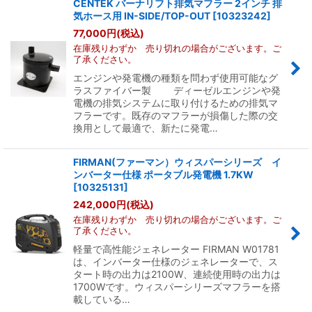
CENTEK バーナリフト排気マフラー 2インチ 排
気ホース用 IN-SIDE/TOP-OUT
[
10323242
]
77,000
円
(税込)
在庫残りわずか 売り切れの場合がございます。ご
了承ください。
エンジンや発電機の種類を問わず使用可能なグ
ラスファイバー製 ディーゼルエンジンや発
電機の排気システムに取り付けるための排気マ
フラーです。既存のマフラーが損傷した際の交
換用として最適で、新たに発電…
FIRMAN(ファーマン）ウィスパーシリーズ イ
ンバーター仕様 ポータブル発電機 1.7KW
[
10325131
]
242,000
円
(税込)
在庫残りわずか 売り切れの場合がございます。ご
了承ください。
軽量で高性能ジェネレーター FIRMAN W01781
は、インバーター仕様のジェネレーターで、ス
タート時の出力は2100W、連続使用時の出力は
1700Wです。ウィスパーシリーズマフラーを搭
載している…