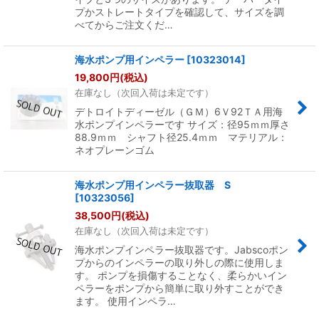
プかストレートタイプを確認して、サイズを調
べてからご注文くだ…
海水ポンプ用インペラー
[
10323014
]
19,800
円
(税込)
在庫なし（次回入荷は未定です）
デトロイトディーゼル（ＧＭ）6Ｖ92ＴＡ用海
水ポンプインペラーです サイズ：径95ｍｍ厚さ
88.9ｍｍ シャフト径25.4ｍｍ マテリアル：
ネオプレーンゴム
海水ポンプ用インペラー抜取器 S
[
10323056
]
38,500
円
(税込)
在庫なし（次回入荷は未定です）
海水ポンプインペラー抜取器です。Jabscoポン
プからのインペラーの取り外しの際に使用しま
す。 ポンプを損傷することなく、柔らかいイン
ペラーをポンプから簡単に取り外すことができ
ます。 使用インペラ…