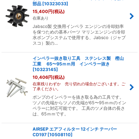
部品
[
10323033
]
15,400
円
(税込)
並び順
:
在庫あり
Jabsco製 交換用インペラ エンジンの冷却効率
絞り込む
を保つための基本パーツ マリンエンジンの冷却
水ポンプシステムで使用する、Jabsco（ジャブ
スコ）製の…
インペラー抜き取り工具 ステンレス製 樫山
工業 65〜95ｍｍ用 インペラー抜き
[
10323145
]
10,406
円
(税込)
在庫残りわずか 売り切れの場合がございます。ご
了承ください。
ポンプのインペラーを抜き取る為の工具です。
ツノの先端からツノの先端が65〜95ｍｍのイン
ペラーに対応可能です。 工具のツメ自体の長さ
は、65ｍｍです。
AIRSEP エアフィルター 12インチ テーパー
CD197
[
10508110
]