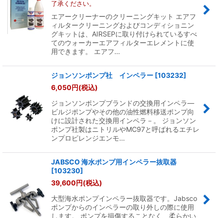
了承ください。
エアークリーナーのクリーニングキット エアフ
ィルタークリーニングおよびコンディショニン
グキットは、AIRSEPに取り付けられているすべ
てのウォーカーエアフィルターエレメントに使
用できます。 エアフ…
ジョンソンポンプ社 インペラー
[
103232
]
6,050
円
(税込)
ジョンソンポンプブランドの交換用インペラ―
ビルジポンプやその他の油性燃料移送ポンプ向
けに設計された交換用インペラ－。 ジョンソン
ポンプ社製はニトリルやMC97と呼ばれるエチレ
ンプロピレンジエンモ…
JABSCO 海水ポンプ用インペラー抜取器
[
103230
]
39,600
円
(税込)
大型海水ポンプインペラー抜取器です。Jabsco
ポンプからのインペラーの取り外しの際に使用
します。 ポンプを損傷することなく、柔らかい