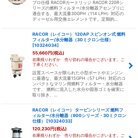
プロ仕様 RACORカートリッジ RACOR 220Rシ
リーズの燃料フィルター/水分離器アセンブリに
適合する、最大流量30GPH（114 LPH）対応の
ディーゼル用交換エレメントです。定期的…
RACOR（レイコー） 120AP スピンオン式 燃料
フィルター/水分離器（30ミクロン仕様）
[
10324034
]
55,660
円
(税込)
在庫残りわずか 売り切れの場合がございます。ご
了承ください。
設置スペースが限られた小型ボートやエンジン
に最適な、最大流量15GPH（57 LPH）対応のコ
ンパクトなマリン用燃料フィルター・水分離器
です。 燃料に混入した水分や固形ゴミを確実に
取り除き、…
RACOR（レイコー） タービンシリーズ 燃料フ
ィルター/水分離器（900シリーズ・30ミクロン
仕様）
[
10324033
]
120,230
円
(税込)
在庫残りわずか 売り切れの場合がございます。ご