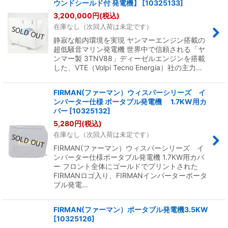
ウンドシールド付 発電機】
[
10325133
]
3,200,000
円
(税込)
在庫なし（次回入荷は未定です）
静寂な船内環境を実現 ヤンマーエンジン搭載の
超低騒音マリン発電機 世界中で信頼される「ヤ
ンマー製 3TNV88」ディーゼルエンジンを搭載
した、VTE（Volpi Tecno Energia）社の主力…
FIRMAN(ファーマン）ウィスパーシリーズ イ
ンバーター仕様 ポータブル発電機 1.7KW用カ
バー
[
10325132
]
5,280
円
(税込)
在庫なし（次回入荷は未定です）
FIRMAN(ファーマン）ウィスパーシリーズ イ
ンバーター仕様ポータブル発電機 1.7KW用カバ
ー フロント全体にゴールドでプリントされた
FIRMANロゴ入り、FIRMANインバーターポータ
ブル発電…
FIRMAN(ファーマン）ポータブル発電機3.5KW
[
10325126
]