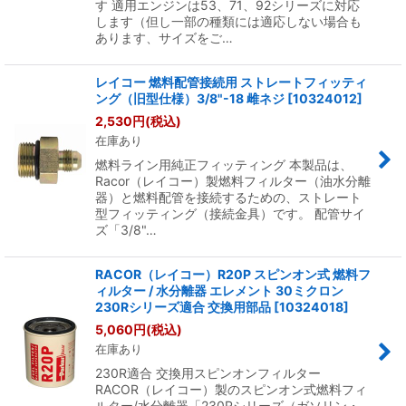
す 適用エンジンは53、71、92シリーズに対応
します（但し一部の種類には適応しない場合も
あります、サイズをご…
レイコー 燃料配管接続用 ストレートフィッティ
ング（旧型仕様）3/8"-18 雌ネジ
[
10324012
]
2,530
円
(税込)
在庫あり
燃料ライン用純正フィッティング 本製品は、
Racor（レイコー）製燃料フィルター（油水分離
器）と燃料配管を接続するための、ストレート
型フィッティング（接続金具）です。 配管サイ
ズ「3/8"…
RACOR（レイコー）R20P スピンオン式 燃料フ
ィルター / 水分離器 エレメント 30ミクロン
230Rシリーズ適合 交換用部品
[
10324018
]
5,060
円
(税込)
在庫あり
230R適合 交換用スピンオンフィルター
RACOR（レイコー）製のスピンオン式燃料フィ
ルター/水分離器「230Rシリーズ（ガソリン・