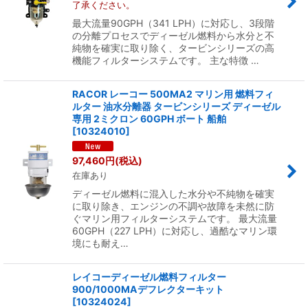
了承ください。
最大流量90GPH（341 LPH）に対応し、3段階
の分離プロセスでディーゼル燃料から水分と不
純物を確実に取り除く、タービンシリーズの高
機能フィルターシステムです。 主な特徴 …
RACOR レーコー 500MA2 マリン用 燃料フィ
ルター 油水分離器 タービンシリーズ ディーゼル
専用 2ミクロン 60GPH ボート 船舶
[
10324010
]
97,460
円
(税込)
在庫あり
ディーゼル燃料に混入した水分や不純物を確実
に取り除き、エンジンの不調や故障を未然に防
ぐマリン用フィルターシステムです。 最大流量
60GPH（227 LPH）に対応し、過酷なマリン環
境にも耐え…
レイコーディーゼル燃料フィルター
900/1000MAデフレクターキット
[
10324024
]