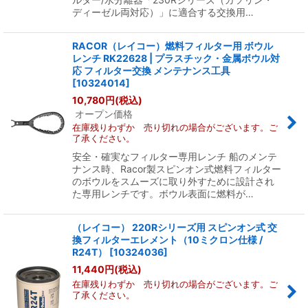
ディーゼル両対応）」に適合する交換用…
RACOR（レイコー）燃料フィルター用 ボウル
レンチ RK22628 | プラスチック・金属ボウル対
応 フィルター交換 メンテナンス工具
[
10324014
]
10,780
円
(税込)
オープン価格
在庫残りわずか 売り切れの場合がございます。ご
了承ください。
安全・確実なフィルター専用レンチ 船のメンテ
ナンス時、Racor製スピンオン式燃料フィルター
のボウルをスムーズに取り外すために設計され
た専用レンチです。ボウル表面に燃料が…
（レイコー） 220Rシリーズ用 スピンオン式 交
換フィルターエレメント（10ミクロン仕様 /
R24T）
[
10324036
]
11,440
円
(税込)
在庫残りわずか 売り切れの場合がございます。ご
了承ください。