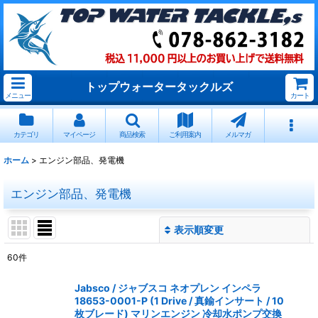
トップウォータータックルズ
メニュー
カート
カテゴリ
マイページ
商品検索
ご利用案内
メルマガ
ホーム
>
エンジン部品、発電機
エンジン部品、発電機
表示順変更
閉じる
60
件
サブカテゴリ
:
Jabsco / ジャブスコ ネオプレン インペラ
18653-0001-P (1 Drive / 真鍮インサート / 10
表示数
:
枚ブレード) マリンエンジン 冷却水ポンプ交換