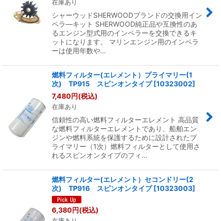
在庫あり
シャーウッドSHERWOODブランドの交換用イン
ペラ―キット SHERWOOD純正品や互換性のあ
るエンジン型式用のインペラーを交換できるキ
ットになります。 マリンエンジン用のインペラ
ーは使用年数や…
燃料フィルター(エレメント）プライマリー(1
次) TP915 スピンオンタイプ
[
10323002
]
7,480
円
(税込)
在庫あり
信頼性の高い燃料フィルターエレメント 高品質
な燃料フィルターエレメントであり、船舶エン
ジンや燃料系統を保護するために設計されたプ
ライマリー（1次）燃料フィルターとして使用さ
れるスピンオンタイプのフィ…
燃料フィルター(エレメント）セコンドリー(2
次) TP916 スピンオンタイプ
[
10323003
]
6,380
円
(税込)
在庫あり