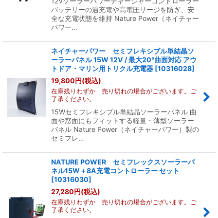
12Vソーラーパワーチャージャーコントローラー
バッテリーの過充電や高電圧サージを防ぎ、安
全な充電状態を維持 Nature Power（ネイチャー
パワー…
ネイチャーパワー セミフレキシブル単結晶ソ
ーラーパネル 15W 12V / 最大20°曲面対応 アウ
トドア・マリン用トリクル充電器
[
10316028
]
19,800
円
(税込)
在庫残りわずか 売り切れの場合がございます。ご
了承ください。
15Wセミフレキシブル単結晶ソーラーパネル 曲
面や窓面にもフィットする軽量・薄型ソーラー
パネル Nature Power（ネイチャーパワー）製の
セミフレ…
NATURE POWER セミフレックスソーラーパ
ネル15W＋8A充電コントローラー セット
[
10316030
]
27,280
円
(税込)
在庫残りわずか 売り切れの場合がございます。ご
了承ください。