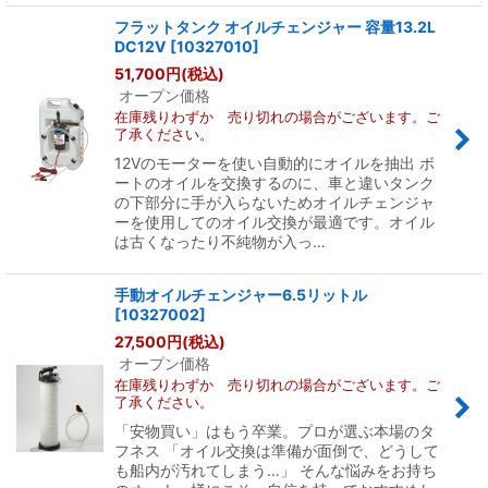
フラットタンク オイルチェンジャー 容量13.2L
DC12V
[
10327010
]
51,700
円
(税込)
オープン価格
在庫残りわずか 売り切れの場合がございます。ご
了承ください。
12Vのモーターを使い自動的にオイルを抽出 ボ
ートのオイルを交換するのに、車と違いタンク
の下部分に手が入らないためオイルチェンジャ
ーを使用してのオイル交換が最適です。オイル
は古くなったり不純物が入っ…
手動オイルチェンジャー6.5リットル
[
10327002
]
27,500
円
(税込)
オープン価格
在庫残りわずか 売り切れの場合がございます。ご
了承ください。
「安物買い」はもう卒業。プロが選ぶ本場のタ
フネス 「オイル交換は準備が面倒で、どうして
も船内が汚れてしまう…」 そんな悩みをお持ち