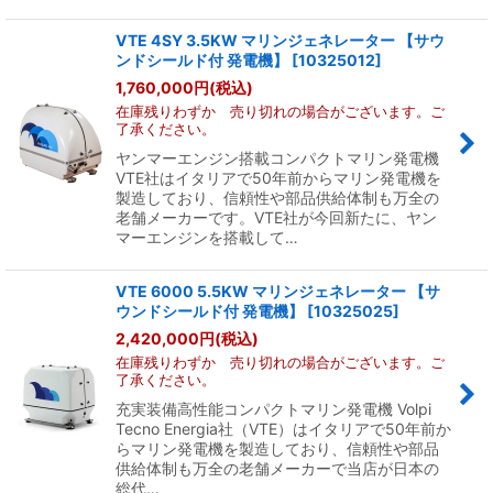
VTE 4SY 3.5KW マリンジェネレーター 【サウ
ンドシールド付 発電機】
[
10325012
]
1,760,000
円
(税込)
在庫残りわずか 売り切れの場合がございます。ご
了承ください。
ヤンマーエンジン搭載コンパクトマリン発電機
VTE社はイタリアで50年前からマリン発電機を
製造しており、信頼性や部品供給体制も万全の
老舗メーカーです。VTE社が今回新たに、ヤン
マーエンジンを搭載して…
VTE 6000 5.5KW マリンジェネレーター 【サ
ウンドシールド付 発電機】
[
10325025
]
2,420,000
円
(税込)
在庫残りわずか 売り切れの場合がございます。ご
了承ください。
充実装備高性能コンパクトマリン発電機 Volpi
Tecno Energia社（VTE）はイタリアで50年前か
らマリン発電機を製造しており、信頼性や部品
供給体制も万全の老舗メーカーで当店が日本の
総代…