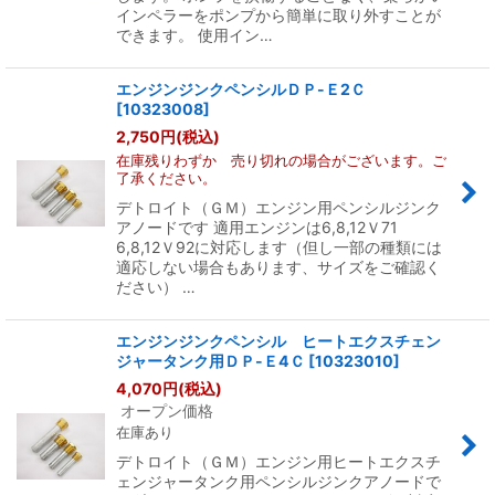
インペラーをポンプから簡単に取り外すことが
できます。 使用イン…
エンジンジンクペンシルＤＰ-Ｅ2Ｃ
[
10323008
]
2,750
円
(税込)
在庫残りわずか 売り切れの場合がございます。ご
了承ください。
デトロイト（ＧＭ）エンジン用ペンシルジンク
アノードです 適用エンジンは6,8,12Ｖ71
6,8,12Ｖ92に対応します（但し一部の種類には
適応しない場合もあります、サイズをご確認く
ださい） …
エンジンジンクペンシル ヒートエクスチェン
ジャータンク用ＤＰ-Ｅ4Ｃ
[
10323010
]
4,070
円
(税込)
オープン価格
在庫あり
デトロイト（ＧＭ）エンジン用ヒートエクスチ
ェンジャータンク用ペンシルジンクアノードで