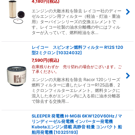
4,180
円
(税込)
エンジンの大敵水粒を除去 レイコー社のディー
ゼルエンジン用フィルター（軽油・灯油・重油
用）ターバインシリーズの交換エレメントで
す。レイコー社製の油水分離機の中にはフィル
ターが入っていて、燃料軽油を水…
レイコー スピンオン燃料フィルター R12S 120
型2ミクロン
[
10324032
]
7,590
円
(税込)
在庫残りわずか 売り切れの場合がございます。ご
了承ください。
エンジンの大敵水粒を除去 Racor 120シリーズ
燃料フィルターに適したレイコーR12S品番、2
ミクロンフィルターエレメント。燃料タンクに
混入した水がエンジン内に入る前に油水分離器
で除去する交換用…
SLEEPER 発電機 H-MG8i 6KW120V60Hz / マ
リンディーゼル発電機 インバーター発電機
Kubotaエンジン搭載 高静音 軽量 コンパクト 船
舶用発電機
[
10325193
]