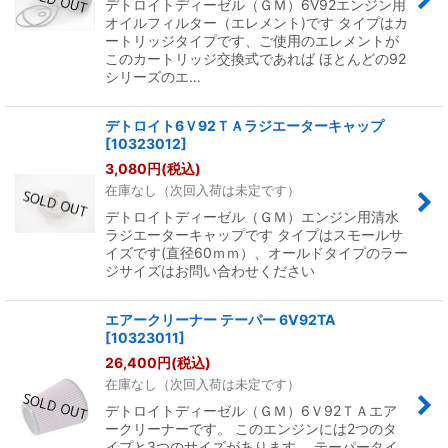
デトロイトディーゼル（ＧＭ）6V92エンジン用
オイルフィルター（エレメント)です タイプはカ
ートリッジタイプです、ご使用のエレメントが
このカートリッジ交換式であれば ほとんどの92
シリーズのエ…
デトロイト6Ｖ92ＴＡラジエーターキャップ
[
10323012
]
3,080
円
(税込)
在庫なし（次回入荷は未定です）
デトロイトディーゼル（ＧＭ）エンジン用清水
ラジエーターキャップです タイプはスモールサ
イズです(直径60ｍｍ）、オールドタイプのラー
ジサイズはお問い合わせください
エアークリーナー テーパー 6V92TA
[
10323011
]
26,400
円
(税込)
在庫なし（次回入荷は未定です）
デトロイトディーゼル（ＧＭ）6Ｖ92ＴＡエア
ークリーナーです。 このエンジンには2つのタ
イプと3つのサイズがあります。 テーパータイ