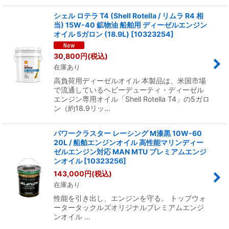
シェル ロテラ T4 (Shell Rotella / リムラ R4 相
当) 15W-40 鉱物油 船舶用 ディーゼルエンジン
オイル 5ガロン (18.9L)
[
10323254
]
30,800
円
(税込)
在庫あり
高負荷用ディーゼルオイル 本製品は、米国市場
で流通しているヘビーデューティ・ディーゼル
エンジン専用オイル「Shell Rotella T4」の5ガロ
ン（約18.9リッ…
パワークラスター レーシング M漆黒 10W-60
20L / 船舶エンジンオイル 高性能マリンディー
ゼルエンジン対応 MAN MTU プレミアムエンジ
ンオイル
[
10323256
]
143,000
円
(税込)
在庫あり
性能を引き出し、エンジンを守る。 トップウォ
ータータックルズオリジナルプレミアムエンジ
ンオイル …