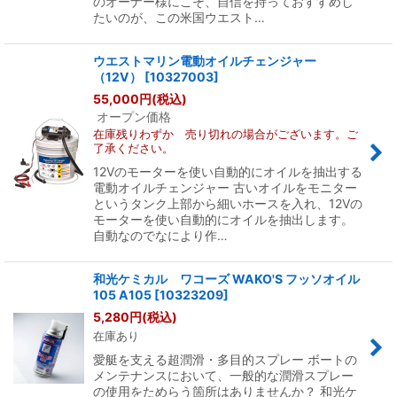
のオーナー様にこそ、自信を持っておすすめし
たいのが、この米国ウエスト…
ウエストマリン電動オイルチェンジャー
（12V）
[
10327003
]
55,000
円
(税込)
オープン価格
在庫残りわずか 売り切れの場合がございます。ご
了承ください。
12Vのモーターを使い自動的にオイルを抽出する
電動オイルチェンジャー 古いオイルをモニター
というタンク上部から細いホースを入れ、12Vの
モーターを使い自動的にオイルを抽出します。
自動なのでなにより作…
和光ケミカル ワコーズ WAKO'S フッソオイル
105 A105
[
10323209
]
5,280
円
(税込)
在庫あり
愛艇を支える超潤滑・多目的スプレー ボートの
メンテナンスにおいて、一般的な潤滑スプレー
の使用をためらう箇所はありませんか？ 和光ケ