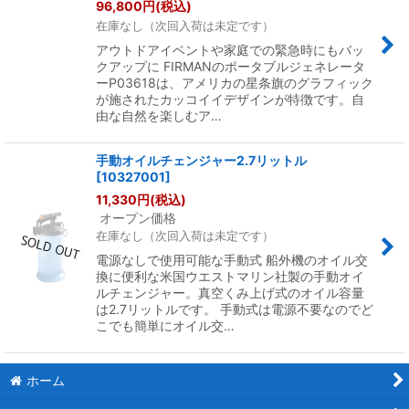
96,800
円
(税込)
在庫なし（次回入荷は未定です）
アウトドアイベントや家庭での緊急時にもバッ
クアップに FIRMANのポータブルジェネレータ
ーP03618は、アメリカの星条旗のグラフィック
が施されたカッコイイデザインが特徴です。自
由な自然を楽しむア…
手動オイルチェンジャー2.7リットル
[
10327001
]
11,330
円
(税込)
オープン価格
在庫なし（次回入荷は未定です）
電源なしで使用可能な手動式 船外機のオイル交
換に便利な米国ウエストマリン社製の手動オイ
ルチェンジャー。真空くみ上げ式のオイル容量
は2.7リットルです。 手動式は電源不要なのでど
こでも簡単にオイル交…
ホーム