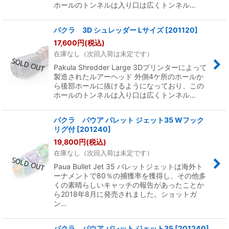
ホールのトンネルは入り口は広くトンネル…
パクラ 3D シュレッダー Lサイズ
[
201120
]
17,600
円
(税込)
在庫なし（次回入荷は未定です）
Pakula Shredder Large 3Dプリンターによって
製造されたルアーヘッド 外側4ケ所のホールか
ら後部ホールに抜けるようになっており、この
ホールのトンネルは入り口は広くトンネル…
パクラ パウア バレット ジェット35 Wフック
リグ付
[
201240
]
19,800
円
(税込)
在庫なし（次回入荷は未定です）
Paua Bullet Jet 35 バレットジェットは海外ト
ーナメントで80％の捕獲率を獲得し、その他多
くの素晴らしいキャッチの報告があったことか
ら2018年8月に発売されました。ショットガ
ン…
パクラ パウア バレット ジェット35
[
201240
]