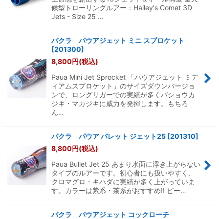
候型トローリングルアー：Hailey's Comet 3D
Jets - Size 25 …
パクラ パウアジェット ミニ スプロケット
[
201300
]
8,800
円
(税込)
Paua Mini Jet Sprocket 「パウアジェット ミデ
ィアムスプロケット」のサイズダウンバージョ
ンで、ロングリガーでの実績が多くバショウカ
ジキ・マカジキに威力を発揮します。もちろ
ん…
パクラ パウア バレット ジェット25
[
201310
]
8,800
円
(税込)
Paua Bullet Jet 25 あまり水面に浮き上がらない
タイプのルアーです。初心者にも扱いやすく、
クロマグロ・キハダに実績が多く上がっていま
す。カラーは紫系・茶系がおすすめ!! ピー…
パクラ パウアジェット コックローチ