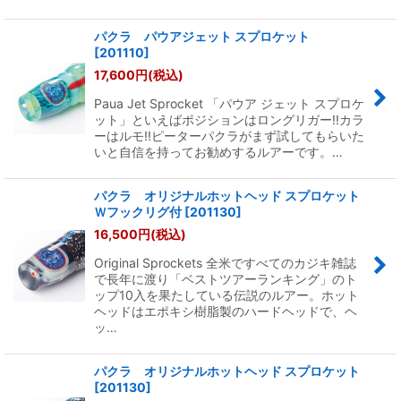
パクラ パウアジェット スプロケット
[
201110
]
17,600
円
(税込)
Paua Jet Sprocket 「パウア ジェット スプロケ
ット」といえばポジションはロングリガー!!カラ
ーはルモ!!ピーターパクラがまず試してもらいた
いと自信を持ってお勧めするルアーです。…
パクラ オリジナルホットヘッド スプロケット
Ｗフックリグ付
[
201130
]
16,500
円
(税込)
Original Sprockets 全米ですべてのカジキ雑誌
で長年に渡り「ベストツアーランキング」のト
ップ10入を果たしている伝説のルアー。ホット
ヘッドはエポキシ樹脂製のハードヘッドで、ヘ
ッ…
パクラ オリジナルホットヘッド スプロケット
[
201130
]