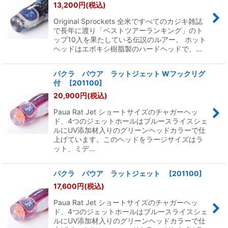
13,200
円
(税込)
Original Sprockets 全米ですべてのカジキ雑誌
で長年に渡り「ベストツアーランキング」のト
ップ10入を果たしている伝説のルアー。 ホット
ヘッドはエポキシ樹脂製のハードヘッドで、…
パクラ パウア ラットジェット Wフックリグ
付
[
201100
]
20,900
円
(税込)
Paua Rat Jet ショートサイズのチャガーヘッ
ド、4つのジェットホールはブルースライスシェ
ルにUV添加材入りのグリーンヘッドカラーで仕
上げています。このヘッドをラージサイズはラ
ット、ミデ…
パクラ パウア ラットジェット
[
201100
]
17,600
円
(税込)
Paua Rat Jet ショートサイズのチャガーヘッ
ド、4つのジェットホールはブルースライスシェ
ルにUV添加材入りのグリーンヘッドカラーで仕