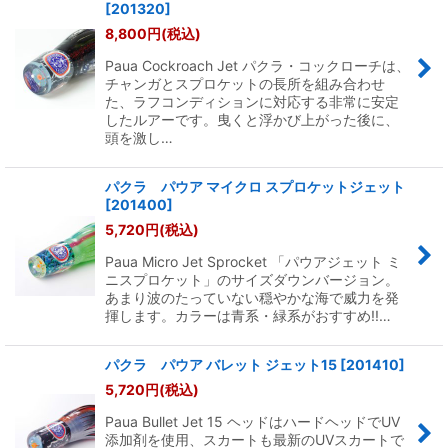
[
201320
]
8,800
円
(税込)
Paua Cockroach Jet パクラ・コックローチは、
チャンガとスプロケットの長所を組み合わせ
た、ラフコンディションに対応する非常に安定
したルアーです。曳くと浮かび上がった後に、
頭を激し…
パクラ パウア マイクロ スプロケットジェット
[
201400
]
5,720
円
(税込)
Paua Micro Jet Sprocket 「パウアジェット ミ
ニスプロケット」のサイズダウンバージョン。
あまり波のたっていない穏やかな海で威力を発
揮します。カラーは青系・緑系がおすすめ!!…
パクラ パウア バレット ジェット15
[
201410
]
5,720
円
(税込)
Paua Bullet Jet 15 ヘッドはハードヘッドでUV
添加剤を使用、スカートも最新のUVスカートで