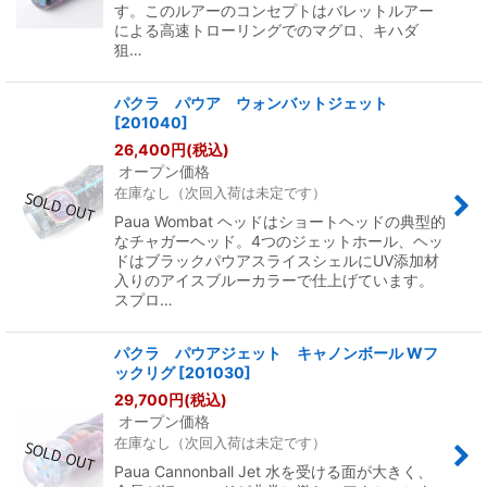
す。このルアーのコンセプトはバレットルアー
による高速トローリングでのマグロ、キハダ
狙…
パクラ パウア ウォンバットジェット
[
201040
]
26,400
円
(税込)
オープン価格
在庫なし（次回入荷は未定です）
Paua Wombat ヘッドはショートヘッドの典型的
なチャガーヘッド。4つのジェットホール、ヘッ
ドはブラックパウアスライスシェルにUV添加材
入りのアイスブルーカラーで仕上げています。
スプロ…
パクラ パウアジェット キャノンボール Wフ
ックリグ
[
201030
]
29,700
円
(税込)
オープン価格
在庫なし（次回入荷は未定です）
Paua Cannonball Jet 水を受ける面が大きく、