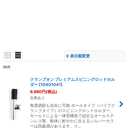
表示順変更
閉じる
56
件
サブカテゴリ
:
クランプオン プレミアムスピニングロッドホル
ダー
[
10401041
]
表示数
:
9,680
円
(税込)
在庫あり
並び順
:
角度調節も自在に可能 ポールタイプ（パイプク
ランプタイプ）のスピニングロッドホルダー。
モールドによる一体型構造で頑丈なオールステ
絞り込む
ンレス製、船体に鮮やかに生えるシルバーカラ
ーは高級感があります。ス…