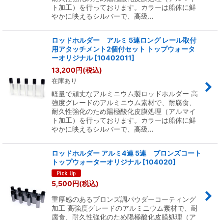
ト加工）を行っております。カラーは船体に鮮
やかに映えるシルバーで、高級…
ロッドホルダー アルミ 5連ロング レール取付
用アタッチメント2個付セット トップウォータ
ーオリジナル
[
10402011
]
13,200
円
(税込)
在庫あり
軽量で頑丈なアルミニウム製ロッドホルダー 高
強度グレードのアルミニウム素材で、耐腐食、
耐久性強化のため陽極酸化皮膜処理（アルマイ
ト加工）を行っております。カラーは船体に鮮
やかに映えるシルバーで、高級…
ロッドホルダー アルミ4連 5連 ブロンズコート
トップウォーターオリジナル
[
104020
]
5,500
円
(税込)
重厚感のあるブロンズ調パウダーコーティング
加工 高強度グレードのアルミニウム素材で、耐
腐食、耐久性強化のため陽極酸化皮膜処理（ア