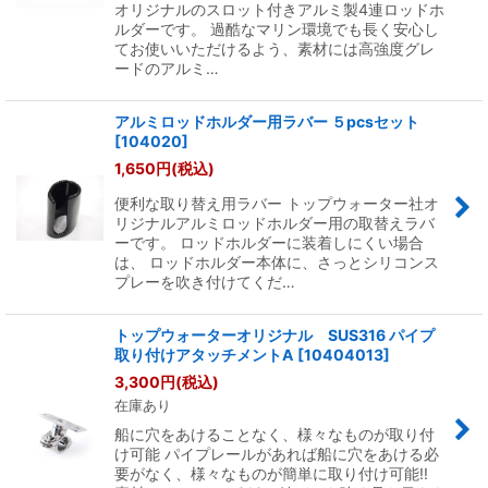
オリジナルのスロット付きアルミ製4連ロッドホ
ルダーです。 過酷なマリン環境でも長く安心し
てお使いいただけるよう、素材には高強度グレ
ードのアルミ…
アルミロッドホルダー用ラバー ５pcsセット
[
104020
]
1,650
円
(税込)
便利な取り替え用ラバー トップウォーター社オ
リジナルアルミロッドホルダー用の取替えラバ
ーです。 ロッドホルダーに装着しにくい場合
は、 ロッドホルダー本体に、さっとシリコンス
プレーを吹き付けてくだ…
トップウォーターオリジナル SUS316 パイプ
取り付けアタッチメントA
[
10404013
]
3,300
円
(税込)
在庫あり
船に穴をあけることなく、様々なものが取り付
け可能 パイプレールがあれば船に穴をあける必
要がなく、様々なものが簡単に取り付け可能!!