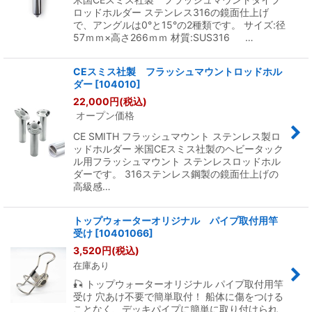
ロッドホルダー ステンレス316の鏡面仕上げ
で、アングルは0°と15°の2種類です。 サイズ:径
57ｍｍ×高さ266ｍｍ 材質:SUS316 …
CEスミス社製 フラッシュマウントロッドホル
ダー
[
104010
]
22,000
円
(税込)
オープン価格
CE SMITH フラッシュマウント ステンレス製ロ
ッドホルダー 米国CEスミス社製のヘビータック
ル用フラッシュマウント ステンレスロッドホル
ダーです。 316ステンレス鋼製の鏡面仕上げの
高級感…
トップウォーターオリジナル パイプ取付用竿
受け
[
10401066
]
3,520
円
(税込)
在庫あり
🎣 トップウォーターオリジナル パイプ取付用竿
受け 穴あけ不要で簡単取付！ 船体に傷をつける
ことなく、デッキパイプに簡単に取り付けられ