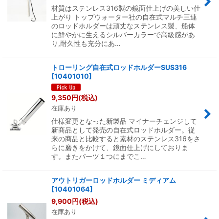
材質はステンレス316製の鏡面仕上げの美しい仕
上がり トップウォーター社の自在式マルチ三連
のロッドホルダーは頑丈なステンレス製、船体
に鮮やかに生えるシルバーカラーで高級感があ
り,耐久性も充分にあ…
トローリング自在式ロッドホルダーSUS316
[
10401010
]
9,350
円
(税込)
在庫あり
仕様変更となった新製品 マイナーチェンジして
新商品として発売の自在式ロッドホルダー。従
来の商品と比較すると素材のステンレス316をさ
らに磨きをかけて、鏡面仕上げにしておりま
す。またパーツ１つにまでこ…
アウトリガーロッドホルダー ミディアム
[
10401064
]
9,900
円
(税込)
在庫あり