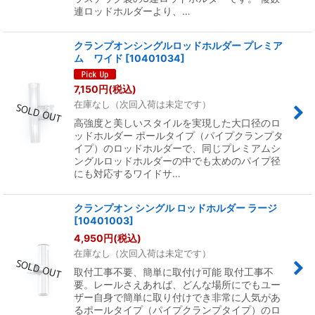
連ロッドホルダーより、…
クランプオンシングルロッドホルダー プレミア
ム ワイド
[
10401034
]
7,150
円
(税込)
在庫なし（次回入荷は未定です）
高強度と美しいスタイルを実現した大口径のロ
ッドホルダー ポールタイプ（パイプクランプタ
イプ）のロッドホルダーで、同じプレミアムシ
ングルロッドホルダーの中でも太めのパイプ径
にも対応するワイドサ…
クランプオン シングル ロッドホルダー ラージ
[
10401003
]
4,950
円
(税込)
在庫なし（次回入荷は未定です）
取付工事不要、簡単に取付け可能 取付工事不
要。レールさえあれば、どんな場所にでもユー
ザー自身で簡単に取り付けでき非常に人気があ
るポールタイプ（パイプクランプタイプ）のロ