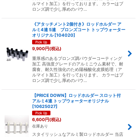
ルマイト加工）を行っております。 カラーはブ
ロンズ調で少し厚めのパウ…
《アタッチメント2個付き》ロッドホルダー ア
ルミ4連 5連 ブロンズコート トップウォーター
オリジナル
[
104020
]
9,900
円
(税込)
重厚感のあるブロンズ調パウダーコーティング
加工 高強度グレードのアルミニウム素材で、耐
腐食、耐久性強化のため陽極酸化皮膜処理（ア
ルマイト加工）を行っております。 カラーはブ
ロンズ調で少し厚めのパウ…
【PRICE DOWN】ロッドホルダー スロット付
アルミ4連 トップウォーターオリジナル
[
10625027
]
6,600
円
(税込)
在庫あり
スタイリッシュなアルミ製ロッドホルダー 当店