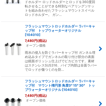
ドホルダー ロッドホルダーとロッドを360度回
転させることができる特別なベアリングソケッ
トを組み合わせたフラッシュマウントスイベル
ロッドホルダー。 ガン…
フラッシュマウントロッドホルダー ラバーキャ
ップ付 トップウォーターオリジナル
[
104010
]
7,480
円
(税込)
オープン価格
雨水の侵入を防ぐラバーキャップ付 ガンネル埋
め込みタイプでガンネルの取り付け部分の表面
は鏡面ポリッシュ仕上げでピカピカです。素材
はステンレスSUS316、パイプ内部は全面ラバー
でロッドが傷つくのを防…
フラッシュマウントロッドホルダー ラバーキャ
ップ付 マウント楕円形 角度0° 15° 30° トッ
プウォーターオリジナル
[
104010
]
7,480
円
(税込)
オープン価格