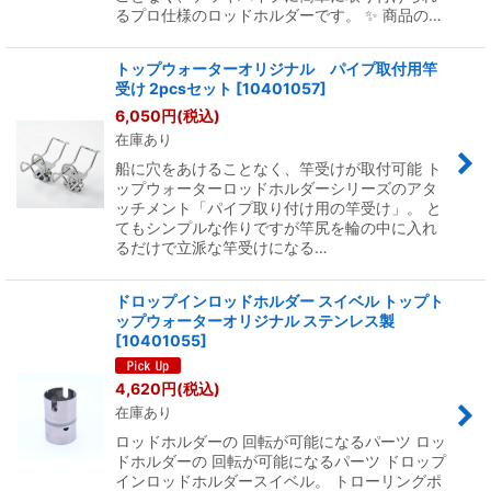
るプロ仕様のロッドホルダーです。 ✨ 商品の…
トップウォーターオリジナル パイプ取付用竿
受け 2pcsセット
[
10401057
]
6,050
円
(税込)
在庫あり
船に穴をあけることなく、竿受けが取付可能 ト
ップウォーターロッドホルダーシリーズのアタ
ッチメント「パイプ取り付け用の竿受け」。 と
てもシンプルな作りですが竿尻を輪の中に入れ
るだけで立派な竿受けになる…
ドロップインロッドホルダー スイベル トップト
ップウォーターオリジナル ステンレス製
[
10401055
]
4,620
円
(税込)
在庫あり
ロッドホルダーの 回転が可能になるパーツ ロッ
ドホルダーの 回転が可能になるパーツ ドロップ
インロッドホルダースイベル。 トローリングポ