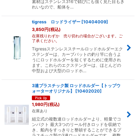
素材はステンレス316で錆びにも強く見た目もき
れいなので、船体を…
tigress ロッドライザー
[
10404009
]
3,850
円
(税込)
在庫残りわずか 売り切れの場合がございます。ご
了承ください。
Tigressステンレススチールロッドホルダーエク
ステンダーは、カーブバットの釣り竿に合うよ
うにロッドホルダーを短くするために使用され
ます。これらのエクステンダーは、ほとんどの
中型および大型のロッドホ…
3連プラスチック製 ロッドホルダー【トップウ
ォーターオリジナル】
[
10402020
]
1,980
円
(税込)
在庫あり
組立式の複数連ロッドホルダーより、軽量でコ
ンパクト 最大3つのリール付きロッドを収納で
き、船内をすっきりと整頓することができるプ
ラスチック製の3連ロッドホルダーです。 複数