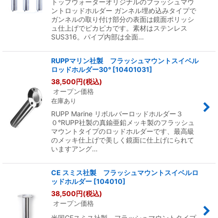
トップウォーターオリジナルのフラッシュマウ
ントロッドホルダー ガンネル埋め込みタイプで
ガンネルの取り付け部分の表面は鏡面ポリッシ
ュ仕上げでピカピカです。素材はステンレス
SUS316。パイプ内部は全面…
RUPPマリン社製 フラッシュマウントスイベル
ロッドホルダー30°
[
10401031
]
38,500
円
(税込)
オープン価格
在庫あり
RUPP Marine リボルバーロッドホルダー３
０°RUPP社製の真鍮亜鉛メッキ製のフラッシュ
マウントタイプのロッドホルダーです、最高級
のメッキ仕上げで美しく鏡面に仕上げにられて
いますアング…
CE スミス社製 フラッシュマウントスイベルロ
ッドホルダー
[
104010
]
38,500
円
(税込)
オープン価格
米国CEスミス社製 フラッシュマウントタイプ