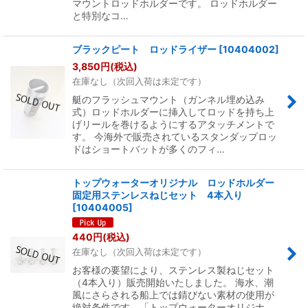
マウントロッドホルダーです。 ロッドホルダー
と特別なコ…
ブラックピート ロッドライザー
[
10404002
]
3,850
円
(税込)
在庫なし（次回入荷は未定です）
艇のフラッシュマウント（ガンネル埋め込み
式）ロッドホルダーに挿入してロッドを持ち上
げリールを巻けるようにするアタッチメントで
す。 今海外で販売されているスタンダップロッ
ドはショートバットが多くのフィ…
トップウォーターオリジナル ロッドホルダー
固定用ステンレスねじセット 4本入り
[
10404005
]
440
円
(税込)
在庫なし（次回入荷は未定です）
お客様の要望により、ステンレス製ねじセット
（4本入り）販売開始いたしました。 海水、潮
風にさらされる船上では錆びない素材の使用が
絶対条件です。「トップウォーターオリジナ