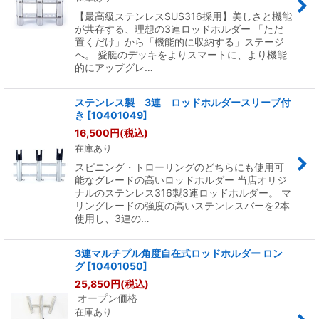
【最高級ステンレスSUS316採用】美しさと機能
が共存する、理想の3連ロッドホルダー 「ただ
置くだけ」から「機能的に収納する」ステージ
へ。 愛艇のデッキをよりスマートに、より機能
的にアップグレ…
ステンレス製 3連 ロッドホルダースリーブ付
き
[
10401049
]
16,500
円
(税込)
在庫あり
スピニング・トローリングのどちらにも使用可
能なグレードの高いロッドホルダー 当店オリジ
ナルのステンレス316製3連ロッドホルダー。 マ
リングレードの強度の高いステンレスバーを2本
使用し、3連の…
3連マルチプル角度自在式ロッドホルダー ロン
グ
[
10401050
]
25,850
円
(税込)
オープン価格
在庫あり