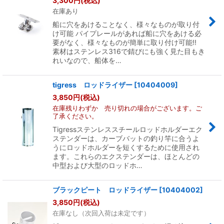
3,300
円
(税込)
在庫あり
絞り込む
船に穴をあけることなく、様々なものが取り付
け可能 パイプレールがあれば船に穴をあける必
要がなく、様々なものが簡単に取り付け可能!!
素材はステンレス316で錆びにも強く見た目もき
れいなので、船体を…
tigress ロッドライザー
[
10404009
]
3,850
円
(税込)
在庫残りわずか 売り切れの場合がございます。ご
了承ください。
Tigressステンレススチールロッドホルダーエク
ステンダーは、カーブバットの釣り竿に合うよ
うにロッドホルダーを短くするために使用され
ます。これらのエクステンダーは、ほとんどの
中型および大型のロッドホ…
ブラックピート ロッドライザー
[
10404002
]
3,850
円
(税込)
在庫なし（次回入荷は未定です）