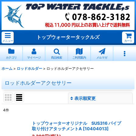
トップウォータータックルズ
メニュー
カート
カテゴリ
マイページ
商品検索
ご利用案内
メルマガ
ホーム
>
ロッドホルダー
>
ロッドホルダーアクセサリー
ロッドホルダーアクセサリー
表示順変更
閉じる
4
件
表示数
:
トップウォーターオリジナル SUS316 パイプ
取り付けアタッチメントA
[
10404013
]
並び順
: