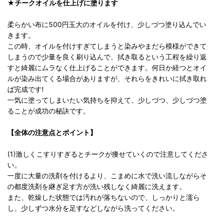
★チークオイルを仕上げに塗ります
柔らかい布に500円玉大のオイルを付け、少しづつ塗り込んでい
きます。
この時、オイルを付けすぎてしまうと染みやまだら模様ができて
しまうので少量を良く刷り込んで、拭き取るという工程を繰り返
すと綺麗にムラなく仕上げることができます。何日か経つとオイ
ルが染み出てくる場合がありますが、それらをきれいに拭き取れ
ば完成です!
一気に塗ってしまいたい気持ちを抑えて、少しづつ、少しづつ塗
ることが成功の秘訣です。
【全体の注意点とポイント】
(1)激しくこすりすぎるとチークが痩せていくので注意してくださ
い。
一度に大量の洗剤を付けるより、こまめに水で洗い流しながらそ
の都度洗剤を継ぎ足す方が洗い残しなく綺麗に洗えます。
また、乾燥した状態では汚れが落ちないので、しっかりと濡ら
し、少しずつ水分を足すなどしながら洗ってください。