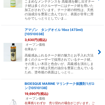
こまめなメンテナンスを 高級感を醸し出すチー
ク材は多くのクルーザーにはチーク材を用いた
加工がされています。チーク材の特性は、天然
の油成分を豊富に含んでおり、表面が非常に滑
らかでしっとりとしていま…
アマゾン タングオイル 16oz (473ml)
[
10510038
]
3,630
円
(税込)
オープン価格
在庫あり
高級感あふれるチーク材の魅力とお手入れ方法
多くのクルーザーで採用されているチーク材。
その美しい木目と色合いが、高級感を演出しま
す。チーク材は天然の油分を豊富に含んでいる
ため、塗布後の表面はしっとり…
BIOESQUE MARINE マリンチーク保護剤 1ガロ
ン
[
10510138
]
19,690
円
(税込)
オープン価格
在庫残りわずか 売り切れの場合がございます。ご