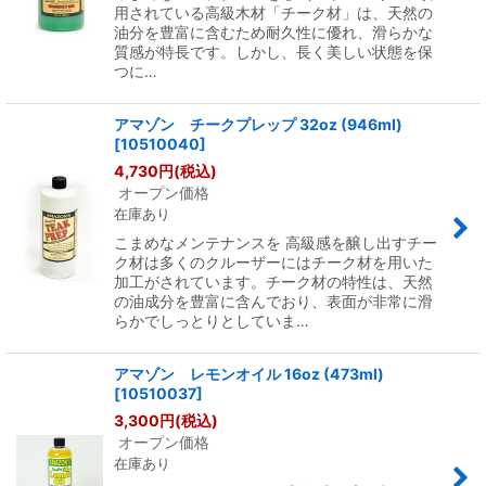
用されている高級木材「チーク材」は、天然の
油分を豊富に含むため耐久性に優れ、滑らかな
質感が特長です。しかし、長く美しい状態を保
つに…
アマゾン チークプレップ 32oz (946ml)
[
10510040
]
4,730
円
(税込)
オープン価格
在庫あり
こまめなメンテナンスを 高級感を醸し出すチー
ク材は多くのクルーザーにはチーク材を用いた
加工がされています。チーク材の特性は、天然
の油成分を豊富に含んでおり、表面が非常に滑
らかでしっとりとしていま…
アマゾン レモンオイル 16oz (473ml)
[
10510037
]
3,300
円
(税込)
オープン価格
在庫あり