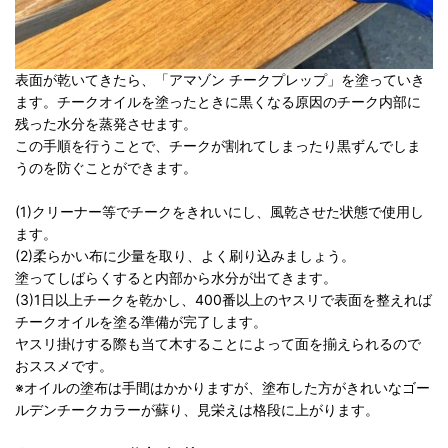
表面が乾いてきたら、「アマゾン チークプレップ」を塗っていき
ます。チークオイルを塗ったときに黒くなる原因のチーク内部に
残った水分を蒸発させます。
この手順を行うことで、チークが割れてしまったり黒ずんでしま
うのを防ぐことができます。
(1)クリーナー等でチークをきれいにし、風乾させた状態で使用し
ます。
(2)柔らかい布に少量を取り、よく刷り込みましょう。
塗ってしばらくすると内部から水分が出てきます。
(3)1日以上チークを乾かし、400番以上のヤスリで表面を整えれば
チークオイルを塗る準備が完了します。
ヤスリ掛けする際も当て木することによって面を揃えられるので
おススメです。
※オイルの塗布は手間はかかりますが、塗布した方がきれいなゴー
ルデンチークカラーが蘇り、見栄えは格段に上がります。