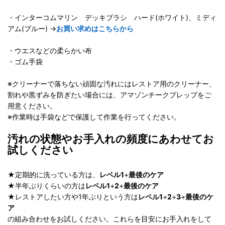
・インターコムマリン デッキブラシ ハード(ホワイト)、ミディ
アム(ブルー) →
お買い求めはこちらから
・ウエスなどの柔らかい布
・ゴム手袋
※クリーナーで落ちない頑固な汚れにはレストア用のクリーナー、
割れや黒ずみを防ぎたい場合には、アマゾンチークプレップをご
用意ください。
※作業時は手袋などで保護して作業を行ってください。
汚れの状態やお手入れの頻度にあわせてお
試しください
★定期的に洗っている方は、
レベル1
+
最後のケア
★半年ぶりくらいの方は
レベル1
+
2
+
最後のケア
★レストアしたい方や1年ぶりという方は
レベル1
+
2
+
3
+
最後のケ
ア
の組み合わせをお試しください。これらを目安にお手入れをして