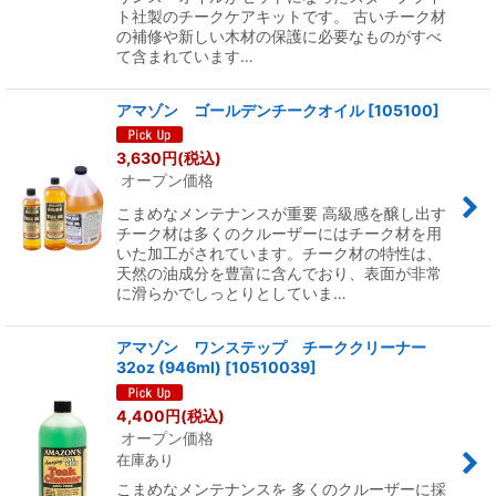
ト社製のチークケアキットです。 古いチーク材
の補修や新しい木材の保護に必要なものがすべ
て含まれています…
アマゾン ゴールデンチークオイル
[
105100
]
3,630
円
(税込)
オープン価格
こまめなメンテナンスが重要 高級感を醸し出す
チーク材は多くのクルーザーにはチーク材を用
いた加工がされています。チーク材の特性は、
天然の油成分を豊富に含んでおり、表面が非常
に滑らかでしっとりとしていま…
アマゾン ワンステップ チーククリーナー
32oz (946ml)
[
10510039
]
4,400
円
(税込)
オープン価格
在庫あり
こまめなメンテナンスを 多くのクルーザーに採