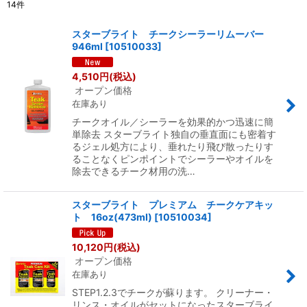
14
件
表示数
:
スターブライト チークシーラーリムーバー
946ml
[
10510033
]
並び順
:
4,510
円
(税込)
オープン価格
絞り込む
在庫あり
チークオイル／シーラーを効果的かつ迅速に簡
単除去 スターブライト独自の垂直面にも密着す
るジェル処方により、垂れたり飛び散ったりす
ることなくピンポイントでシーラーやオイルを
除去できるチーク材用の洗…
スターブライト プレミアム チークケアキッ
ト 16oz(473ml)
[
10510034
]
10,120
円
(税込)
オープン価格
在庫あり
STEP1.2.3でチークが蘇ります。 クリーナー・
リンス・オイルがセットになったスターブライ