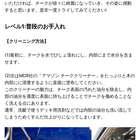
いただければ、チークが徐々に綺麗になっていき、その姿に感動
すると思います。是非一度トライしてみてください!
レベル1:普段のお手入れ
【クリーニング方法】
(1)最初に、チークを水でびしょ濡れにし、内部にまで水分を含ま
せます。
(2)次はMDR社の「アマゾン チーククリーナー」をたっぷりと木の
内部にに浸透するように直接に塗布してください。
このクリーナーの魅力は、チーク表面の汚れた油分を除去し、内
部の油分を適度に表面に持ち上げることでチークを傷めることな
く洗える点にあります。
通常、洗艇で使うデッキ用洗剤などでは内部の油分も洗い流して
しまうためくすんだ仕上がりになってしまいます。