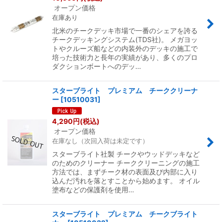
オープン価格
在庫あり
北米のチークデッキ市場で一番のシェアを誇る
チークデッキングシステム(TDS社)。 メガヨッ
トやクルーズ船などの内装外のデッキの施工で
培った技術力と長年の実績があり、多くのプロ
ダクションボートへのデッ…
スターブライト プレミアム チーククリーナ
ー
[
10510031
]
4,290
円
(税込)
オープン価格
在庫なし（次回入荷は未定です）
スターブライト社製 チークやウッドデッキなど
のためのクリーナー チーククリーニングの施工
方法では、まずチーク材の表面及び内部に入り
込んだ汚れを落とすことから始めます。 オイル
塗布などの保護剤を使用…
スターブライト プレミアム チークブライト