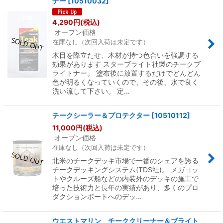
ナー
[
10510032
]
4,290
円
(税込)
オープン価格
在庫なし（次回入荷は未定です）
木目を際立たせ、木材が持つ色合いを強調する
効果があります スターブライト社製のチークブ
ライトナー。 塗布後に放置するだけでどんどん
色が明るくなっていくので、その後、水で良く
洗い流して下さい。 定…
チークシーラー＆プロテクター
[
10510112
]
11,000
円
(税込)
オープン価格
在庫なし（次回入荷は未定です）
北米のチークデッキ市場で一番のシェアを誇る
チークデッキングシステム(TDS社)。 メガヨッ
トやクルーズ船などの内装外のデッキの施工で
培った技術力と長年の実績があり、多くのプロ
ダクションボートへのデッ…
ウエストマリン チーククリーナー＆ブライト