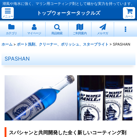
潮風や海水に強く、マリン用コーティング剤として確かな実力を持っています。
トップウォータータックルズ
メニュー
カート
カテゴリ
マイページ
商品検索
ご利用案内
メルマガ
ホーム
>
ボート洗剤、クリーナー、ポリッシュ、スターブライト
>
SPASHAN
SPASHAN
スパシャンと共同開発した全く新しいコーティング剤