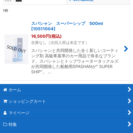
1
件
表示数
:
スパシャン スーパーシップ 500ml
[
10511004
]
並び順
:
16,500
円
(税込)
在庫なし（次回入荷は未定です）
絞り込む
スパシャンと共同開発した全く新しいコーティ
ング剤 高級車基準のカー用品で有名なブラン
ド、スパシャンとトップウォータータックルズ
が共同開発した船舶用SPASHANが" SUPER
SHIP"。 …
ホーム
ショッピングカート
マイページ
特集