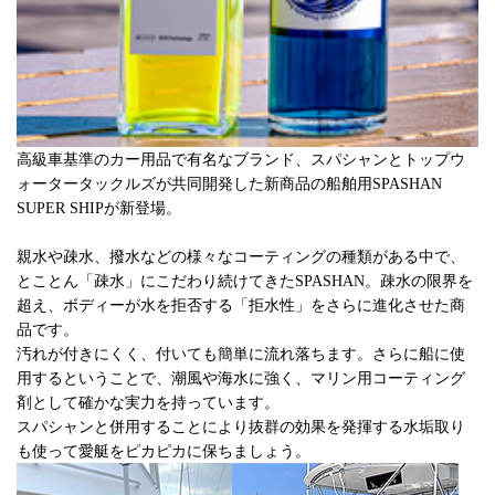
高級車基準のカー用品で有名なブランド、スパシャンとトップウ
ォータータックルズが共同開発した新商品の船舶用SPASHAN
SUPER SHIPが新登場。
親水や疎水、撥水などの様々なコーティングの種類がある中で、
とことん「疎水」にこだわり続けてきたSPASHAN。疎水の限界を
超え、ボディーが水を拒否する「拒水性」をさらに進化させた商
品です。
汚れが付きにくく、付いても簡単に流れ落ちます。さらに船に使
用するということで、潮風や海水に強く、マリン用コーティング
剤として確かな実力を持っています。
スパシャンと併用することにより抜群の効果を発揮する水垢取り
も使って愛艇をピカピカに保ちましょう。