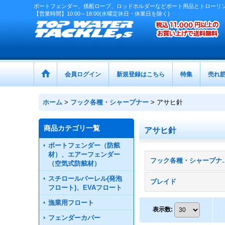
ボートフェンダー、係船ロープ、ロッドホルダーなどボート用品とトローリ
【営業時間】10:00～18:00(水曜定休日・休業日を除く)
会員ログイン
新規登録はこちら
特集
売れ
ホーム
>
フック各種・シャープナー
>
アサヒ針
商品カテゴリ一覧
アサヒ針
ボートフェンダー（防舷
材）、エアーフェンダー
フック各種・シャ
（空気式防舷材）
スチロールバーレル(発泡
ブレイド
フロート)、EVAフロート
漁業用フロート
表示数
:
フェンダーカバー