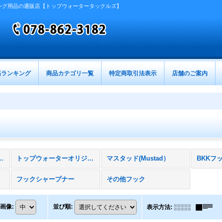
ング用品の通販店【トップウォータータックルズ】
筋ランキング
商品カテゴリ一覧
特定商取引法表示
店舗のご案内
ープナー (全商品)
トップウォーターオリジナル
マスタッド(Mustad）
BKKフ
フックシャープナー
その他フック
画像
:
並び順
:
表示方法
: