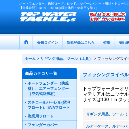
ボートフェンダー、係船ロープ、ロッドホルダーなどボート用品とトローリ
【営業時間】10:00～18:00(水曜定休日・休業日を除く)
会員ログイン
新規登録はこちら
特集
売れ
ホーム
>
リギング用品、ツール（工具）
>
フィッシングスイ
商品カテゴリ一覧
フィッシングスイベル
ボートフェンダー（防舷
トップウォーターオリ
材）、エアーフェンダー
（空気式防舷材）
マテリアルはニッケル
サイズは130ｌｂタッ
スチロールバーレル(発泡
フロート)、EVAフロート
リギング用品、ツ
漁業用フロート
フェンダーカバー
ルアーケー