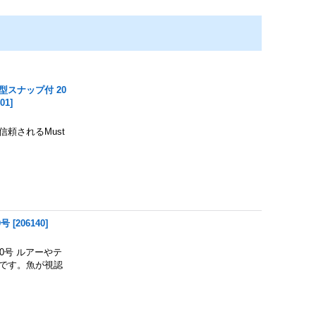
型スナップ付 20
401
]
頼されるMust
0号
[
206140
]
0号 ルアーやテ
です。魚が視認