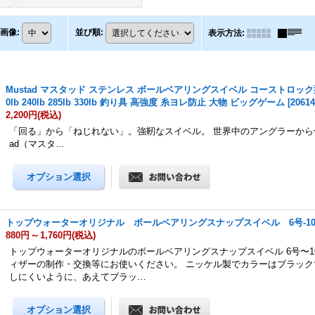
画像
:
並び順
:
表示方法
:
Mustad マスタッド ステンレス ボールベアリングスイベル コーストロック
0lb 240lb 285lb 330lb 釣り具 高強度 糸ヨレ防止 大物 ビッグゲーム
[
2061
2,200円
(税込)
「回る」から「ねじれない」。強靭なスイベル。 世界中のアングラーから信
ad（マスタ…
トップウォーターオリジナル ボールベアリングスナップスイベル 6号-1
880円
～
1,760円
(税込)
トップウォーターオリジナルのボールベアリングスナップスイベル 6号〜1
ィザーの制作・交換等にお使いください。 ニッケル製でカラーはブラック
しにくいように、あえてブラッ…