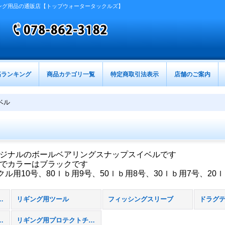
ング用品の通販店【トップウォータータックルズ】
筋ランキング
商品カテゴリ一覧
特定商取引法表示
店舗のご案内
ベル
ジナルのボールベアリングスナップスイベルです
でカラーはブラックです
クル用10号、80ｌｂ用9号、50ｌｂ用8号、30ｌｂ用7号、2
ール（工具） (全商品)
リギング用ツール
フィッシングスリーブ
ス、ルアーバッグ
リギング用プロテクトチューブ