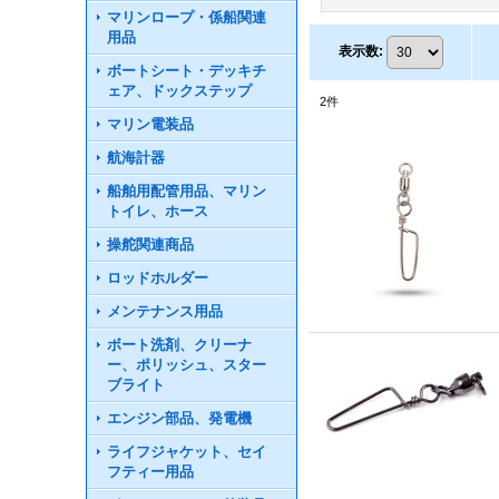
マリンロープ・係船関連
用品
表示数
:
ボートシート・デッキチ
ェア、ドックステップ
2
件
マリン電装品
航海計器
船舶用配管用品、マリン
トイレ、ホース
操舵関連商品
ロッドホルダー
メンテナンス用品
ボート洗剤、クリーナ
ー、ポリッシュ、スター
ブライト
エンジン部品、発電機
ライフジャケット、セイ
フティー用品