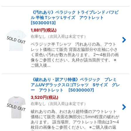
《汚れあり》ペラジック トライブレンド バフビ
ル 半袖 Tシャツ Lサイズ アウトレット
[
50300013
]
1,881
円
(税込)
在庫なし（次回入荷は未定です）
ペラジック半 Tシャツ 汚れありの為、アウト
レット価格にて販売 背面左脇部分や左袖に小さ
く茶色い汚れが数カ所あります。 2〜4枚目の画
像をご参照ください。丸枠が該当箇所です。 ※
ご購入後…
《破れあり・訳アリ特価》ペラジック プレミ
アムUVデラックスロゴTシャツ Sサイズ グレ
ー アウトレット
[
50300007
]
3,520
円
(税込)
在庫なし（次回入荷は未定です）
破れありの為、わけあり超特価のアウトレット
価格にて販売 表面右胸部分に5mm程度の破れが
あります。 該当場所、アウトレット理由は3〜4
枚目の画像をご参照ください。 ※ご購入後の返