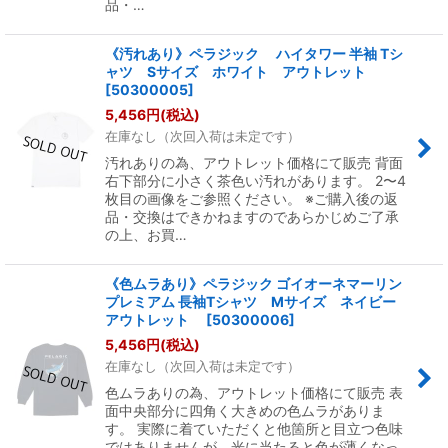
品・…
《汚れあり》ペラジック ハイタワー 半袖 Tシ
ャツ Sサイズ ホワイト アウトレット
[
50300005
]
5,456
円
(税込)
在庫なし（次回入荷は未定です）
汚れありの為、アウトレット価格にて販売 背面
右下部分に小さく茶色い汚れがあります。 2〜4
枚目の画像をご参照ください。 ※ご購入後の返
品・交換はできかねますのであらかじめご了承
の上、お買…
《色ムラあり》ペラジック ゴイオーネマーリン
プレミアム 長袖Tシャツ Mサイズ ネイビー
アウトレット
[
50300006
]
5,456
円
(税込)
在庫なし（次回入荷は未定です）
色ムラありの為、アウトレット価格にて販売 表
面中央部分に四角く大きめの色ムラがありま
す。 実際に着ていただくと他箇所と目立つ色味
ではありませんが、光に当たると色が薄くなっ