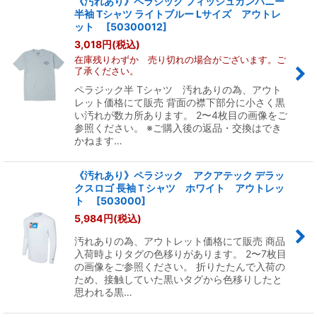
《汚れあり》ペラジック フィッシュカンパニー
半袖 Tシャツ ライトブルー Lサイズ アウトレ
ット
[
50300012
]
3,018
円
(税込)
在庫残りわずか 売り切れの場合がございます。ご
了承ください。
ペラジック半 Tシャツ 汚れありの為、アウト
レット価格にて販売 背面の襟下部分に小さく黒
い汚れが数カ所あります。 2〜4枚目の画像をご
参照ください。 ※ご購入後の返品・交換はでき
かねます…
《汚れあり》ペラジック アクアテック デラッ
クスロゴ 長袖Ｔシャツ ホワイト アウトレッ
ト
[
503000
]
5,984
円
(税込)
汚れありの為、アウトレット価格にて販売 商品
入荷時よりタグの色移りがあります。 2〜7枚目
の画像をご参照ください。 折りたたんで入荷の
ため、接触していた黒いタグから色移りしたと
思われる黒…