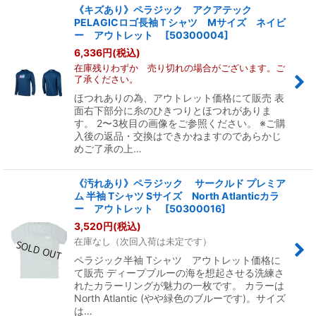
《キズあり》ペラジック アクアテック
PELAGICロゴ長袖Ｔシャツ Mサイズ ネイビ
ー アウトレット
[
50300004
]
6,336
円
(税込)
在庫残りわずか 売り切れの場合がございます。ご
了承ください。
ほつれありの為、アウトレット価格にて販売 表
面右下部分に糸のひきつりとほつれがありま
す。 2〜3枚目の画像をご参照ください。 ※ご購
入後の返品・交換はできかねますのであらかじ
めご了承の上…
《汚れあり》ペラジック サークルド プレミア
ム 半袖 Tシャツ Sサイズ North Atlanticカラ
ー アウトレット
[
50300016
]
3,520
円
(税込)
在庫なし（次回入荷は未定です）
ペラジック半袖 Tシャツ アウトレット価格に
て販売 ディープブルーの海を想起させる洗練さ
れたカラーリングが魅力の一枚です。 カラーは
North Atlantic (やや緑色のブルーです)。サイズ
は…