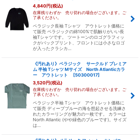
4,840
円
(税込)
在庫残りわずか 売り切れの場合がございます。ご
絞り込む
了承ください。
ペラジック長袖 Tシャツ アウトレット価格に
て販売 ペラジックの綿100%で肌触りがいい長
袖Tシャツです。 ツートーンのロゴグラフィッ
クがバックプリント、フロントには小さなロゴ
が入ったクラシカ…
《汚れあり》ペラジック サークルド プレミア
ム 半袖 Tシャツ Mサイズ North Atlanticカラ
ー アウトレット
[
50300017
]
3,520
円
(税込)
在庫残りわずか 売り切れの場合がございます。ご
了承ください。
ペラジック半袖 Tシャツ アウトレット価格に
て販売 ディープブルーの海を想起させる洗練さ
れたカラーリングが魅力の一枚です。 カラーは
North Atlantic (やや緑色のブルーです)。サイズ
は…