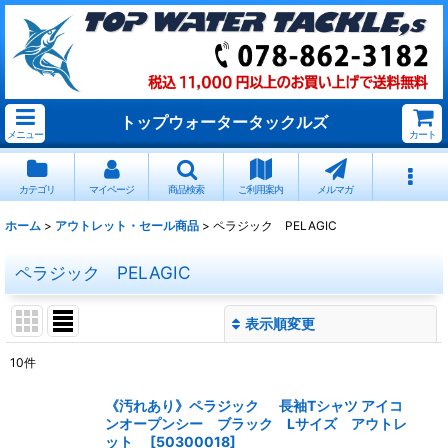
トップウォータータックルズ
メニュー
カート
カテゴリ
マイページ
商品検索
ご利用案内
メルマガ
ホーム
>
アウトレット・セール商品
>
ペラジック PELAGIC
ペラジック PELAGIC
表示順変更
閉じる
10
件
表示数
:
《汚れあり》ペラジック 長袖Tシャツ アイコ
ンオープンシー ブラック Lサイズ アウトレ
並び順
:
ット
[
50300018
]