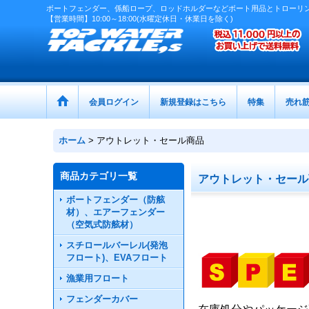
ボートフェンダー、係船ロープ、ロッドホルダーなどボート用品とトローリ
【営業時間】10:00～18:00(水曜定休日・休業日を除く)
会員ログイン
新規登録はこちら
特集
売れ
ホーム
>
アウトレット・セール商品
商品カテゴリ一覧
アウトレット・セール
ボートフェンダー（防舷
材）、エアーフェンダー
（空気式防舷材）
スチロールバーレル(発泡
フロート)、EVAフロート
漁業用フロート
フェンダーカバー