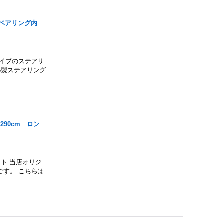
ベアリング内
イプのステアリ
6製ステアリング
90cm ロン
ト 当店オリジ
す。 こちらは