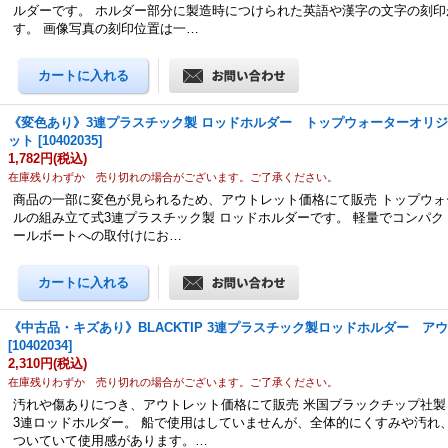
ルダーです。 ホルダー部分に製造時につけられた英語や漢字の文字の刻印
す。 画像写真の刻印位置は一…
《変色あり》3連プラスチック製 ロッドホルダー トップウォーターオリ
ット
[
10402035
]
1,782円
(税込)
在庫残りわずか 売り切れの場合がございます。ご了承ください。
商品の一部に変色が見られるため、アウトレット価格にて販売 トップウォ
ルの組み立て式3連プラスチック製 ロッドホルダーです。 軽量でコンパク
ールボートへの取付けにお…
《中古品・キズあり》BLACKTIP 3連プラスチック製ロッドホルダー ア
[
10402034
]
2,310円
(税込)
在庫残りわずか 売り切れの場合がございます。ご了承ください。
汚れや傷ありにつき、アウトレット価格にて販売 米国ブラックチップ社製
3連ロッドホルダー。 船で使用はしていませんが、全体的にくすみや汚れ
ついていて使用感があります。…