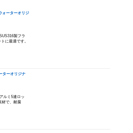
プウォーターオリジ
US316製フラ
ットに最適です。
ーターオリジナ
アルミ5連ロッ
素材で、耐腐