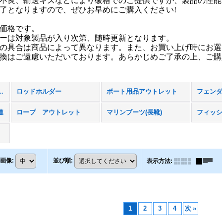
不良、輸送キズなどにより破格でのご提供ですが、製品の性能
了となりますので、ぜひお早めにご購入ください!
価格です。
ーは対象製品が入り次第、随時更新となります。
の具合は商品によって異なります。また、お買い上げ時にお選
換はご遠慮いただいております。あらかじめご了承の上、ご購
ール商品 (全商品)
ロッドホルダー
ボート用品アウトレット
フェン
連
ロープ アウトレット
マリンブーツ(長靴)
フィッ
画像
:
並び順
:
表示方法
:
1
2
3
4
次
»