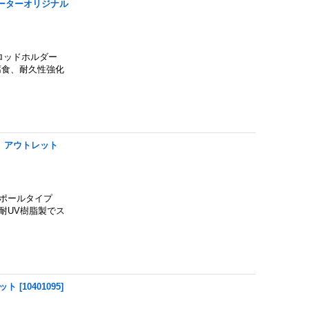
ーターオリジナル
ロッドホルダー
腐食、耐久性強化
 アウトレット
ポールタイプ
耐UV樹脂製でス
ット
[
10401095
]