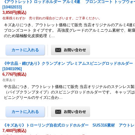
《アウトレット》ロッドホルダー アルミ4連 ブロンズコート トップウォ
[
10402033
]
3,850円
(税込)
在庫残りわずか 売り切れの場合がございます。ご了承ください。
キズありにつき、アウトレット価格にて販売 当店オリジナルのアルミ4連
ブロンズコート タイプです。 高強度グレードのアルミニウム素材で、耐
のため陽極酸化皮膜処理（…
《中古品・錆びあり》クランプオン プレミアムスピニングロッドホルダー
[
10401096
]
6,776円
(税込)
在庫あり
中古品につき、アウトレット価格にて販売 当店オリジナルのステンレス製
（パイプクランプタイプ）のスピニングロッドホルダーです。 キャップは
ピニングリールのサイズに合わ…
《キズあり》トローリング自在式ロッドホルダー SUS316素材 アウトレ
7,480円
(税込)