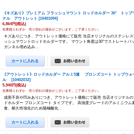
《キズあり》プレミアム フラッシュマウント ロッドホルダー 30° トッ
ナル アウトレット
[
10401094
]
6,864円
(税込)
在庫残りわずか 売り切れの場合がございます。ご了承ください。
キズありにつき、アウトレット価格にて販売 当店オリジナルのステンレスS
ッシュマウントロッドホルダーです。 マウント角度は30°でストレートバ
ガンネル埋め込み…
《アウトレット》ロッドホルダー アルミ5連 ブロンズコート トップウォ
ル
[
10402032
]
5,940円
(税込)
在庫残りわずか 売り切れの場合がございます。ご了承ください。
成形不良や凹みありにつき、アウトレット価格にて販売 当店オリジナルの
ドホルダー ブロンズコート タイプです。 高強度グレードのアルミニウム
食、耐久性強化のため陽極酸化…