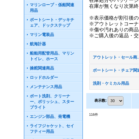
在庫処分やパッケージ
マリンロープ・係船関連
在庫が無くなり次第終
用品
※表示価格が割引後の
ボートシート・デッキチ
※アウトレットコーナ
ェア、ドックステップ
※傷や汚れありの商品
マリン電装品
※ご購入後の返品・交
航海計器
船舶用配管用品、マリン
アウトレット・セ
トイレ、ホース
操舵関連商品
ボートシート・チェア関
ロッドホルダー
洗剤・ケミカル用品
メンテナンス用品
ボート洗剤、クリーナ
表示数
:
ー、ポリッシュ、スター
ブライト
116
件
エンジン部品、発電機
ライフジャケット、セイ
フティー用品