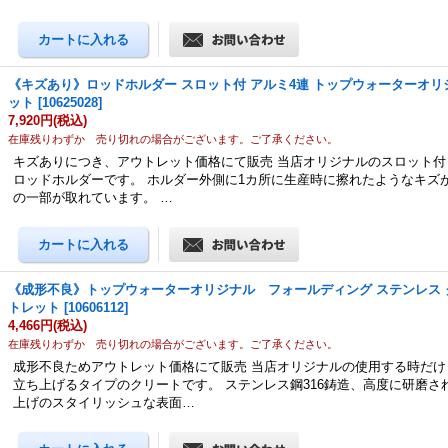
《キズあり》ロッドホルダー スロット付 アルミ4連 トップウォーターオ
ット
[
10625028
]
7,920円
(税込)
在庫残りわずか 売り切れの場合がございます。ご了承ください。
キズありにつき、アウトレット価格にて販売 当店オリジナルのスロット付
ロッドホルダーです。 ホルダー外側に1カ所に生産時に擦れたようなキズ
の一部が取れています。 …
《成形不良》トップウォーターオリジナル フォールディング ステンレス
トレット
[
10606112
]
4,466円
(税込)
在庫残りわずか 売り切れの場合がございます。ご了承ください。
成形不良ためアウトレット価格にて販売 当店オリジナルの使用する時だけ
立ち上げるタイプのクリートです。 ステンレス鋼316鋳造、高度に研磨さ
上げのスタイリッシュな表面…