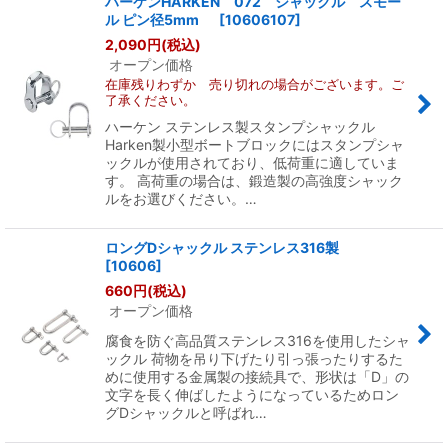
ハーケンHARKEN 072 シャックル スモー
ル ピン径5mm
[
10606107
]
2,090
円
(税込)
オープン価格
在庫残りわずか 売り切れの場合がございます。ご
了承ください。
ハーケン ステンレス製スタンプシャックル
Harken製小型ボートブロックにはスタンプシャ
ックルが使用されており、低荷重に適していま
す。 高荷重の場合は、鍛造製の高強度シャック
ルをお選びください。…
ロングDシャックル ステンレス316製
[
10606
]
660
円
(税込)
オープン価格
腐食を防ぐ高品質ステンレス316を使用したシャ
ックル 荷物を吊り下げたり引っ張ったりするた
めに使用する金属製の接続具で、形状は「D」の
文字を長く伸ばしたようになっているためロン
グDシャックルと呼ばれ…