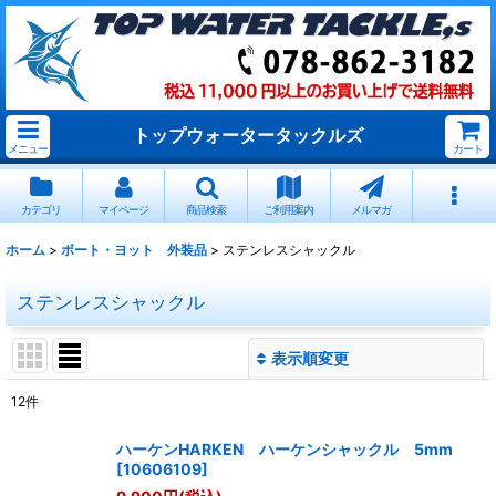
トップウォータータックルズ
メニュー
カート
カテゴリ
マイページ
商品検索
ご利用案内
メルマガ
ホーム
>
ボート・ヨット 外装品
>
ステンレスシャックル
ステンレスシャックル
表示順変更
閉じる
12
件
表示数
:
ハーケンHARKEN ハーケンシャックル 5mm
[
10606109
]
並び順
: