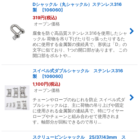
Dシャックル（丸シャックル）ステンレス316
製
[
106060
]
319
円
(税込)
オープン価格
腐食を防ぐ高品質ステンレス316を使用したシャ
ックル 荷物を吊り下げたり引っ張ったりするた
めに使用する金属製の接続具で、形状は「D」の
文字に似ており、1つの開口部があります。 この
開口部をボルトや…
スイベル式ダブルシャックル ステンレス316
製
[
106060
]
1,100
円
(税込)
オープン価格
チェーンやロープのねじれを防止 スイベル式ダ
ブルシャックルは、主に荷物の吊り上げや固定
に使用される金属製の連結具で、特にワイヤー
ロープやチェーンと組み合わせて使用されま
す。軸部分が回転できるので吊り…
スクリューピンシャックル 25/37/43mm ス