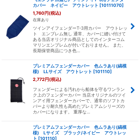
カバー ネイビー アウトレット
[
10111070
]
並び順
:
1,760
円
(税込)
在庫あり
絞り込む
ツインアイフェンダーT-3用カバー アウトレッ
ト エンブレム無し 通常、カバーに縫い付けて
ある当店オリジナル商品としてのインターコム
マリンエンブレムが付いておりません。 また、
長期保管商品につき色…
プレミアムフェンダーカバー 色ムラあり(縞模
様) LLサイズ アウトレット
[
101110
]
2,772
円
(税込)
フェンダーによる汚れから船体を守るワンラン
ク上のフェンダーカバー 当店オリジナルのツイ
ンアイ用フェンダーカバーで、通常のソフトカ
バーより耐久性も高めたプレミアムシリーズの
カバーになります。 重厚な…
プレミアムフェンダーカバー 色ムラあり(縞模
様) Lサイズ ブラック/ネイビー アウトレッ
ト
[
101110
]