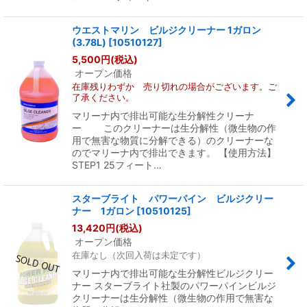
ウエストマリン ビルジクリーナー 1ガロン
(3.78L)
[
10510127
]
5,500
円
(税込)
オープン価格
在庫残りわずか 売り切れの場合がございます。ご
了承ください。
マリーナ内で排出可能な生分解性クリーナ
ー このクリーナーは生分解性（微生物の作
用で無害な物質に分解できる）のクリーナーな
のでマリーナ内で排出できます。 【使用方法】
STEP1 25フィート…
スターブライト パワーパイン ビルジクリー
ナー 1ガロン
[
10510125
]
13,420
円
(税込)
オープン価格
在庫なし（次回入荷は未定です）
マリーナ内で排出可能な生分解性ビルジクリー
ナー スターブライト社製のパワーパインビルジ
クリーナーは生分解性（微生物の作用で無害な