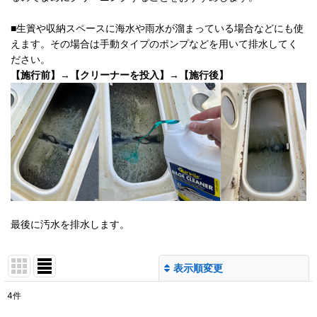
■生簀や収納スペースに海水や雨水が溜まっている場合などにも使
えます。その場合は手動タイプのポンプなどを用いて排水してく
ださい。
【施行前】→【クリーナーを投入】→【施行後】
最後に汚水を排水します。
表示順変更
閉じる
4
件
表示数
: