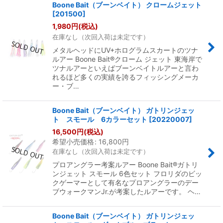
Boone Bait（ブーンベイト） クロームジェット
[
201500
]
並び順
:
1,980
円
(税込)
在庫なし（次回入荷は未定です）
絞り込む
メタルヘッドにUV+ホログラムスカートのツナ
ルアー Boone Bait®クローム ジェット 東海岸で
ツナルアーといえばブーンベイトルアーと言わ
れるほど多くの実績を誇るフィッシングメーカ
ー・ブ…
Boone Bait（ブーンベイト） ガトリンジェッ
ト スモール 6カラーセット
[
20220007
]
16,500
円
(税込)
希望小売価格
:
16,800
円
在庫なし（次回入荷は未定です）
プロアングラー考案ルアー Boone Bait®ガトリ
ンジェット スモール 6色セット フロリダのビッ
クゲーマーとして有名なプロアングラーのデー
ブウォークマンJr.が考案したルアーです。 ヘ…
Boone Bait（ブーンベイト） ガトリンジェッ