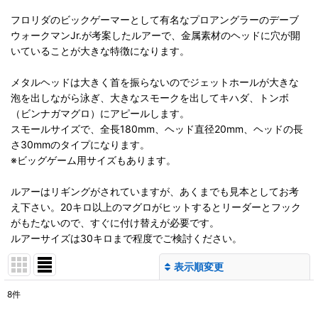
フロリダのビックゲーマーとして有名なプロアングラーのデーブ
ウォークマンJr.が考案したルアーで、金属素材のヘッドに穴が開
いていることが大きな特徴になります。
メタルヘッドは大きく首を振らないのでジェットホールが大きな
泡を出しながら泳ぎ、大きなスモークを出してキハダ、トンボ
（ビンナガマグロ）にアピールします。
スモールサイズで、全長180mm、ヘッド直径20mm、ヘッドの長
さ30mmのタイプになります。
※ビッグゲーム用サイズもあります。
ルアーはリギングがされていますが、あくまでも見本としてお考
え下さい。20キロ以上のマグロがヒットするとリーダーとフック
がもたないので、すぐに付け替えが必要です。
ルアーサイズは30キロまで程度でご検討ください。
表示順変更
閉じる
8
件
表示数
: