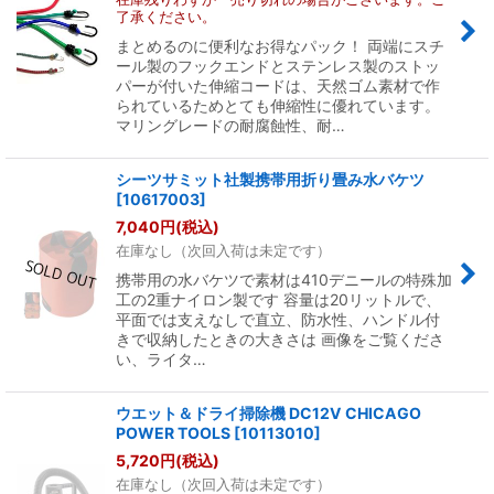
了承ください。
まとめるのに便利なお得なパック！ 両端にスチ
ール製のフックエンドとステンレス製のストッ
パーが付いた伸縮コードは、天然ゴム素材で作
られているためとても伸縮性に優れています。
マリングレードの耐腐蝕性、耐…
シーツサミット社製携帯用折り畳み水バケツ
[
10617003
]
7,040
円
(税込)
在庫なし（次回入荷は未定です）
携帯用の水バケツで素材は410デニールの特殊加
工の2重ナイロン製です 容量は20リットルで、
平面では支えなしで直立、防水性、ハンドル付
きで収納したときの大きさは 画像をご覧くださ
い、ライタ…
ウエット＆ドライ掃除機 DC12V CHICAGO
POWER TOOLS
[
10113010
]
5,720
円
(税込)
在庫なし（次回入荷は未定です）