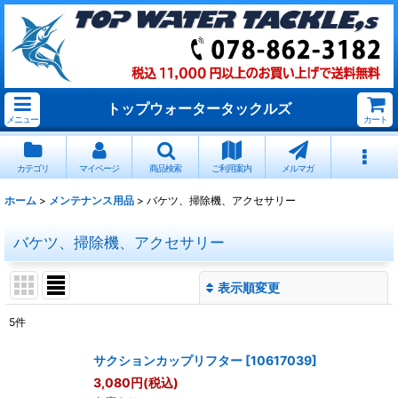
トップウォータータックルズ
メニュー
カート
カテゴリ
マイページ
商品検索
ご利用案内
メルマガ
ホーム
>
メンテナンス用品
>
バケツ、掃除機、アクセサリー
バケツ、掃除機、アクセサリー
表示順変更
閉じる
5
件
表示数
:
サクションカップリフター
[
10617039
]
3,080
円
(税込)
並び順
: