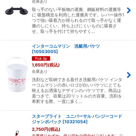
在庫あり
取っ手のない平板物の運搬、鋼鈑材料の運搬等
絞り込む
に 吸盤構造を利用した運搬具です。レバー操作1
つで強い吸着力が得られるので取っ手がなく運
搬のしにくい、持ち上げにくいものに吸着さ
せ、取っ手を付けて持ちやすく…
インターコムマリン 洗艇用バケツ
[
10503005
]
1,650
円
(税込)
在庫あり
洗剤など収納できる蓋付き洗艇用バケツ インタ
ーコムマリンの赤いロゴが白いバケツにとても
映えるお洒落なデザインのバケツです。商品は
蓋つきで、容量は20リットルの大容量。洗剤を
希釈する際、一度に多く…
スターブライト ユニバーサル バンジーコード
ジャンボパック
[
10321054
]
2,750
円
(税込)
在庫残りわずか 売り切れの場合がございます。ご