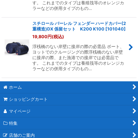
す。 これまでのタイプは養殖筏等のオレンジカ
ラーなどの併用タイプのもの…
スチロール バーレル フェンダー ハードカバー(2
重構造)DX 係留セット K200 K100
[
101040
]
19,800
円
(税込)
浮桟橋のない岸壁に接岸の際の必需品 ボート、
ヨットでのクルージングの際浮桟橋のない岸壁
に接岸の際、また漁港での接岸では必需品で
す。 これまでのタイプは養殖筏等のオレンジカ
ラーなどの併用タイプのもの…
ホーム
ショッピングカート
マイページ
特集
店舗のご案内