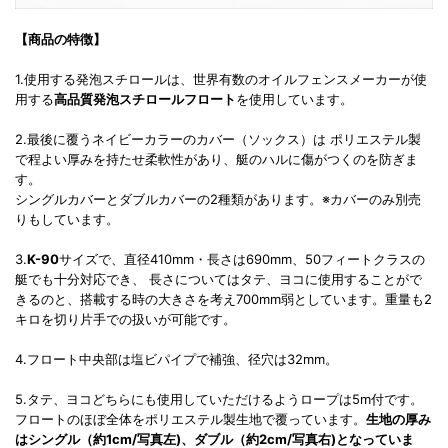
【商品の特徴】
1.使用する発泡スチロールは、世界有数のオイルフェンスメーカーが使
用する
高品質発泡スチロールフロート
を使用しています。
2.最後に覆うネイビーカラーのカバー（ソックス）は ポリエステル製
で程よい厚みを持たせ柔軟性があり、艇のハルに傷がつくのを防ぎま
す。
シングルカバーとダブルカバーの2種類があります。※カバーのみ別売
りもしています。
3.
K-90
サイズで、直径410mm・長さは690mm、50フィートクラスの
艇でも十分対応でき、 長さについてはタテ、ヨコに使用することがで
きるのと、搭載する時の大きさを考え700mm弱としています。重量も2
キロを切り片手での扱いが可能です。
4.フロート中央部は塩ビパイプで補強、径穴は32mm。
5.タテ、ヨコどちらにも使用していただけるようロープは5m付です。
フロートのほぼ全体をポリエステル製生地で覆っています。
生地の厚み
はシングル（約1cm/写真左)、ダブル（約2cm/写真右)となっていま