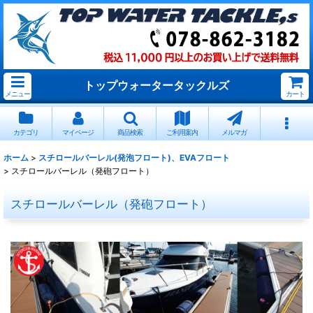
トップウォータータックルズ
メニュー
カート
カテゴリ
マイページ
商品検索
ご利用案内
メルマガ
ホーム
>
スチロールバーレル(発泡フロート)、EVAフロート
>
スチロールバーレル（発砲フロート）
スチロールバーレル（発砲フロート）