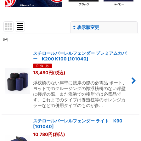
表示順変更
閉じる
5
件
表示数
:
スチロールバーレルフェンダー プレミアムカバ
ー K200 K100
[
101040
]
並び順
:
18,480
円
(税込)
絞り込む
浮桟橋のない岸壁に接岸の際の必需品 ボート、
ヨットでのクルージングの際浮桟橋のない岸壁
に接岸の際、また漁港での接岸では必需品で
す。これまでのタイプは養殖筏等のオレンジカ
ラーなどの併用タイプのものが多…
スチロールバーレルフェンダー ライト K90
[
101040
]
10,780
円
(税込)