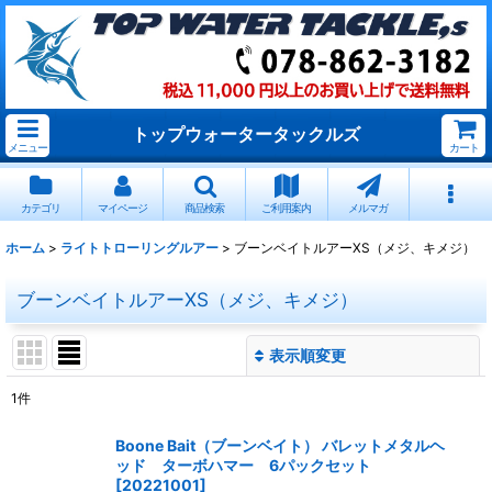
トップウォータータックルズ
メニュー
カート
カテゴリ
マイページ
商品検索
ご利用案内
メルマガ
ホーム
>
ライトトローリングルアー
>
ブーンベイトルアーXS（メジ、キメジ）
ブーンベイトルアーXS（メジ、キメジ）
表示順変更
閉じる
1
件
表示数
:
Boone Bait（ブーンベイト） バレットメタルヘ
ッド ターボハマー 6パックセット
並び順
:
[
20221001
]