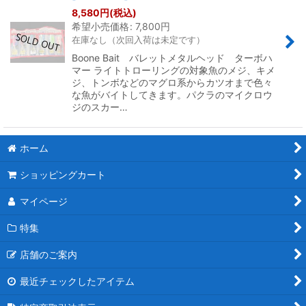
8,580
円
(税込)
希望小売価格
:
7,800
円
絞り込む
在庫なし（次回入荷は未定です）
Boone Bait バレットメタルヘッド ターボハ
マー ライトトローリングの対象魚のメジ、キメ
ジ、トンボなどのマグロ系からカツオまで色々
な魚がバイトしてきます。パクラのマイクロウ
ジのスカー…
ホーム
ショッピングカート
マイページ
特集
店舗のご案内
最近チェックしたアイテム