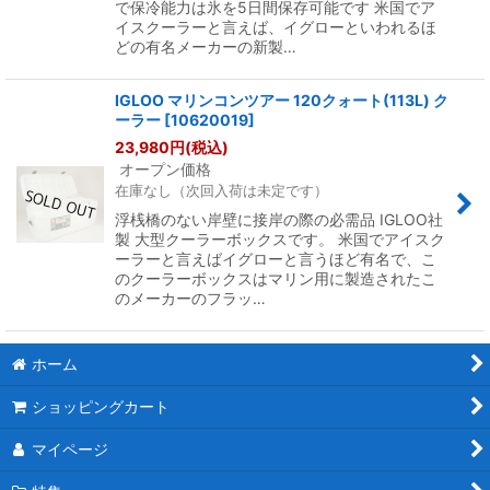
で保冷能力は氷を5日間保存可能です 米国でア
イスクーラーと言えば、イグローといわれるほ
どの有名メーカーの新製…
IGLOO マリンコンツアー 120クォート(113L) ク
ーラー
[
10620019
]
23,980
円
(税込)
オープン価格
在庫なし（次回入荷は未定です）
浮桟橋のない岸壁に接岸の際の必需品 IGLOO社
製 大型クーラーボックスです。 米国でアイスク
ーラーと言えばイグローと言うほど有名で、こ
のクーラーボックスはマリン用に製造されたこ
のメーカーのフラッ…
ホーム
ショッピングカート
マイページ