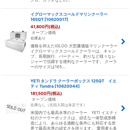
イグローマックスコールドマリンクーラー
165QT
[
10620017
]
41,800
円
(税込)
オープン価格
在庫あり
価格を抑えたIGLOO 大型廉価版マリンクーラー
イグローマックスコールドクーラーは、キャン
プ、長期旅行、パーティー、釣りなど様々なレ
ジャーで活躍する便利なクーラーです。 クーラ
ーのサイズは165…
YETI タンドラ クーラーボックス 125QT イエ
ティ Tundra
[
10620044
]
181,500
円
(税込)
オープン価格
在庫なし（次回入荷は未定です）
米国内でも最高水準のクーラー YETI イエティ
社のクーラーボックスは、頑丈な一体型成形構
造により、あらゆる過酷な条件にも対応する世
界で最高水準の頑丈さを誇ります。 愛用者も多