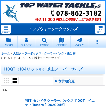
トップウォータータックルズ
メニュー
カート
カテゴリ
マイページ
商品検索
ご利用案内
メルマガ
ホーム
>
大型クーラーボックス・クーラーバック・生け簀
>
110QT（104リットル）以上スーパーサイズ
110QT（104リットル）以上スーパーサイズ
表示順変更
閉じる
9
件
表示数
:
YETI タンドラ クーラーボックス 110QT イエ
ティ Tundra
[
10620046
]