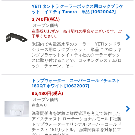
YETI タンドラ クーラーボックス用ロックブラケ
ット イエティ Tundra 単品
[
10620047
]
3,740
円
(税込)
オープン価格
在庫残りわずか 売り切れの場合がございます。ご
了承ください。
米国内でも最高水準のクーラー YETIタンドラ
シリーズ用ロックブラケット 単品 このロッキ
ングブラケットをイエティ社のクーラーボック
スに取り付けることで、ロッキングシステム(ロ
ック、チェーン、そ…
トップウォーター スーパーコールドチェスト
160QT ホワイト
[
10622007
]
95,480
円
(税込)
オープン価格
在庫あり
漁業関係者を対象に鮮度管理を考えて製作した
アイスチェスト ローテーショナルモールド社製
トップウォーターオリジナル スーパーコールド
チェスト 151リットル。 漁業関係者を対象にマ
グロ、カツオなどの…