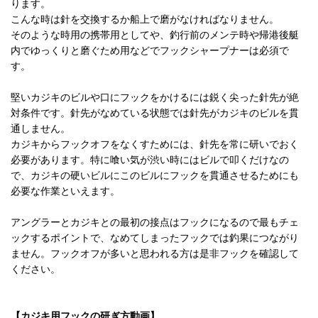
ります。
こんな時は針を交換するか船上で磨がなければなりません。
そのような時用の携帯用としてや、釣行前のメンテ時や帰港後艇
内でゆっくりと磨ぐため用などでフックシャープナーは必須で
す。
堅いカジキのビルや口にフックをかけるには鋭く尖った針先が絶
対条件です。針先がなめている状態では針先がカジキのビルを貫
通しません。
カジキからフックオフをなくすためには、針先を常に研いでおく
必要があります。特に喰い気が渋い時にはビルで叩くだけなの
で、カジキの硬いビルにこのビルにフックを貫通させるためにも
必要な作業といえます。
アングラーとカジキとの最初の接点はフックになるので最もチェ
ックするポイントで、なめてしまったフックでは釣果につながり
ません。フックオフが多いと思われる方は是非フックを確認して
ください。
【カジキ用フックの研ぎ方動画】