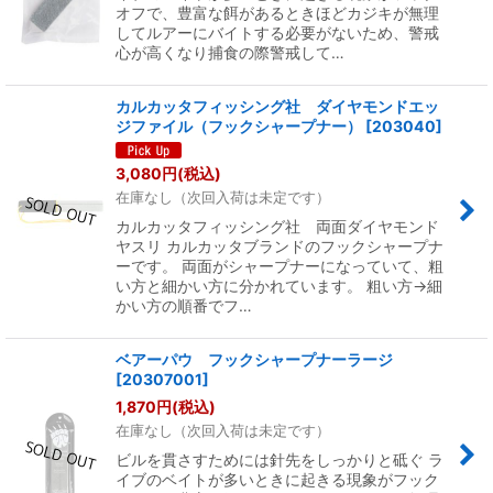
オフで、豊富な餌があるときほどカジキが無理
してルアーにバイトする必要がないため、警戒
心が高くなり捕食の際警戒して…
カルカッタフィッシング社 ダイヤモンドエッ
ジファイル（フックシャープナー）
[
203040
]
3,080
円
(税込)
在庫なし（次回入荷は未定です）
カルカッタフィッシング社 両面ダイヤモンド
ヤスリ カルカッタブランドのフックシャープナ
ーです。 両面がシャープナーになっていて、粗
い方と細かい方に分かれています。 粗い方→細
かい方の順番でフ…
ベアーパウ フックシャープナーラージ
[
20307001
]
1,870
円
(税込)
在庫なし（次回入荷は未定です）
ビルを貫さすためには針先をしっかりと砥ぐ ラ
イブのベイトが多いときに起きる現象がフック