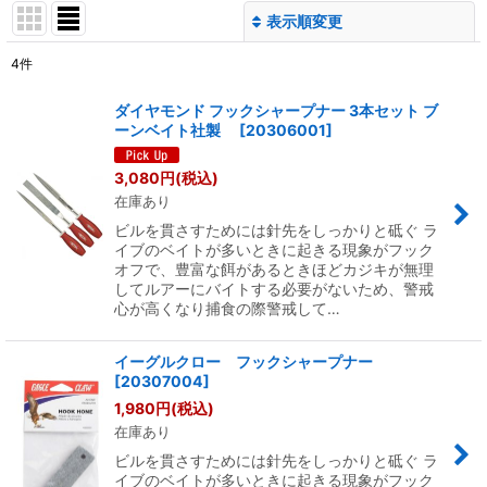
表示順変更
閉じる
4
件
表示数
:
ダイヤモンド フックシャープナー 3本セット ブ
ーンベイト社製
[
20306001
]
並び順
:
3,080
円
(税込)
在庫あり
絞り込む
ビルを貫さすためには針先をしっかりと砥ぐ ラ
イブのベイトが多いときに起きる現象がフック
オフで、豊富な餌があるときほどカジキが無理
してルアーにバイトする必要がないため、警戒
心が高くなり捕食の際警戒して…
イーグルクロー フックシャープナー
[
20307004
]
1,980
円
(税込)
在庫あり
ビルを貫さすためには針先をしっかりと砥ぐ ラ
イブのベイトが多いときに起きる現象がフック