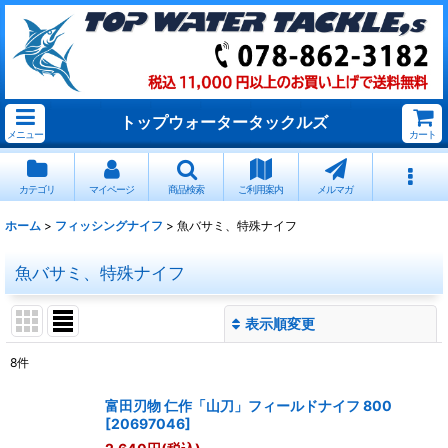
トップウォータータックルズ
メニュー
カート
カテゴリ
マイページ
商品検索
ご利用案内
メルマガ
ホーム
>
フィッシングナイフ
>
魚バサミ、特殊ナイフ
魚バサミ、特殊ナイフ
表示順変更
閉じる
8
件
表示数
:
富田刃物 仁作「山刀」フィールドナイフ 800
[
20697046
]
並び順
: