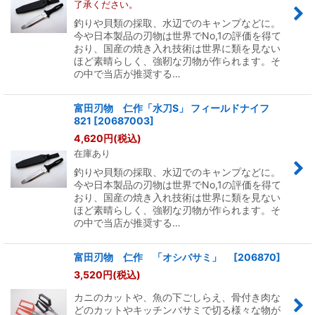
了承ください。
釣りや貝類の採取、水辺でのキャンプなどに。
今や日本製品の刃物は世界でNo,1の評価を得て
おり、国産の焼き入れ技術は世界に類を見ない
ほど素晴らしく、強靭な刃物が作られます。そ
の中で当店が推奨する…
富田刃物 仁作「水刀S」 フィールドナイフ
821
[
20687003
]
4,620
円
(税込)
在庫あり
釣りや貝類の採取、水辺でのキャンプなどに。
今や日本製品の刃物は世界でNo,1の評価を得て
おり、国産の焼き入れ技術は世界に類を見ない
ほど素晴らしく、強靭な刃物が作られます。そ
の中で当店が推奨する…
富田刃物 仁作 「オシバサミ」
[
206870
]
3,520
円
(税込)
カニのカットや、魚の下ごしらえ、骨付き肉な
どのカットやキッチンバサミで切る様々な物が