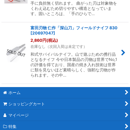
手に負担無く切れます。 曲がった刃は対象物を
くわえ込むため切りやすい構造となっていま
す。固いところは、「手のひらで…
富田刃物 仁作「深山刀」フィールドナイフ 830
[
20697047
]
2,860
円
(税込)
在庫なし（次回入荷は未定です）
和式サバイバルナイフ。山で遊ぶための携行品
となるナイフ 今や日本製品の刃物は世界でNo,1
の評価を得ており、国産の焼き入れ技術は世界
に類を見ないほど素晴らしく、強靭な刃物が作
られます。その中…
ホーム
ショッピングカート
マイページ
特集