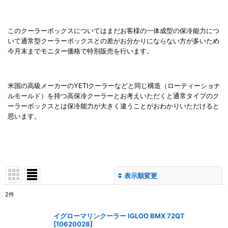
このクーラーボックスについてはまだお客様の一体成型の保冷能力につ
いて通常型クーラーボックスとの差がお分かりにならない方が多いため
今月末までモニター価格で特別販売を行います。
米国の高級メーカーのYETIクーラーなどと同じ構造（ローティーショナ
ルモールド）を持つ高保冷クーラーとお考えいただくと通常タイプのク
ーラーボックスとは保冷能力が大きく違うことがおわかりいただけると
思います。
表示順変更
閉じる
2
件
表示数
:
イグローマリンクーラー IGLOO BMX 72QT
[
10620028
]