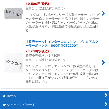
並び順
:
49,500
円
(税込)
在庫なし（次回入荷は未定です）
イグロ―社のBMXシリーズ大型クーラー ネイビ
絞り込む
ーカラー 白いクーラーが主流ですが、珍しいカラー
のクーラーも海外ではキャンパーやボートのお供に
人気があります。 特に過酷で湿度の高い環境に耐え
る…
【終売セール】インターコムマリン プレミアムク
ーラーボックス 60QT
[
10622001
]
26,268
円
(税込)
希望小売価格
:
43,780
円
在庫なし（次回入荷は未定です）
マリングレードポリエチレンの一体成型の造り イン
ターコムマリン社 プレミアムクーラーボックスは
マリングレードポリエチレンの一体形成型で作られ
ており、継ぎ目がなくひび割れが発生しにくいので
非常に頑丈で…
ホーム
ショッピングカート