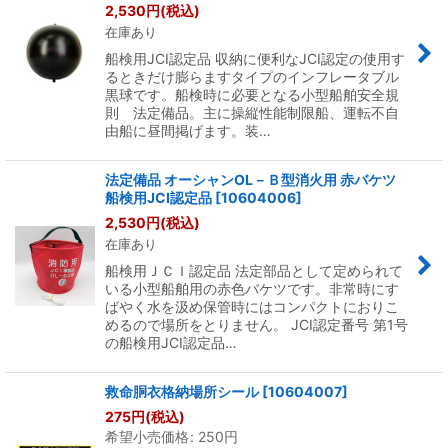
2,530
円
(税込)
在庫あり
船検用JCI認定品 収納に便利なJCI認定の使用す
るときだけ膨らますタイプのインフレータブル
黒球です。船検時に必要となる小型船舶安全規
則 法定備品。主に操縦性能制限船、運転不自
由船に昼間掲げます。装…
法定備品 オーシャンOL－Ｂ型消火用 赤バケツ
船検用JCI認定品
[
10604006
]
2,530
円
(税込)
在庫あり
船検用ＪＣＩ認定品 法定部品として定められて
いる小型船舶用の赤色バケツです。非常時にす
ばやく水を汲め保管時にはコンパクトにおりこ
めるので場所をとりません。 JCI認定番号 第1号
の船検用JCI認定品…
救命胴衣格納場所シール
[
10604007
]
275
円
(税込)
希望小売価格
:
250
円