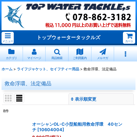
トップウォータータックルズ
メニュー
カート
カテゴリ
マイページ
商品検索
ご利用案内
メルマガ
ホーム
>
ライフジャケット、セイフティー用品
>
救命浮環、法定備品
救命浮環、法定備品
表示順変更
閉じる
8
件
表示数
:
オーシャンOL-C小型船舶用救命浮環 40セン
チ
[
10604004
]
並び順
: