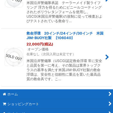
米国沿岸警備隊承認 テーラーメイド製ライフ
リング 浮力を得るためにビニールコーティング
されたポリウレタンフォームを使用し、
USCG(米国沿岸警備隊)の規制に従って検査およ
びテストされている救命リ…
救命浮環 20インチ/24インチ/30インチ 米国
JIM-BUOY社製
[
106040
]
22,000
円
(税込)
オープン価格
在庫なし（次回入荷は未定です）
米国沿岸警備隊（USCG)認定救命浮環 常に安全
と品質を第一に考え、その製品は業界トップク
ラスの基準を満たす米国JIM-BUOY社製の救命
浮環は、安全性と信頼性に重点を置いた最高品
質の救命具です。こ…
ホーム
ショッピングカート