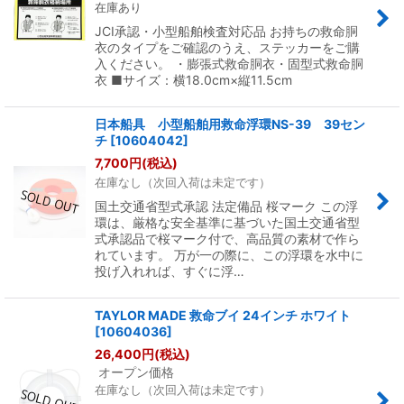
在庫あり
JCI承認・小型船舶検査対応品 お持ちの救命胴
衣のタイプをご確認のうえ、ステッカーをご購
入ください。 ・膨張式救命胴衣・固型式救命胴
衣 ■サイズ：横18.0cm×縦11.5cm
日本船具 小型船舶用救命浮環NS-39 39セン
チ
[
10604042
]
7,700
円
(税込)
在庫なし（次回入荷は未定です）
国土交通省型式承認 法定備品 桜マーク この浮
環は、厳格な安全基準に基づいた国土交通省型
式承認品で桜マーク付で、高品質の素材で作ら
れています。 万が一の際に、この浮環を水中に
投げ入れれば、すぐに浮…
TAYLOR MADE 救命ブイ 24インチ ホワイト
[
10604036
]
26,400
円
(税込)
オープン価格
在庫なし（次回入荷は未定です）