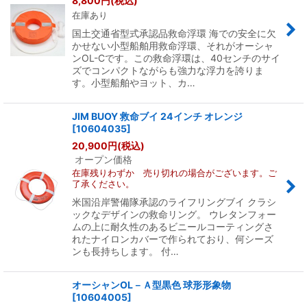
8,800
円
(税込)
在庫あり
絞り込む
国土交通省型式承認品救命浮環 海での安全に欠
かせない小型船舶用救命浮環、それがオーシャ
ンOL-Cです。この救命浮環は、40センチのサイ
ズでコンパクトながらも強力な浮力を誇りま
す。小型船舶やヨット、カ…
JIM BUOY 救命ブイ 24インチ オレンジ
[
10604035
]
20,900
円
(税込)
オープン価格
在庫残りわずか 売り切れの場合がございます。ご
了承ください。
米国沿岸警備隊承認のライフリングブイ クラシ
ックなデザインの救命リング。 ウレタンフォー
ムの上に耐久性のあるビニールコーティングさ
れたナイロンカバーで作られており、何シーズ
ンも長持ちします。 付…
オーシャンOL－Ａ型黒色 球形形象物
[
10604005
]