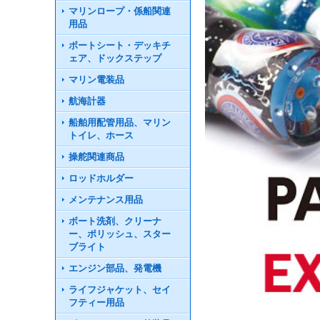
マリンロープ・係船関連
用品
ボートシート・デッキチ
ェア、ドックステップ
マリン電装品
航海計器
船舶用配管用品、マリン
トイレ、ホース
操舵関連商品
ロッドホルダー
メンテナンス用品
ボート洗剤、クリーナ
ー、ポリッシュ、スター
ブライト
エンジン部品、発電機
ライフジャケット、セイ
フティー用品