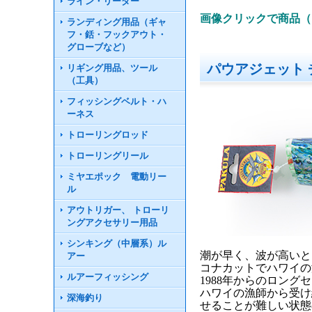
ライン・リーダー
画像クリックで商品（
ランディング用品（ギャ
フ・銛・フックアウト・
グローブなど）
パウアジェット チ
リギング用品、ツール
（工具）
フィッシングベルト・ハ
ーネス
トローリングロッド
トローリングリール
ミヤエポック 電動リー
ル
アウトリガー、 トローリ
ングアクセサリー用品
シンキング（中層系）ル
潮が早く、波が高いと
アー
コナカットでハワイの
ルアーフィッシング
1988年からのロン
ハワイの漁師から受け
深海釣り
せることが難しい状態