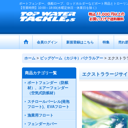
ボートフェンダー、係船ロープ、ロッドホルダーなどボート用品とトローリ
【営業時間】10:00～18:00(水曜定休日・休業日を除く)
会員ログイン
新規登録はこちら
特集
売れ
ホーム
>
ビッグゲーム（カジキ）パクラルアー
>
エクストラ
商品カテゴリ一覧
エクストララージサイ
ボートフェンダー（防舷
材）、エアーフェンダー
（空気式防舷材）
スチロールバーレル(発泡
フロート)、EVAフロート
漁業用フロート
フェンダーカバー