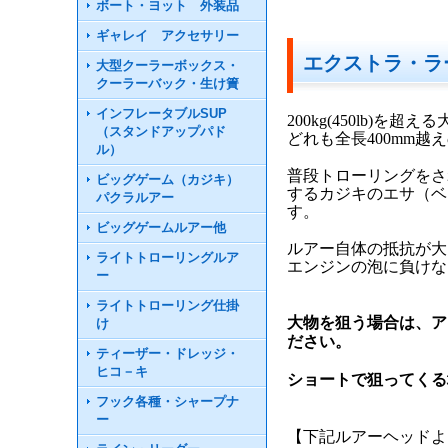
ボート・ヨット 外装品
ギャレイ アクセサリー
エクストラ・ラ
大型クーラーボックス・
クーラーバック・生け簀
インフレータブルSUP
200kg(450lb
（スタンドアップパド
どれも全長400mm
ル）
普段トローリングをさ
ビッグゲーム（カジキ）
するカジキのエサ（ベ
パクラルアー
す。
ビッグゲームルアー他
ルアー自体の抵抗が大
ライトトローリングルア
エンジンの泡に負けな
ー
ライトトローリング仕掛
大物を狙う場合は、ア
け
ださい。
ティーザー・ドレッジ・
ヒコ－キ
ショートで狙ってくる
フック各種・シャープナ
ー
【下記ルアーヘッドよ