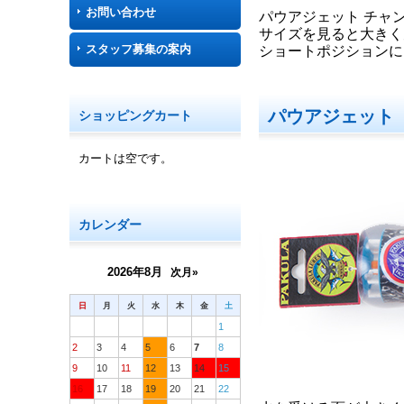
お問い合わせ
パウアジェット チャ
サイズを見ると大きく
スタッフ募集の案内
ショートポジションに
パウアジェット
ショッピングカート
カートは空です。
カレンダー
2026年8月
次月»
日
月
火
水
木
金
土
1
2
3
4
5
6
7
8
9
10
11
12
13
14
15
16
17
18
19
20
21
22