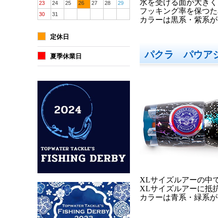
水を受ける面が大きく
23
24
25
26
27
28
29
フッキング率を保つた
30
31
カラーは黒系・紫系が
定休日
パクラ パウア
夏季休業日
XLサイズルアーの中
XLサイズルアーに抵
カラーは青系・緑系が