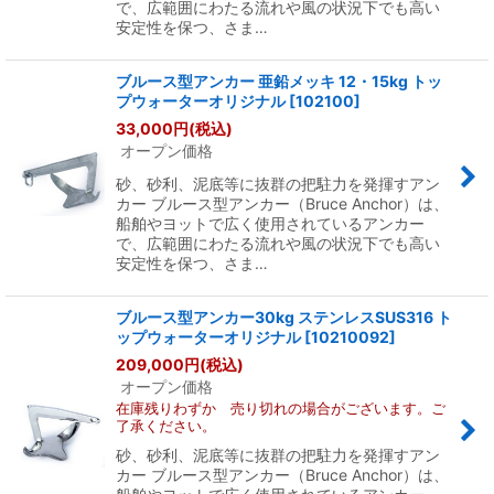
で、広範囲にわたる流れや風の状況下でも高い
安定性を保つ、さま…
ブルース型アンカー 亜鉛メッキ 12・15kg トッ
プウォーターオリジナル
[
102100
]
33,000
円
(税込)
オープン価格
砂、砂利、泥底等に抜群の把駐力を発揮すアン
カー ブルース型アンカー（Bruce Anchor）は、
船舶やヨットで広く使用されているアンカー
で、広範囲にわたる流れや風の状況下でも高い
安定性を保つ、さま…
ブルース型アンカー30kg ステンレスSUS316 ト
ップウォーターオリジナル
[
10210092
]
209,000
円
(税込)
オープン価格
在庫残りわずか 売り切れの場合がございます。ご
了承ください。
砂、砂利、泥底等に抜群の把駐力を発揮すアン
カー ブルース型アンカー（Bruce Anchor）は、