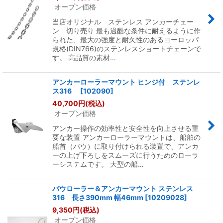
オープン価格
当店オリジナル ステンレス アンカーチェー
ン 切り売り 最も過酷な条件に耐えるように作
られた、最大の強度と耐久性のあるヨーロッパ
規格(DIN766)のステンレスショートチェーンで
す。 高品質の素材…
アンカーローラーマウント ヒンジ付 ステンレ
ス316
[
102090
]
40,700
円
(税込)
オープン価格
アンカー操作の効率性と安全性を向上させる重
要な装置 アンカーローラーマウントは、船舶の
船首（バウ）に取り付けられる装置で、アンカ
ーの上げ下ろしをスムーズに行うためのローラ
ーシステムです。 大型の船…
バウローラー＆アンカーマウント ステンレス
316 長さ390mm 幅46mm
[
10209028
]
9,350
円
(税込)
オープン価格