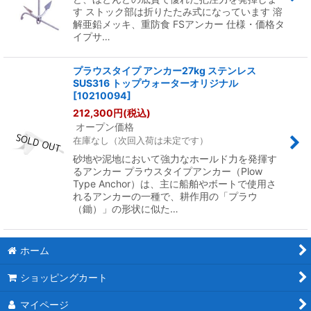
す ストック部は折りたたみ式になっています 溶
解亜鉛メッキ、重防食 FSアンカー 仕様・価格タ
イプサ…
プラウスタイプ アンカー27kg ステンレス
SUS316 トップウォーターオリジナル
[
10210094
]
212,300
円
(税込)
オープン価格
在庫なし（次回入荷は未定です）
砂地や泥地において強力なホールド力を発揮す
るアンカー プラウスタイプアンカー（Plow
Type Anchor）は、主に船舶やボートで使用さ
れるアンカーの一種で、耕作用の「プラウ
（鋤）」の形状に似た…
ホーム
ショッピングカート
マイページ