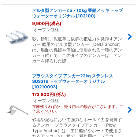
デルタ型アンカー7.5・10kg 亜鉛メッキ トップ
ウォーターオリジナル
[
102100
]
9,900
円
(税込)
オープン価格
砂、砂利、泥底等に抜群の把駐力を発揮すアン
カー 船用のデルタ型アンカー（Delta anchor）
は、船舶の係留や停泊に使用される一種のアン
カー（錨）で、このタイプのアンカーは、アン
カーを降ろした際…
プラウスタイプ アンカー22kg ステンレス
SUS316 トップウォーターオリジナル
[
10210093
]
173,800
円
(税込)
オープン価格
在庫残りわずか 売り切れの場合がございます。ご
了承ください。
砂地や泥地において強力なホールド力を発揮す
るアンカー プラウスタイプアンカー（Plow
Type Anchor）は、主に船舶やボートで使用さ
れるアンカーの一種で、耕作用の「プラウ