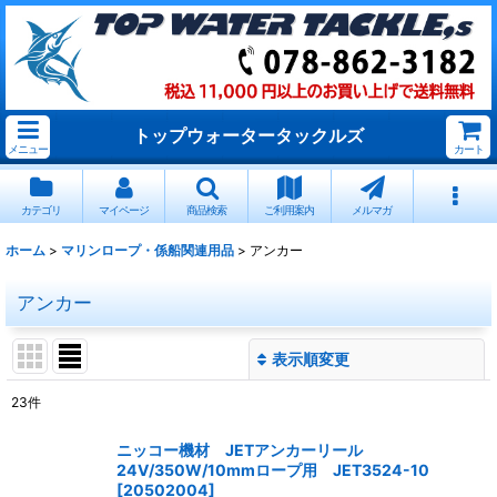
トップウォータータックルズ
メニュー
カート
カテゴリ
マイページ
商品検索
ご利用案内
メルマガ
ホーム
>
マリンロープ・係船関連用品
>
アンカー
アンカー
表示順変更
閉じる
23
件
表示数
:
ニッコー機材 JETアンカーリール
24V/350W/10mmロープ用 JET3524-10
並び順
:
[
20502004
]