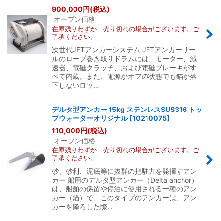
900,000
円
(税込)
オープン価格
絞り込む
在庫残りわずか 売り切れの場合がございます。ご
了承ください。
次世代JETアンカーシステム JETアンカーリー
ルのロープ巻き取りドラムには、モーター、減
速器、電磁クラッチ、および電磁ブレーキがす
べて内蔵。また、電源がオフの状態でも錨が落
下しないロッ…
デルタ型アンカー 15kg ステンレスSUS316 トッ
プウォーターオリジナル
[
10210075
]
110,000
円
(税込)
オープン価格
在庫残りわずか 売り切れの場合がございます。ご
了承ください。
砂、砂利、泥底等に抜群の把駐力を発揮すアン
カー 船用のデルタ型アンカー（Delta anchor）
は、船舶の係留や停泊に使用される一種のアン
カー（錨）で、このタイプのアンカーは、アン
カーを降ろした際…