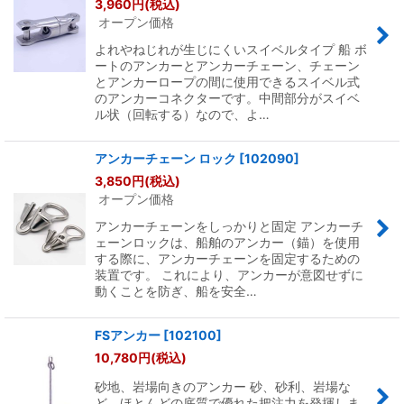
3,960
円
(税込)
オープン価格
よれやねじれが生じにくいスイベルタイプ 船 ボ
ートのアンカーとアンカーチェーン、チェーン
とアンカーロープの間に使用できるスイベル式
のアンカーコネクターです。中間部分がスイベ
ル状（回転する）なので、よ…
アンカーチェーン ロック
[
102090
]
3,850
円
(税込)
オープン価格
アンカーチェーンをしっかりと固定 アンカーチ
ェーンロックは、船舶のアンカー（錨）を使用
する際に、アンカーチェーンを固定するための
装置です。 これにより、アンカーが意図せずに
動くことを防ぎ、船を安全…
FSアンカー
[
102100
]
10,780
円
(税込)
砂地、岩場向きのアンカー 砂、砂利、岩場な
ど、ほとんどの底質で優れた把注力を発揮しま