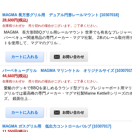
MAGMA 長方形グリル用 デュアル円形レールマウント
[
10307018
]
28,600円
(税込)
在庫残りわずか 売り切れの場合がございます。ご了承ください。
MAGMA 長方形BBQグリル用レールマウント 世界でも有名なプレジャ
バーベキュー関連用品の専門メーカー・マグマ社製。 2本のレール取付用
トを使用して、マグマのグリル…
バーベキューグリル MAGMA マリンケトル オリジナルサイズ
[
1030701
44,660円
(税込)
在庫残りわずか 売り切れの場合がございます。ご了承ください。
愛艇のデッキでBBQを楽しめるラウンド型グリル プレジャーボート用マ
グリルでは最高峰の専門メーカー・マグマ社製Marine Kettle®シリーズ
ズ。 鏡面仕上…
MAGMA ガスグリル用 低出力コントロールバルブ
[
10307017
]
11,550円
(税込)