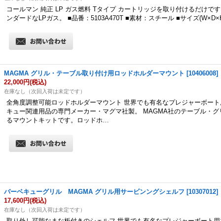
コールマン 純正 LP ガス燃料 Tタイプ カートリッジを取り付けるだけで
ンダードなLPガス。 ■品番：5103A470T ■素材：スチール ■サイズ(W×D×
MAGMA グリル・テーブル取り付け用ロッドホルダーマウント
[
10406008
]
22,000円
(税込)
在庫なし（次回入荷は未定です）
全角度調整可能ロッドホルダーマウント 世界でも有名なプレジャーボート
キュー関連用品の専門メーカー・マグマ社製。 MAGMA社のテーブル・
るマウントキットです。ロッドホ…
バーベキューグリル MAGMA グリル用サービンングシェルフ
[
10307012
]
17,600円
(税込)
在庫なし（次回入荷は未定です）
取り外し可能なまな板付きのシェルフ 世界でも有名なプレジャーボート用