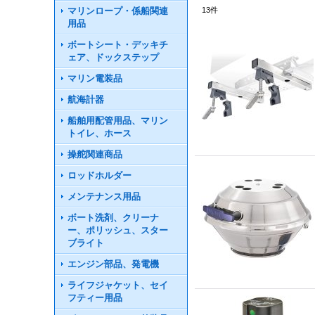
マリンロープ・係船関連
13
件
用品
ボートシート・デッキチ
ェア、ドックステップ
マリン電装品
航海計器
船舶用配管用品、マリン
トイレ、ホース
操舵関連商品
ロッドホルダー
メンテナンス用品
ボート洗剤、クリーナ
ー、ポリッシュ、スター
ブライト
エンジン部品、発電機
ライフジャケット、セイ
フティー用品