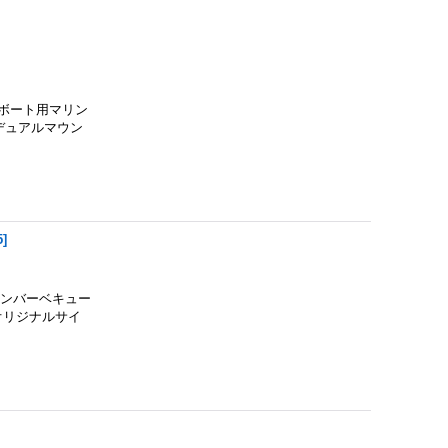
ーボート用マリン
デュアルマウン
5
]
リンバーベキュー
のオリジナルサイ