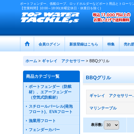
ボートフェンダー、係船ロープ、ロッドホルダーなどボート用品とトローリ
【営業時間】10:00～18:00(水曜定休日・休業日を除く)
会員ログイン
新規登録はこちら
特集
売れ
ホーム
>
ギャレイ アクセサリー
>
BBQグリル
商品カテゴリ一覧
BBQグリル
ボートフェンダー（防舷
材）、エアーフェンダー
ギャレイ アク
（空気式防舷材）
スチロールバーレル(発泡
マリンテーブル
フロート)、EVAフロート
漁業用フロート
表示数
:
フェンダーカバー