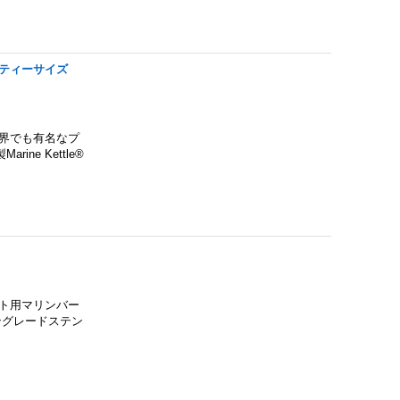
ーティーサイズ
界でも有名なプ
e Kettle®
ト用マリンバー
ングレードステン