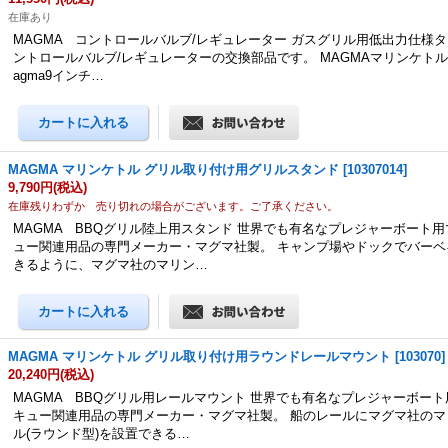
在庫あり
MAGMA コントロールバルブ/レギュレーター ガスグリル用低出力仕様タ
ントロールバルブ/レギュレーターの交換部品です。 MAGMAマリンケト
agma9インチ…
MAGMA マリンケトル グリル取り付け用グリルスタンド
[
10307014
]
9,790円
(税込)
在庫残りわずか 売り切れの場合がございます。ご了承ください。
MAGMA BBQグリル陸上用スタンド 世界でも有名なプレジャーボート
ュー関連用品の専門メーカー・マグマ社製。 キャンプ場やドックでバーベ
きるように、マグマ社のマリン…
MAGMA マリンケトル グリル取り付け用ラウンドレールマウント
[
103070
]
20,240円
(税込)
MAGMA BBQグリル用レールマウント 世界でも有名なプレジャーボー
キュー関連用品の専門メーカー・マグマ社製。 船のレールにマグマ社のマ
ル(ラウンド型)を設置できる…