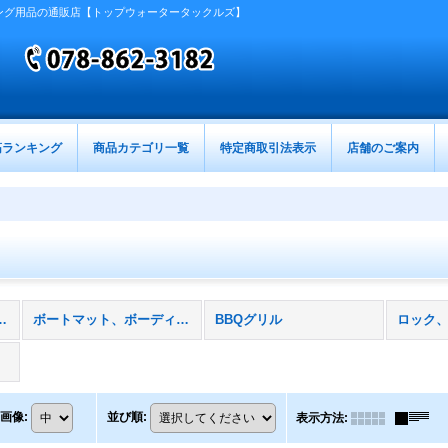
ング用品の通販店【トップウォータータックルズ】
筋ランキング
商品カテゴリ一覧
特定商取引法表示
店舗のご案内
セサリー (全商品)
ボートマット、ボーディングマット
BBQグリル
ロック
画像
:
並び順
:
表示方法
: