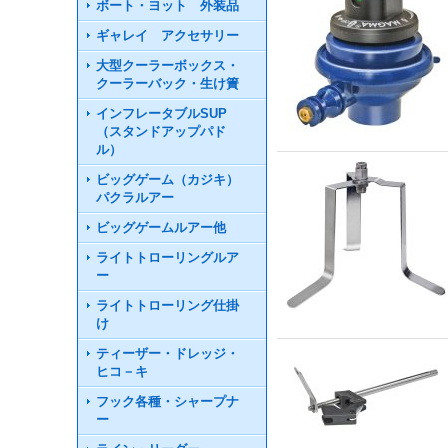
ボート・ヨット 外装品
ギャレイ アクセサリー
大型クーラーボックス・
クーラーバック・生け簀
インフレータブルSUP
（スタンドアップパド
ル）
ビッグゲーム（カジキ）
パクラルアー
ビッグゲームルアー他
ライトトローリングルア
ー
ライトトローリング仕掛
け
ティーザー・ドレッジ・
ヒコ－キ
フック各種・シャープナ
ー