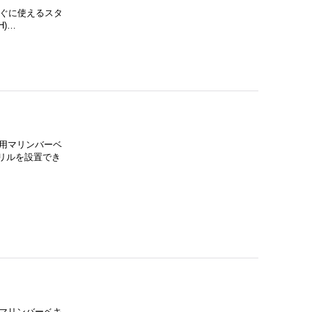
すぐに使えるスタ
H)…
用マリンバーベ
グリルを設置でき
マリンバーベキ