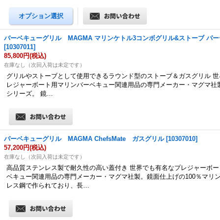
バーベキューグリル MAGMA マリンケトル3コンボグリル&ストーブ パ
[
10307011
]
85,800円
(税込)
在庫なし（次回入荷は未定です）
グリルやストーブとして使用できるラウンド型のストーブ＆ガスグリル 世
レジャーボート用マリンバーベキュー関連用品の専門メーカー・マグマ社製Marin
シリーズ。 鏡…
バーベキューグリル MAGMA ChefsMate ガスグリル
[
10307010
]
57,200円
(税込)
在庫なし（次回入荷は未定です）
高品質ステンレス製で耐久性の高い蓋付き 世界でも有名なプレジャーボー
ベキュー関連用品の専門メーカー・マグマ社製。鏡面仕上げの100％マリ
レス鋼で作られており、長…