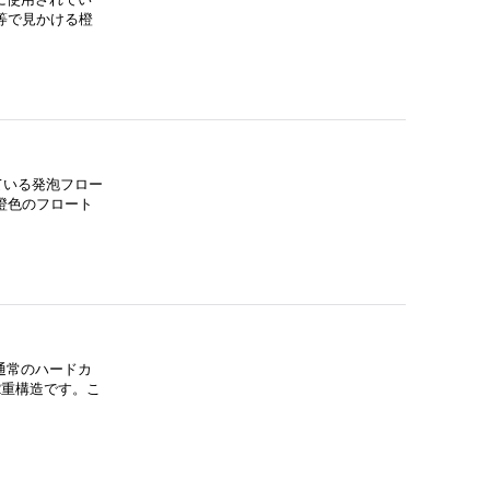
等で見かける橙
ている発泡フロー
橙色のフロート
通常のハードカ
2重構造です。こ