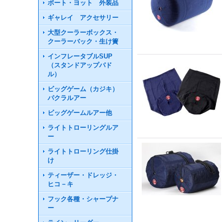
ボート・ヨット 外装品
ギャレイ アクセサリー
大型クーラーボックス・
クーラーバック・生け簀
インフレータブルSUP
（スタンドアップパド
ル）
ビッグゲーム（カジキ）
パクラルアー
ビッグゲームルアー他
ライトトローリングルア
ー
ライトトローリング仕掛
け
ティーザー・ドレッジ・
ヒコ－キ
フック各種・シャープナ
ー