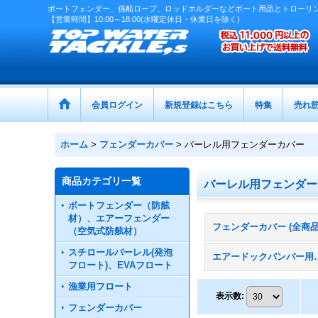
ボートフェンダー、係船ロープ、ロッドホルダーなどボート用品とトローリ
【営業時間】10:00～18:00(水曜定休日・休業日を除く)
会員ログイン
新規登録はこちら
特集
売れ
ホーム
>
フェンダーカバー
>
バーレル用フェンダーカバー
商品カテゴリ一覧
バーレル用フェンダー
ボートフェンダー（防舷
材）、エアーフェンダー
フェンダーカバー (全商品
（空気式防舷材）
スチロールバーレル(発泡
エアードックバ
フロート)、EVAフロート
漁業用フロート
表示数
:
フェンダーカバー