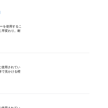
]
バーを使用するこ
に早変わり。耐
に使用されてい
等で見かける橙
に使用されてい