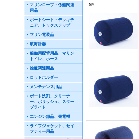
マリンロープ・係船関連
5
件
用品
ボートシート・デッキチ
ェア、ドックステップ
マリン電装品
航海計器
船舶用配管用品、マリン
トイレ、ホース
操舵関連商品
ロッドホルダー
メンテナンス用品
ボート洗剤、クリーナ
ー、ポリッシュ、スター
ブライト
エンジン部品、発電機
ライフジャケット、セイ
フティー用品