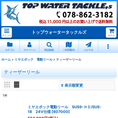
トップウォータータックルズ
メニュー
カート
カテゴリ
マイページ
商品検索
ご利用案内
メルマガ
ホーム
>
ミヤエポック 電動リール
>
ティーザーリール
ティーザーリール
表示順変更
閉じる
1
件
表示数
:
ミヤエポック電動リール SUS9-ＨＤ/SUS-
18 24V仕様
[
607000
]
並び順
: