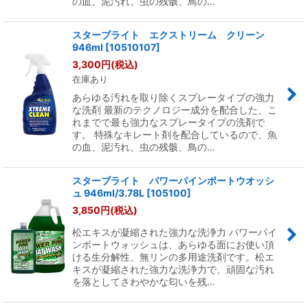
の血、泥汚れ、虫の残骸、鳥の…
スターブライト エクストリーム クリーン
946ml
[
10510107
]
3,300
円
(税込)
在庫あり
あらゆる汚れを取り除くスプレータイプの強力
な洗剤 最新のテクノロジー成分を配合した、こ
れまでで最も強力なスプレータイプの洗剤で
す。 特殊なキレート剤を配合しているので、魚
の血、泥汚れ、虫の残骸、鳥の…
スターブライト パワーパインボートウオッシ
ュ 946ml/3.78L
[
105100
]
3,850
円
(税込)
松エキスが凝縮された強力な洗浄力 パワーパイ
ンボートウォッシュは、あらゆる面にお使い頂
ける生分解性、無リンの多用途洗剤です。松エ
キスが凝縮された強力な洗浄力で、頑固な汚れ
を落としてさわやかな匂いを残…