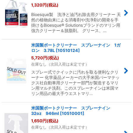
1,320
円
(税込)
Bioesque製 洗浄と油汚れ除去用クリーナー 天
然の植物由来による消毒剤や洗浄剤の開発を手
掛けるBioesque® Solutionsブランドのマリン用
強力クリーナー＆脱脂剤。 グリース、…
米国製ボートクリーナー スプレーナイン 1ガ
ロン 3.78L
[
10510124
]
5,720
円
(税込)
在庫なし（次回入荷は未定です）
スプレー式でクイックに汚れを取る便利なクリ
ーナー 化学薬品メーカーの大手米国パーマテッ
クス社自動車用クリーナー部門が製造するマリ
ン用マルチ洗剤。このスプレーナインは米国マ
リン用品の最大手ウエストマリ…
米国製ボートクリーナー スプレーナイン
32oz 946ml
[
10510001
]
1,650
円
(税込)
在庫なし（次回入荷は未定です）