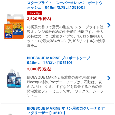
スターブライト スーパーオレンジ ボートウ
ォッシュ 946ml/3.78L
[
105100
]
3,520
円
(税込)
柑橘系の香りで驚異の泡立ち スターブライト社
製オレンジ成分配合の生分解性洗剤です。 最大
の特徴の一つは濃縮タイプで、1ガロン(約4.8リ
ットル)で最大384ガロン(約195リットル)の洗浄
液を…
BIOESQUE MARINE プロボートソープ
946mL 1ガロン
[
105110
]
3,080
円
(税込)
BIOESQUE MARINE 高濃度の海洋用洗浄剤
Bioesque製のProボートソープは、石鹸は、表
面の汚れ、シミ、すすなどを除去するための高
発泡濃縮フォーミュラです。 ワックス、シーラ
ント…
BIOESQUE MARINE マリン用強力クリーナ＆デ
ィグリーザー
[
105101
]