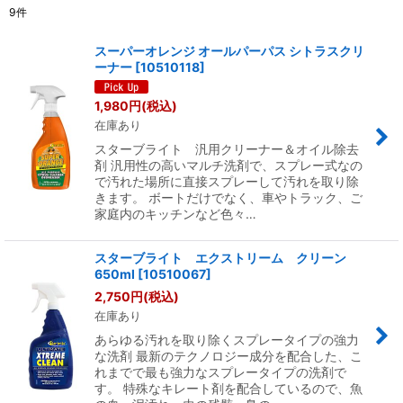
9
件
表示数
:
スーパーオレンジ オールパーパス シトラスクリ
ーナー
[
10510118
]
並び順
:
1,980
円
(税込)
在庫あり
絞り込む
スターブライト 汎用クリーナー＆オイル除去
剤 汎用性の高いマルチ洗剤で、スプレー式なの
で汚れた場所に直接スプレーして汚れを取り除
きます。 ボートだけでなく、車やトラック、ご
家庭内のキッチンなど色々…
スターブライト エクストリーム クリーン
650ml
[
10510067
]
2,750
円
(税込)
在庫あり
あらゆる汚れを取り除くスプレータイプの強力
な洗剤 最新のテクノロジー成分を配合した、こ
れまでで最も強力なスプレータイプの洗剤で
す。 特殊なキレート剤を配合しているので、魚