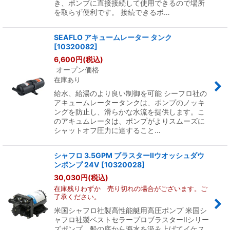
き、ポンプに直接接続して使用できるので場所
を取らず便利です。 接続できるポ…
SEAFLO アキュームレーター タンク
[
10320082
]
6,600
円
(税込)
オープン価格
在庫あり
給水、給湯のより良い制御を可能 シーフロ社の
アキュームレータータンクは、ポンプのノッキ
ングを防止し、滑らかな水流を提供します。こ
のアキュムレータは、ポンプがよりスムーズに
シャットオフ圧力に達すること…
シャフロ 3.5GPM ブラスターIIウオッシュダウ
ンポンプ 24V
[
10320028
]
30,030
円
(税込)
在庫残りわずか 売り切れの場合がございます。ご
了承ください。
米国シャフロ社製高性能艇用高圧ポンプ 米国シ
ャフロ社製ベストセラープロブラスターIIシリー
ズポンプ。船の底から海水を汲み上げてイケス