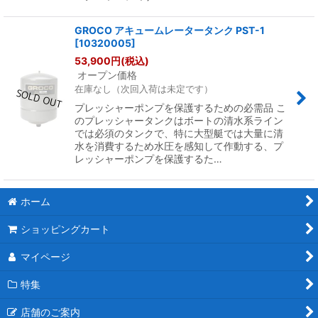
GROCO アキュームレータータンク PST-1
[
10320005
]
53,900
円
(税込)
オープン価格
在庫なし（次回入荷は未定です）
プレッシャーポンプを保護するための必需品 こ
のプレッシャータンクはボートの清水系ライン
では必須のタンクで、特に大型艇では大量に清
水を消費するため水圧を感知して作動する、プ
レッシャーポンプを保護するた…
ホーム
ショッピングカート
マイページ
特集
店舗のご案内