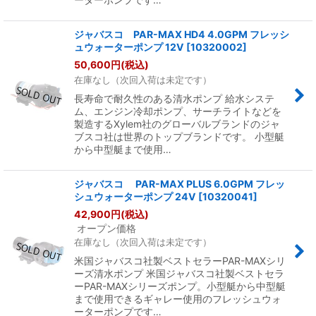
ジャバスコ PAR-MAX HD4 4.0GPM フレッシ
ュウォーターポンプ 12V
[
10320002
]
50,600
円
(税込)
在庫なし（次回入荷は未定です）
長寿命で耐久性のある清水ポンプ 給水システ
ム、エンジン冷却ポンプ、サーチライトなどを
製造するXylem社のグローバルブランドのジャ
ブスコ社は世界のトップブランドです。 小型艇
から中型艇まで使用…
ジャバスコ PAR-MAX PLUS 6.0GPM フレッ
シュウォーターポンプ 24V
[
10320041
]
42,900
円
(税込)
オープン価格
在庫なし（次回入荷は未定です）
米国ジャバスコ社製ベストセラーPAR-MAXシリ
ーズ清水ポンプ 米国ジャバスコ社製ベストセラ
ーPAR-MAXシリーズポンプ。小型艇から中型艇
まで使用できるギャレー使用のフレッシュウォ
ーターポンプです…