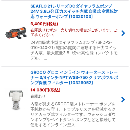
SEAFLO 21シリーズ DCダイヤフラムポンプ
24V 3.8L/分 圧力スイッチ内蔵 自吸式 空運転対
応 ウォーターポンプ
[
10320103
]
6,490
円
(税込)
在庫残りわずか 売り切れの場合がございます。ご
了承ください。
24V自吸式小型ダイヤフラムポンプ (SFDP2-
010-040-21) 蛇口の開閉に連動する圧力スイッ
チ内蔵。最大流量3.8L/分の高性能コンパクトモ
デル。 …
GROCO グロコ インライン ウォーターストレー
ナー 3/4インチ NPT WSB-750 クリアボウル ポ
ンプ保護 フィルター
[
10328052
]
14,080
円
(税込)
在庫あり
内部が見えるGROCO製ストレーナー ポンプを
不純物から守り、トラブルリスクを軽減するク
リアカップ式フィルターです。ウォッシュダウ
ンポンプやベイトタンクポンプなどと接続して
使用するインライン型ス…