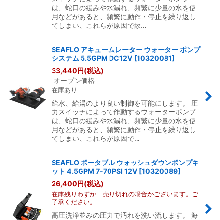
は、蛇口の緩みや水漏れ、頻繁に少量の水を使
用などがあると、頻繁に動作・停止を繰り返し
てしまい、これらが原因で故…
SEAFLO アキュームレーター ウォーター ポンプ
システム 5.5GPM DC12V
[
10320081
]
33,440
円
(税込)
オープン価格
在庫あり
給水、給湯のより良い制御を可能にします。 圧
力スイッチによって作動するウォーターポンプ
は、蛇口の緩みや水漏れ、頻繁に少量の水を使
用などがあると、頻繁に動作・停止を繰り返し
てしまい、これらが原因で…
SEAFLO ポータブル ウォッシュダウンポンプキ
ット 4.5GPM 7-70PSI 12V
[
10320089
]
26,400
円
(税込)
在庫残りわずか 売り切れの場合がございます。ご
了承ください。
高圧洗浄並みの圧力で汚れを洗い流します。 海