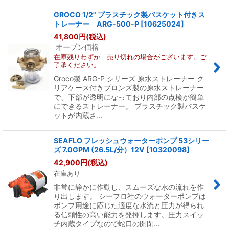
GROCO 1/2" プラスチック製バスケット付きス
トレーナー ARG-500-P
[
10625024
]
41,800
円
(税込)
オープン価格
在庫残りわずか 売り切れの場合がございます。ご
了承ください。
Groco製 ARG-P シリーズ 原水ストレーナー ク
リアケース付きブロンズ製の原水ストレーナー
で、下部が透明になっており内部の点検が簡単
にできるストレーナー。 プラスチック製バスケ
ットが内蔵さ…
SEAFLO フレッシュウォーターポンプ 53シリー
ズ 7.0GPM (26.5L/分）12V
[
10320098
]
42,900
円
(税込)
在庫あり
非常に静かに作動し、スムーズな水の流れを作
り出します。 シーフロ社のウォーターポンプは
ポンプ用途に応じた適度な水流と圧力が得られ
る信頼性の高い能力を発揮します。圧力スイッ
チ内蔵タイプなので蛇口の開閉…