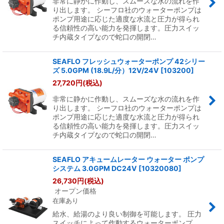
非常に静かに作動し、スムーズな水の流れを作
り出します。 シーフロ社のウォーターポンプは
ポンプ用途に応じた適度な水流と圧力が得られ
る信頼性の高い能力を発揮します。圧力スイッ
チ内蔵タイプなので蛇口の開閉…
SEAFLO フレッシュウォーターポンプ 42シリー
ズ 5.0GPM (18.9L/分）12V/24V
[
103200
]
27,720
円
(税込)
非常に静かに作動し、スムーズな水の流れを作
り出します。 シーフロ社のウォーターポンプは
ポンプ用途に応じた適度な水流と圧力が得られ
る信頼性の高い能力を発揮します。圧力スイッ
チ内蔵タイプなので蛇口の開閉…
SEAFLO アキュームレーター ウォーター ポンプ
システム 3.0GPM DC24V
[
10320080
]
26,730
円
(税込)
オープン価格
在庫あり
給水、給湯のより良い制御を可能します。 圧力
スイッチによって作動するウォーターポンプ