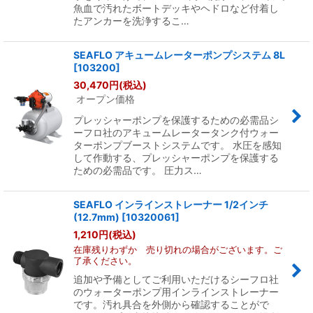
魚血で汚れたボートデッキやヘドロなど付着し
たアンカーを洗浄するこ…
SEAFLO アキュームレーターポンプシステム 8L
[
103200
]
30,470
円
(税込)
オープン価格
プレッシャーポンプを保護するための必需品シ
ーフロ社のアキュームレータータンク付ウォー
ターポンプブーストシステムです。 水圧を感知
して作動する、プレッシャーポンプを保護する
ための必需品です。 圧力ス…
SEAFLO インラインストレーナー 1/2インチ
(12.7mm)
[
10320061
]
1,210
円
(税込)
在庫残りわずか 売り切れの場合がございます。ご
了承ください。
追加や予備としてご利用いただけるシーフロ社
のウォーターポンプ用インラインストレーナー
です。汚れ具合を外側から確認することがで