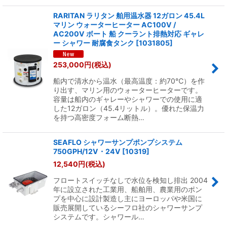
RARITAN ラリタン 舶用温水器 12ガロン 45.4L
マリン ウォーターヒーター AC100V /
AC200V ボート 船 クーラント排熱対応 ギャレ
ー シャワー 耐腐食タンク
[
1031805
]
253,000
円
(税込)
船内で清水から温水（最高温度：約70℃）を作
り出す、マリン用のウォーターヒーターです。
容量は船内のギャレーやシャワーでの使用に適
した12ガロン（45.4リットル）。優れた保温力
を持つ高密度フォーム断熱…
SEAFLO シャワーサンプポンプシステム
750GPH/12V・24V
[
10319
]
12,540
円
(税込)
フロートスイッチなしで水位を検知し排出 2004
年に設立された工業用、船舶用、農業用のポン
プを中心に設計製造し主にヨーロッパや米国に
販売展開しているシーフロ社のシャワーサンプ
システムです。シャワール…