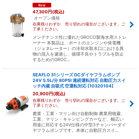
47,300
円
(税込)
絞り込む
オープン価格
在庫残りわずか 売り切れの場合がございます。ご
了承ください。
メンテナンス性に優れたGROCO製海水用ストレ
ーナー 本製品は、ボートのエンジンや発電機
（ジェネレーター）の冷却水取水口における異
物の混入を濾過し、循環不良やトラブルを防止
するためのGROC…
SEAFLO 31シリーズ DCダイヤフラムポンプ
24V 5.5L/分 80PSI 連続運転対応 自動圧力スイ
ッチ内蔵 自吸式 空運転対応
[
10320104
]
20,900
円
(税込)
在庫残りわずか 売り切れの場合がございます。ご
了承ください。
農業・工業・マリン向け自動制御 農業用噴霧、
工業、マリン・キャンピングカーなど、幅広い
用途に対応する24V仕様の中型3チャンバーダイ
ヤフラムポンプです。本体に自動圧力スイ…