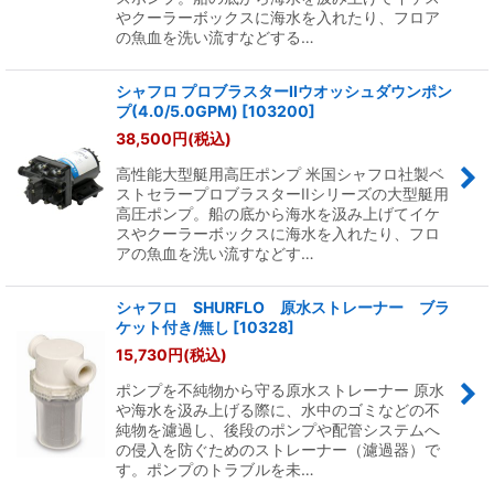
やクーラーボックスに海水を入れたり、フロア
の魚血を洗い流すなどする…
シャフロ プロブラスターIIウオッシュダウンポン
プ(4.0/5.0GPM)
[
103200
]
38,500
円
(税込)
高性能大型艇用高圧ポンプ 米国シャフロ社製ベ
ストセラープロブラスターIIシリーズの大型艇用
高圧ポンプ。船の底から海水を汲み上げてイケ
スやクーラーボックスに海水を入れたり、フロ
アの魚血を洗い流すなどす…
シャフロ SHURFLO 原水ストレーナー ブラ
ケット付き/無し
[
10328
]
15,730
円
(税込)
ポンプを不純物から守る原水ストレーナー 原水
や海水を汲み上げる際に、水中のゴミなどの不
純物を濾過し、後段のポンプや配管システムへ
の侵入を防ぐためのストレーナー（濾過器）で
す。ポンプのトラブルを未…