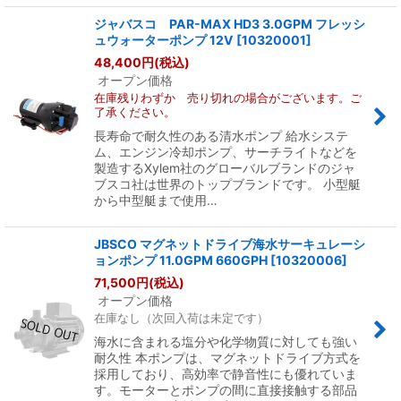
ジャバスコ PAR-MAX HD3 3.0GPM フレッシ
ュウォーターポンプ 12V
[
10320001
]
48,400
円
(税込)
オープン価格
在庫残りわずか 売り切れの場合がございます。ご
了承ください。
長寿命で耐久性のある清水ポンプ 給水システ
ム、エンジン冷却ポンプ、サーチライトなどを
製造するXylem社のグローバルブランドのジャ
ブスコ社は世界のトップブランドです。 小型艇
から中型艇まで使用…
JBSCO マグネットドライブ海水サーキュレーシ
ョンポンプ 11.0GPM 660GPH
[
10320006
]
71,500
円
(税込)
オープン価格
在庫なし（次回入荷は未定です）
海水に含まれる塩分や化学物質に対しても強い
耐久性 本ポンプは、マグネットドライブ方式を
採用しており、高効率で静音性にも優れていま
す。モーターとポンプの間に直接接触する部品