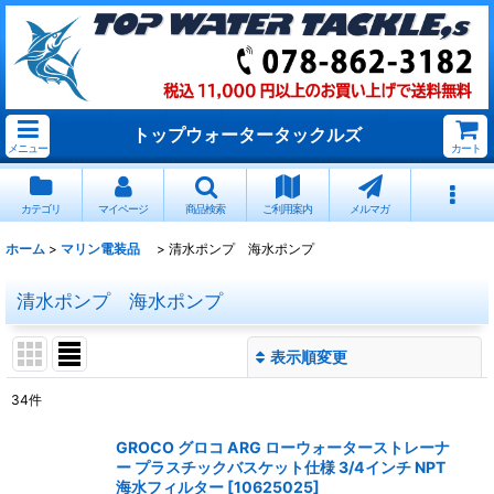
トップウォータータックルズ
メニュー
カート
カテゴリ
マイページ
商品検索
ご利用案内
メルマガ
ホーム
>
マリン電装品
>
清水ポンプ 海水ポンプ
清水ポンプ 海水ポンプ
表示順変更
閉じる
34
件
表示数
:
GROCO グロコ ARG ローウォーターストレーナ
ー プラスチックバスケット仕様 3/4インチ NPT
並び順
:
海水フィルター
[
10625025
]