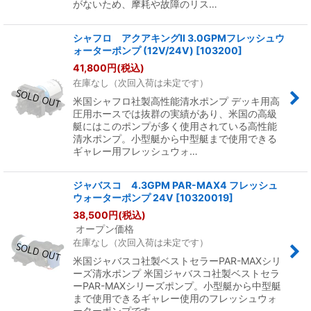
がないため、摩耗や故障のリス…
シャフロ アクアキングII 3.0GPMフレッシュウ
ォーターポンプ (12V/24V)
[
103200
]
41,800
円
(税込)
在庫なし（次回入荷は未定です）
米国シャフロ社製高性能清水ポンプ デッキ用高
圧用ホースでは抜群の実績があり、米国の高級
艇にはこのポンプが多く使用されている高性能
清水ポンプ。小型艇から中型艇まで使用できる
ギャレー用フレッシュウォ…
ジャバスコ 4.3GPM PAR-MAX4 フレッシュ
ウォーターポンプ 24V
[
10320019
]
38,500
円
(税込)
オープン価格
在庫なし（次回入荷は未定です）
米国ジャバスコ社製ベストセラーPAR-MAXシリ
ーズ清水ポンプ 米国ジャバスコ社製ベストセラ
ーPAR-MAXシリーズポンプ。小型艇から中型艇
まで使用できるギャレー使用のフレッシュウォ
ーターポンプです…