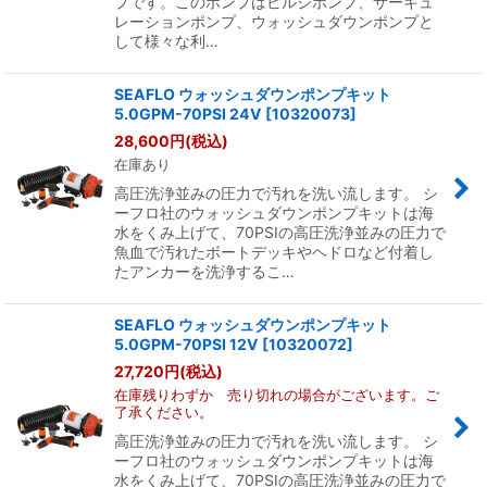
プです。このポンプはビルジポンプ、サーキュ
レーションポンプ、ウォッシュダウンポンプと
して様々な利…
SEAFLO ウォッシュダウンポンプキット
5.0GPM-70PSI 24V
[
10320073
]
28,600
円
(税込)
在庫あり
高圧洗浄並みの圧力で汚れを洗い流します。 シ
ーフロ社のウォッシュダウンポンプキットは海
水をくみ上げて、70PSIの高圧洗浄並みの圧力で
魚血で汚れたボートデッキやヘドロなど付着し
たアンカーを洗浄するこ…
SEAFLO ウォッシュダウンポンプキット
5.0GPM-70PSI 12V
[
10320072
]
27,720
円
(税込)
在庫残りわずか 売り切れの場合がございます。ご
了承ください。
高圧洗浄並みの圧力で汚れを洗い流します。 シ
ーフロ社のウォッシュダウンポンプキットは海
水をくみ上げて、70PSIの高圧洗浄並みの圧力で