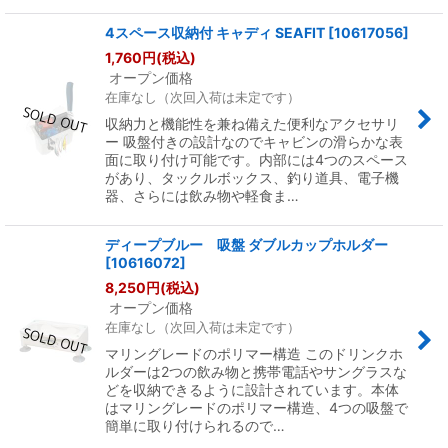
4スペース収納付 キャディ SEAFIT
[
10617056
]
1,760
円
(税込)
オープン価格
在庫なし（次回入荷は未定です）
収納力と機能性を兼ね備えた便利なアクセサリ
ー 吸盤付きの設計なのでキャビンの滑らかな表
面に取り付け可能です。内部には4つのスペース
があり、タックルボックス、釣り道具、電子機
器、さらには飲み物や軽食ま…
ディープブルー 吸盤 ダブルカップホルダー
[
10616072
]
8,250
円
(税込)
オープン価格
在庫なし（次回入荷は未定です）
マリングレードのポリマー構造 このドリンクホ
ルダーは2つの飲み物と携帯電話やサングラスな
どを収納できるように設計されています。本体
はマリングレードのポリマー構造、4つの吸盤で
簡単に取り付けられるので…