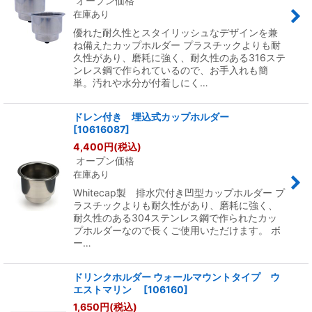
オープン価格
在庫あり
優れた耐久性とスタイリッシュなデザインを兼
ね備えたカップホルダー プラスチックよりも耐
久性があり、磨耗に強く、耐久性のある316ステ
ンレス鋼で作られているので、お手入れも簡
単。汚れや水分が付着しにく…
ドレン付き 埋込式カップホルダー
[
10616087
]
4,400
円
(税込)
オープン価格
在庫あり
Whitecap製 排水穴付き凹型カップホルダー プ
ラスチックよりも耐久性があり、磨耗に強く、
耐久性のある304ステンレス鋼で作られたカッ
プホルダーなので長くご使用いただけます。 ボ
ー…
ドリンクホルダー ウォールマウントタイプ ウ
エストマリン
[
106160
]
1,650
円
(税込)