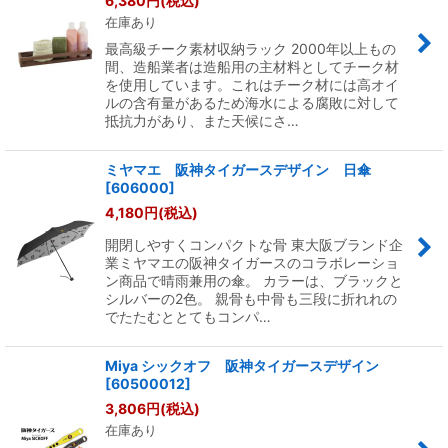
6,380
円
(税込)
在庫あり
絞り込む
最高級チーク素材収納ラック 2000年以上もの
間、造船業者は造船用の主材料としてチーク材
を使用しています。これはチーク材には高オイ
ルの含有量があるため海水による腐敗に対して
抵抗力があり、また天候にさ…
ミヤマエ 阪神タイガースデザイン 日傘
[
606000
]
4,180
円
(税込)
開閉しやすくコンパクトな骨 東大阪ブランド企
業ミヤマエの阪神タイガースのコラボレーショ
ン商品で晴雨兼用の傘。 カラーは、ブラックと
シルバーの2色。 親骨も中骨も三段に折れれの
でたたむととてもコンパ…
Miya シックオフ 阪神タイガースデザイン
[
60500012
]
3,806
円
(税込)
在庫あり