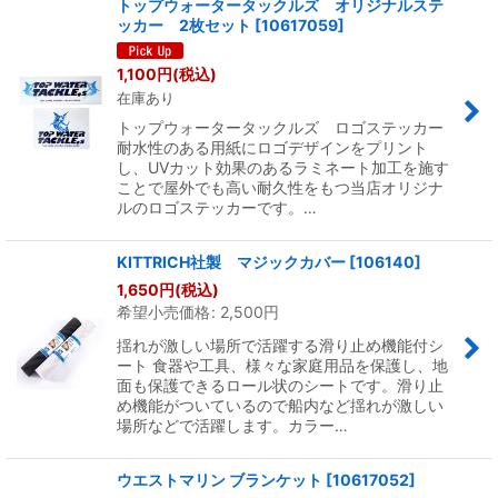
トップウォータータックルズ オリジナルステ
ッカー 2枚セット
[
10617059
]
1,100
円
(税込)
在庫あり
トップウォータータックルズ ロゴステッカー
耐水性のある用紙にロゴデザインをプリント
し、UVカット効果のあるラミネート加工を施す
ことで屋外でも高い耐久性をもつ当店オリジナ
ルのロゴステッカーです。…
KITTRICH社製 マジックカバー
[
106140
]
1,650
円
(税込)
希望小売価格
:
2,500
円
揺れが激しい場所で活躍する滑り止め機能付シ
ート 食器や工具、様々な家庭用品を保護し、地
面も保護できるロール状のシートです。滑り止
め機能がついているので船内など揺れが激しい
場所などで活躍します。カラー…
ウエストマリン ブランケット
[
10617052
]