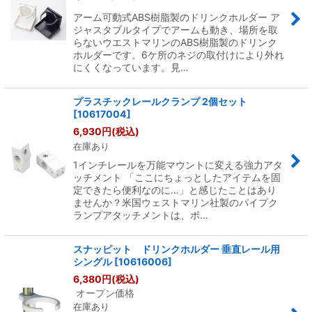
アーム可動式ABS樹脂製のドリンクホルダー ア
ジャスタブルタイプでアームも動き、場所を取
らないウエストマリンのABS樹脂製のドリンク
ホルダーです。6ケ所のネジの取付けにより外れ
にくくなっています。見…
プラスチックレールクランプ 2個セット
[
10617004
]
6,930
円
(税込)
在庫あり
1インチレールを万能マウントに変える強力アタ
ッチメント 「ここにちょっとしたアイテムを固
定できたら便利なのに…」と感じたことはあり
ませんか？米国ウェストマリン社製のパイプク
ランプアタッチメントは、ボ…
スナッピット ドリンクホルダー 垂直レール用
シングル
[
10616006
]
6,380
円
(税込)
オープン価格
在庫あり