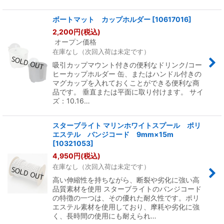
ボートマット カップホルダー
[
10617016
]
2,200
円
(税込)
オープン価格
在庫なし（次回入荷は未定です）
吸引カップマウント付きの便利なドリンク/コー
ヒーカップホルダー 缶、またはハンドル付きの
マグカップを入れておくことができる便利な商
品です。 垂直または平面に取り付けます。 サイ
ズ：10.16…
スターブライト マリンホワイトスプール ポリ
エステル バンジコード 9mm×15m
[
10321053
]
4,950
円
(税込)
在庫なし（次回入荷は未定です）
高い伸縮性を持ちながら、断裂や劣化に強い高
品質素材を使用 スターブライトのバンジコード
の特徴の一つは、その優れた耐久性です。ポリ
エステル素材を使用しており、摩耗や劣化に強
く、長時間の使用にも耐えられ…