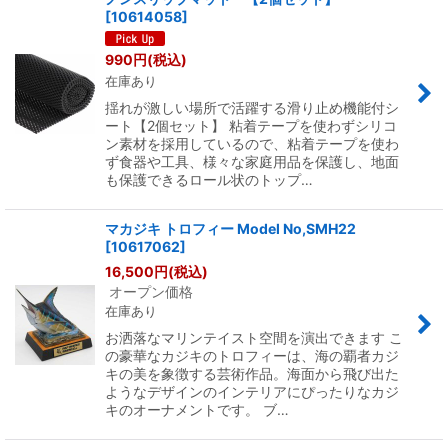
[
10614058
]
990
円
(税込)
在庫あり
揺れが激しい場所で活躍する滑り止め機能付シ
ート【2個セット】 粘着テープを使わずシリコ
ン素材を採用しているので、粘着テープを使わ
ず食器や工具、様々な家庭用品を保護し、地面
も保護できるロール状のトップ…
マカジキ トロフィー Model No,SMH22
[
10617062
]
16,500
円
(税込)
オープン価格
在庫あり
お洒落なマリンテイスト空間を演出できます こ
の豪華なカジキのトロフィーは、海の覇者カジ
キの美を象徴する芸術作品。海面から飛び出た
ようなデザインのインテリアにぴったりなカジ
キのオーナメントです。 ブ…