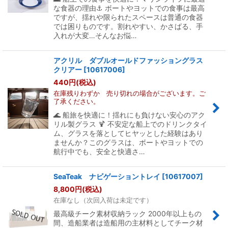
な食器の理由⚓ ボートやヨットでの食事は最高
ですが、揺れや限られたスペースは普通の食器
では困りものです。割れやすい、かさばる、手
入れが大変…そんなお悩…
アクリル ダブルオールドファッショングラス
クリアー
[
10617006
]
440
円
(税込)
在庫残りわずか 売り切れの場合がございます。ご
了承ください。
🌊 船旅を快適に！揺れにも負けない安心のアク
リル製グラス 🍹 不安定な船上でのドリンクタイ
ム、グラスを落としてヒヤッとした経験はあり
ませんか？このグラスは、ボートやヨットでの
航行中でも、安全と快適さ…
SeaTeak ナビゲーショントレイ
[
10617007
]
8,800
円
(税込)
在庫なし（次回入荷は未定です）
最高級チーク素材収納ラック 2000年以上もの
間、造船業者は造船用の主材料としてチーク材