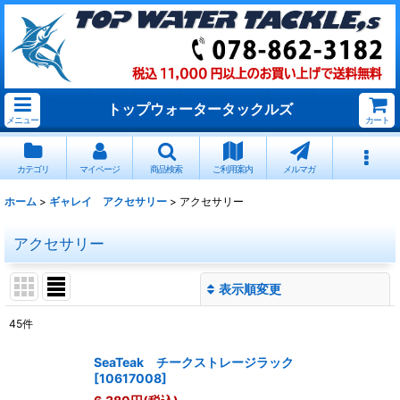
トップウォータータックルズ
メニュー
カート
カテゴリ
マイページ
商品検索
ご利用案内
メルマガ
ホーム
>
ギャレイ アクセサリー
>
アクセサリー
アクセサリー
表示順変更
閉じる
45
件
表示数
:
SeaTeak チークストレージラック
[
10617008
]
並び順
: