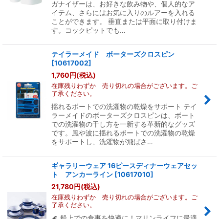
ガナイザーは、お好きな飲み物や、個人的なア
イテム、さらにはお気に入りのルアーを入れる
ことができます。 垂直または平面に取り付けま
す。コックピットでも…
テイラーメイド ボーターズクロスピン
[
10617002
]
1,760
円
(税込)
在庫残りわずか 売り切れの場合がございます。ご
了承ください。
揺れるボートでの洗濯物の乾燥をサポート テイ
ラーメイドのボーターズクロスピンは、ボート
での洗濯物の干し方を一新する革新的なグッズ
です。風や波に揺れるボートでの洗濯物の乾燥
をサポートし、洗濯物が飛ばさ…
ギャラリーウェア 16ピースディナーウェアセッ
ト アンカーライン
[
10617010
]
21,780
円
(税込)
在庫残りわずか 売り切れの場合がございます。ご
了承ください。
🌊 船上での食事を快適に！マリンライフに最適