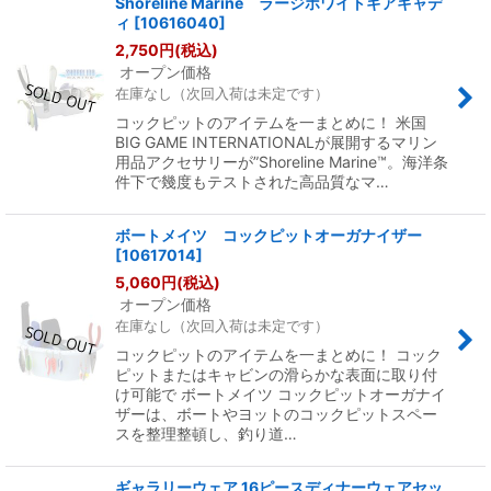
Shoreline Marine ラージホワイトギアキャデ
ィ
[
10616040
]
2,750
円
(税込)
オープン価格
在庫なし（次回入荷は未定です）
コックピットのアイテムを一まとめに！ 米国
BIG GAME INTERNATIONALが展開するマリン
用品アクセサリーが”Shoreline Marine™。海洋条
件下で幾度もテストされた高品質なマ…
ボートメイツ コックピットオーガナイザー
[
10617014
]
5,060
円
(税込)
オープン価格
在庫なし（次回入荷は未定です）
コックピットのアイテムを一まとめに！ コック
ピットまたはキャビンの滑らかな表面に取り付
け可能で ボートメイツ コックピットオーガナイ
ザーは、ボートやヨットのコックピットスペー
スを整理整頓し、釣り道…
ギャラリーウェア 16ピースディナーウェアセッ