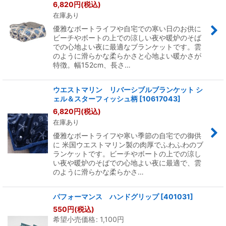
6,820
円
(税込)
在庫あり
優雅なボートライフや自宅での寒い日のお供に
ビーチやボートの上での涼しい夜や暖炉のそば
での心地よい夜に最適なブランケットです。雲
のように滑らかな柔らかさと心地よい暖かさが
特徴。幅152cm、長さ…
ウエストマリン リバーシブルブランケット シ
ェル＆スターフィッシュ柄
[
10617043
]
6,820
円
(税込)
在庫あり
優雅なボートライフや寒い季節の自宅での御供
に 米国ウエストマリン製の肉厚でふわふわのブ
ランケットです。ビーチやボートの上での涼し
い夜や暖炉のそばでの心地よい夜に最適で、雲
のように滑らかな柔らかさ…
パフォーマンス ハンドグリップ
[
401031
]
550
円
(税込)
希望小売価格
:
1,100
円