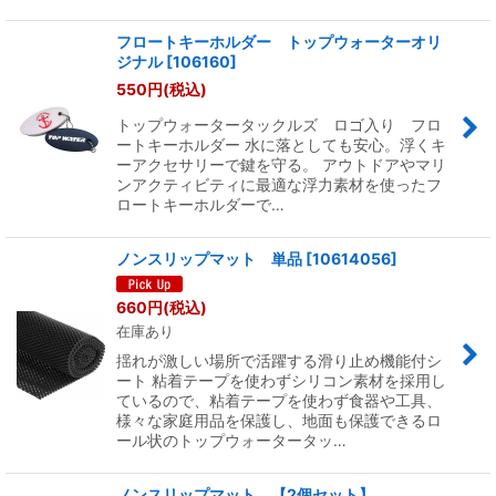
フロートキーホルダー トップウォーターオリ
ジナル
[
106160
]
550
円
(税込)
トップウォータータックルズ ロゴ入り フロ
ートキーホルダー 水に落としても安心。浮くキ
ーアクセサリーで鍵を守る。 アウトドアやマリ
ンアクティビティに最適な浮力素材を使ったフ
ロートキーホルダーで…
ノンスリップマット 単品
[
10614056
]
660
円
(税込)
在庫あり
揺れが激しい場所で活躍する滑り止め機能付シ
ート 粘着テープを使わずシリコン素材を採用し
ているので、粘着テープを使わず食器や工具、
様々な家庭用品を保護し、地面も保護できるロ
ール状のトップウォータータッ…
ノンスリップマット 【2個セット】