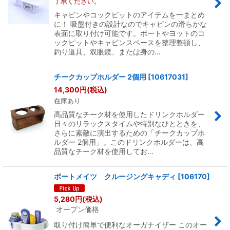
了承ください。
キャビンやコックピットのアイテムを一まとめ
に！ 吸盤付きの設計なのでキャビンの滑らかな
表面に取り付け可能です。ボートやヨットのコ
ックピットやキャビンスペースを整理整頓し、
釣り道具、双眼鏡、または身の…
チークカップホルダー 2個用
[
10617031
]
14,300
円
(税込)
在庫あり
高品質なチーク材を使用したドリンクホルダー
日々のリラックスタイムや特別なひとときを、
さらに素敵に演出するための「チークカップホ
ルダー 2個用」。このドリンクホルダーは、高
品質なチーク材を使用してお…
ボートメイツ クルージングキャディ
[
106170
]
5,280
円
(税込)
オープン価格
取り付け簡単で便利なオーガナイザー このオー