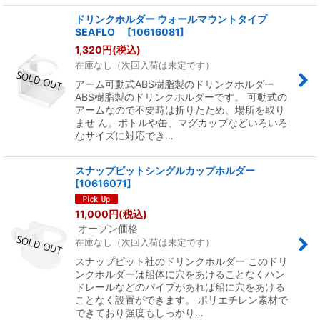
ドリンクホルダー ウォールマウントタイプ
SEAFLO
[
10616081
]
1,320
円
(税込)
在庫なし（次回入荷は未定です）
アーム可動式ABS樹脂製のドリンクホルダー
ABS樹脂製のドリンクホルダーです。 可動式の
アームなので不要時は折りたため、場所を取り
ませ ん。ボトルや缶、マグカップなどいろいろ
なサイズに対応でき…
スナップピットシングルカップホルダー
[
10616071
]
11,000
円
(税込)
オープン価格
在庫なし（次回入荷は未定です）
スナップピット社のドリンクホルダー このドリ
ンクホルダーは船体に穴をあけることなくハン
ドレールなどのパイプがあれば船に穴をあける
ことなく設置ができます。 ポリエチレン素材で
できており強度もしっかり…