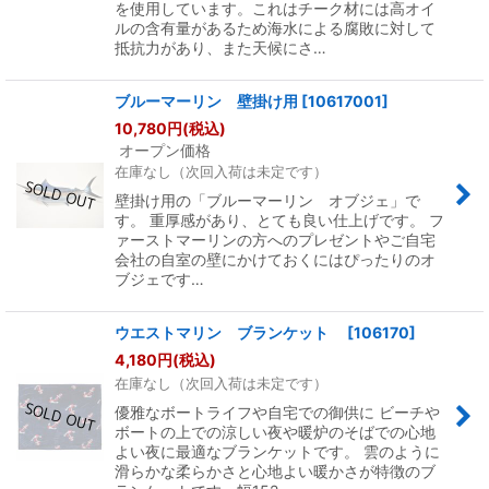
を使用しています。これはチーク材には高オイ
ルの含有量があるため海水による腐敗に対して
抵抗力があり、また天候にさ…
ブルーマーリン 壁掛け用
[
10617001
]
10,780
円
(税込)
オープン価格
在庫なし（次回入荷は未定です）
壁掛け用の「ブルーマーリン オブジェ」で
す。 重厚感があり、とても良い仕上げです。 フ
ァーストマーリンの方へのプレゼントやご自宅
会社の自室の壁にかけておくにはぴったりのオ
ブジェです…
ウエストマリン ブランケット
[
106170
]
4,180
円
(税込)
在庫なし（次回入荷は未定です）
優雅なボートライフや自宅での御供に ビーチや
ボートの上での涼しい夜や暖炉のそばでの心地
よい夜に最適なブランケットです。 雲のように
滑らかな柔らかさと心地よい暖かさが特徴のブ