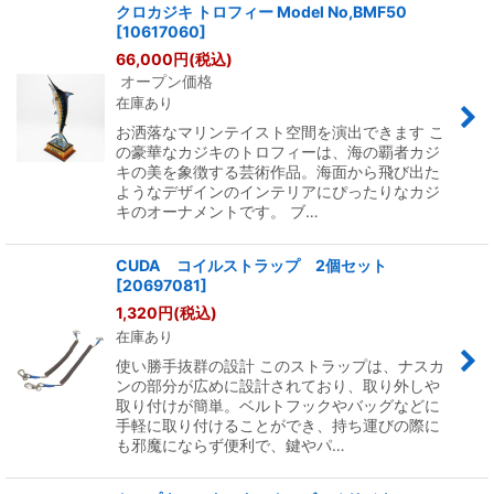
クロカジキ トロフィー Model No,BMF50
[
10617060
]
66,000
円
(税込)
オープン価格
在庫あり
お洒落なマリンテイスト空間を演出できます こ
の豪華なカジキのトロフィーは、海の覇者カジ
キの美を象徴する芸術作品。海面から飛び出た
ようなデザインのインテリアにぴったりなカジ
キのオーナメントです。 ブ…
CUDA コイルストラップ 2個セット
[
20697081
]
1,320
円
(税込)
在庫あり
使い勝手抜群の設計 このストラップは、ナスカ
ンの部分が広めに設計されており、取り外しや
取り付けが簡単。ベルトフックやバッグなどに
手軽に取り付けることができ、持ち運びの際に
も邪魔にならず便利で、鍵やパ…