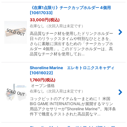
《在庫1点限り》チークカップホルダー 4個用
[
10617033
]
33,000
円
(税込)
在庫なし（次回入荷は未定です）
高品質なチーク材を使用したドリンクホルダー
日々のリラックスタイムや特別なひとときを、
さらに素敵に演出するための「チークカップホ
ルダー 4個用」。このドリンクホルダーは、高
品質なチーク材を使用してお…
Shoreline Marine エレキトロニクスキャディ
[
10616022
]
1,760
円
(税込)
オープン価格
在庫なし（次回入荷は未定です）
コックピットのアイテムを一まとめに！ 米国
BIG GAME INTERNATIONALが展開するマリン
用品アクセサリーが”Shoreline Marine™。海洋条
件下で幾度もテストされた高品質なマ…