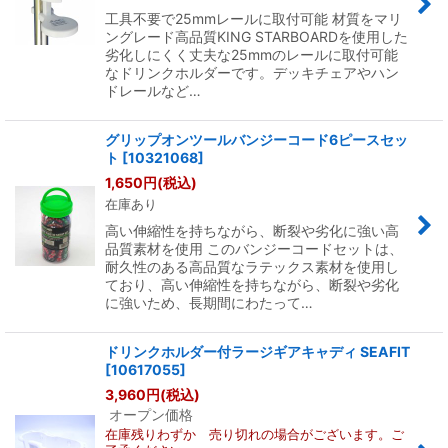
工具不要で25mmレールに取付可能 材質をマリ
ングレード高品質KING STARBOARDを使用した
劣化しにくく丈夫な25mmのレールに取付可能
なドリンクホルダーです。デッキチェアやハン
ドレールなど…
グリップオンツールバンジーコード6ピースセッ
ト
[
10321068
]
1,650
円
(税込)
在庫あり
高い伸縮性を持ちながら、断裂や劣化に強い高
品質素材を使用 このバンジーコードセットは、
耐久性のある高品質なラテックス素材を使用し
ており、高い伸縮性を持ちながら、断裂や劣化
に強いため、長期間にわたって…
ドリンクホルダー付ラージギアキャディ SEAFIT
[
10617055
]
3,960
円
(税込)
オープン価格
在庫残りわずか 売り切れの場合がございます。ご