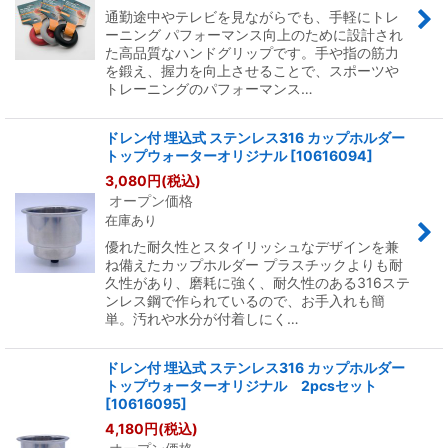
通勤途中やテレビを見ながらでも、手軽にトレ
ーニング パフォーマンス向上のために設計され
た高品質なハンドグリップです。手や指の筋力
を鍛え、握力を向上させることで、スポーツや
トレーニングのパフォーマンス…
ドレン付 埋込式 ステンレス316 カップホルダー
トップウォーターオリジナル
[
10616094
]
3,080
円
(税込)
オープン価格
在庫あり
優れた耐久性とスタイリッシュなデザインを兼
ね備えたカップホルダー プラスチックよりも耐
久性があり、磨耗に強く、耐久性のある316ステ
ンレス鋼で作られているので、お手入れも簡
単。汚れや水分が付着しにく…
ドレン付 埋込式 ステンレス316 カップホルダー
トップウォーターオリジナル 2pcsセット
[
10616095
]
4,180
円
(税込)