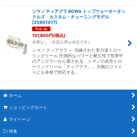
シマノ ティアグラ 80WA トップウォータータッ
クルズ カスタム・チューニングモデル
[
20801017
]
151,800
円
(税込)
在庫なし（次回入荷は未定です）
シマノ ティアグラ ― 洗練された実力派トロー
リングリール 圧倒的なパワーと耐久性で世界中
のアングラーから愛される、シマノの名作トロ
ーリングリール「ティアグラ」。大物のファイ
トにも余裕で対応する…
ホーム
ショッピングカート
マイページ
特集