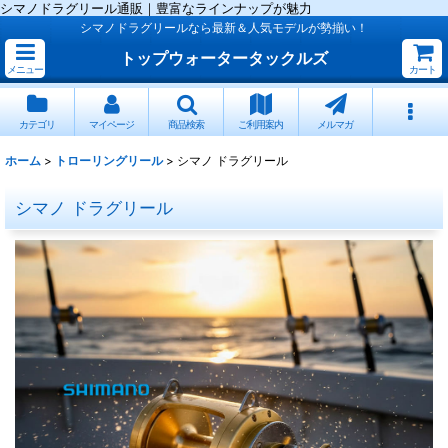
シマノドラグリール通販｜豊富なラインナップが魅力
シマノドラグリールなら最新＆人気モデルが勢揃い！
トップウォータータックルズ
メニュー
カート
カテゴリ
マイページ
商品検索
ご利用案内
メルマガ
ホーム
>
トローリングリール
>
シマノ ドラグリール
シマノ ドラグリール