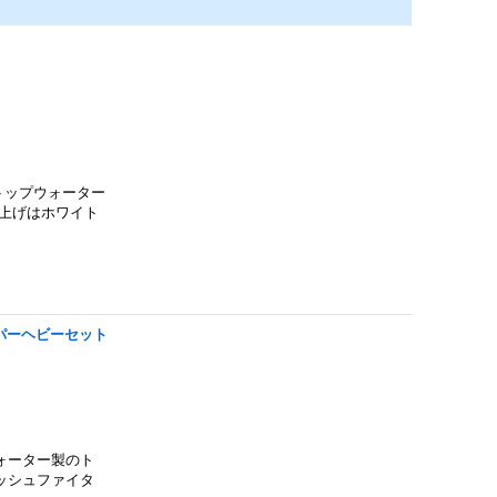
 トップウォーター
上げはホワイト
パーヘビーセット
ォーター製のト
ッシュファイタ