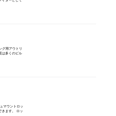
ァイターとして
ング用アウトリ
質は多くのビル
シュマウントロッ
きます。 ロッ