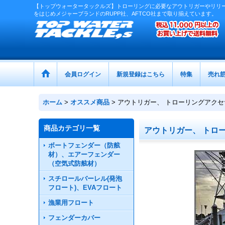
【トップウォータータックルズ】トローリングに必要なアウトリガーやリリ
をはじめメジャーブランドのRUPP社、AFTCO社まで取り揃えています。
会員ログイン
新規登録はこちら
特集
売れ
ホーム
>
オススメ商品
>
アウトリガー、 トローリングアク
商品カテゴリ一覧
アウトリガー、 トロ
ボートフェンダー（防舷
材）、エアーフェンダー
（空気式防舷材）
スチロールバーレル(発泡
フロート)、EVAフロート
漁業用フロート
フェンダーカバー