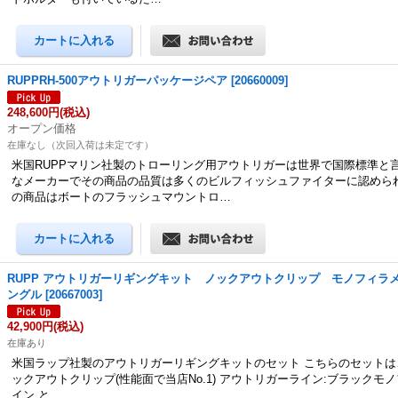
RUPPRH-500アウトリガーパッケージペア
[
20660009
]
248,600円
(税込)
オープン価格
在庫なし（次回入荷は未定です）
米国RUPPマリン社製のトローリング用アウトリガーは世界で国際標準と
なメーカーでその商品の品質は多くのビルフィッシュファイターに認めら
の商品はボートのフラッシュマウントロ…
RUPP アウトリガーリギングキット ノックアウトクリップ モノフィラ
ングル
[
20667003
]
42,900円
(税込)
在庫あり
米国ラップ社製のアウトリガーリギングキットのセット こちらのセットは、
ックアウトクリップ(性能面で当店No.1) アウトリガーライン:ブラックモ
イン と…