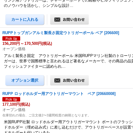
リング用アウトリガーは、チャーターボートでの経験やビルフィッシュフ
のノウハウを活かし、シンプルな設計…
RUPPトップガンアルミ製長さ固定ウトリガーポール ペア
[
206600
]
156,200円
～
170,500円
(税込)
オープン価格
アルミ製長さ固定 アウトリガーポール 米国RUPPマリン社製のトローリ
ガーは、世界で国際標準と言われるほど著名なメーカーで、その商品の品
フィッシュファイターに認められ…
RUPP ロッドホルダー用アウトリガーマウント ペア
[
20660008
]
177,100円
(税込)
オープン価格
在庫切れの場合、ご注文後2〜3週間程度の納期となります。
米国RUPP社製 ロッドホルダー用アウトリガーマウント ボートのフラッ
ドホルダー（埋め込み式）に差し込むだけで、アウトリガーベースが設置で
ドホルダーも付いているた…