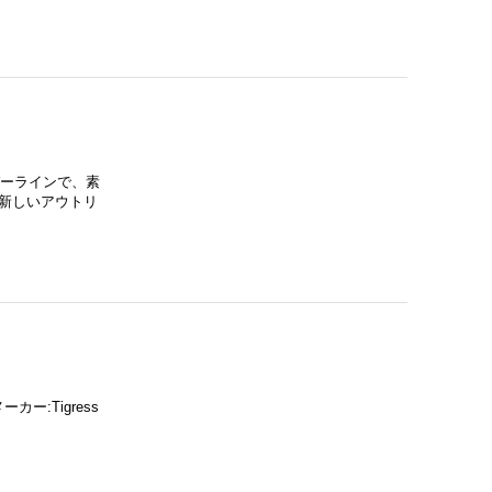
リガーラインで、素
新しいアウトリ
ー:Tigress