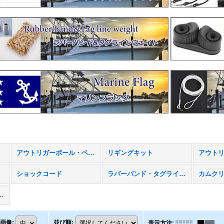
アウトリガーポール・ベース・パーツ
リギングキット
アウト
ショックコード
ラバーバンド・タグラインウエイト
カムク
ーライン（尻手ロープ）
画像
:
並び順
:
表示方法
: