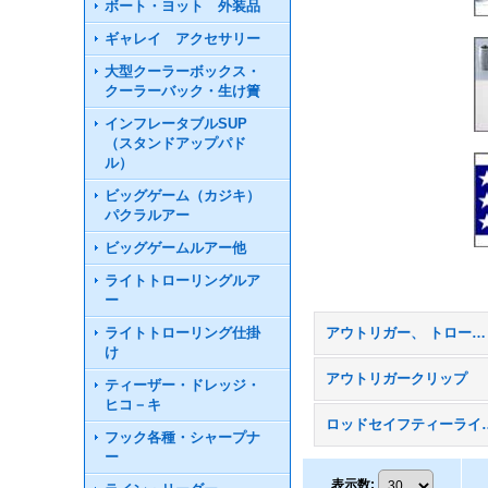
ボート・ヨット 外装品
ギャレイ アクセサリー
大型クーラーボックス・
クーラーバック・生け簀
インフレータブルSUP
（スタンドアップパド
ル）
ビッグゲーム（カジキ）
パクラルアー
ビッグゲームルアー他
ライトトローリングルア
ー
ライトトローリング仕掛
アウトリガー、 トローリングアクセサリー用品 (全商品)
け
アウトリガークリップ
ティーザー・ドレッジ・
ヒコ－キ
ロッドセイフティ
フック各種・シャープナ
ー
表示数
: