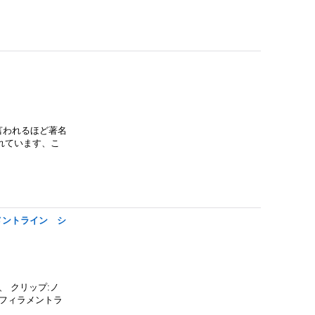
言われるほど著名
れています、こ
メントライン シ
 クリップ:ノ
ノフィラメントラ